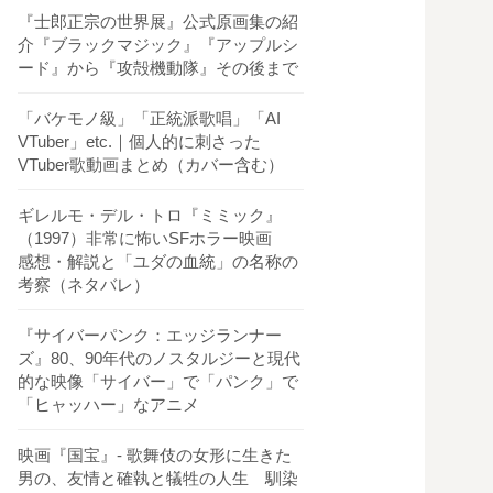
『士郎正宗の世界展』公式原画集の紹
介『ブラックマジック』『アップルシ
ード』から『攻殻機動隊』その後まで
「バケモノ級」「正統派歌唱」「AI
VTuber」etc.｜個人的に刺さった
VTuber歌動画まとめ（カバー含む）
ギレルモ・デル・トロ『ミミック』
（1997）非常に怖いSFホラー映画
感想・解説と「ユダの血統」の名称の
考察（ネタバレ）
『サイバーパンク：エッジランナー
ズ』80、90年代のノスタルジーと現代
的な映像「サイバー」で「パンク」で
「ヒャッハー」なアニメ
映画『国宝』- 歌舞伎の女形に生きた
男の、友情と確執と犠牲の人生 馴染