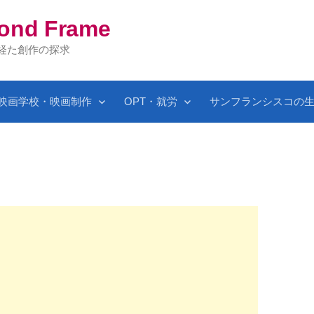
yond Frame
を経た創作の探求
映画学校・映画制作
OPT・就労
サンフランシスコの