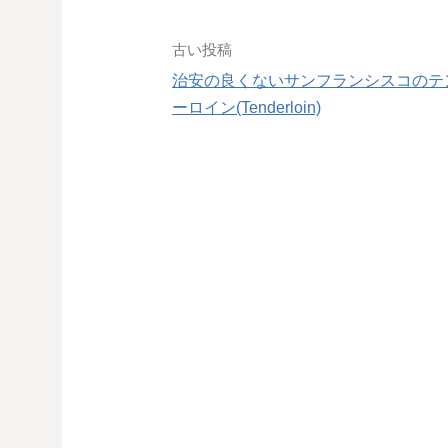
投
古い投稿
稿
治安の良くないサンフランシスコのテ
ーロイン(Tenderloin)
ナ
ビ
ゲ
ー
シ
ョ
ン