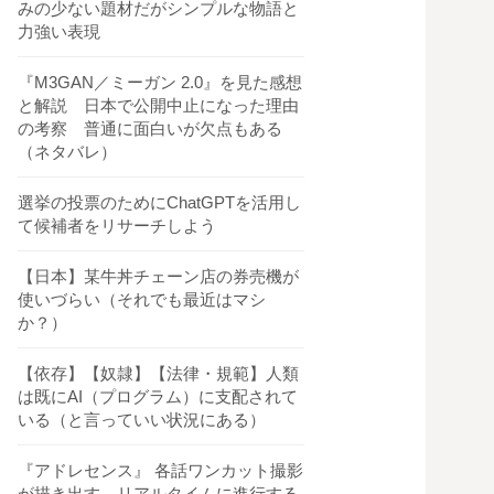
みの少ない題材だがシンプルな物語と
力強い表現
『M3GAN／ミーガン 2.0』を見た感想
と解説 日本で公開中止になった理由
の考察 普通に面白いが欠点もある
（ネタバレ）
選挙の投票のためにChatGPTを活用し
て候補者をリサーチしよう
【日本】某牛丼チェーン店の券売機が
使いづらい（それでも最近はマシ
か？）
【依存】【奴隷】【法律・規範】人類
は既にAI（プログラム）に支配されて
いる（と言っていい状況にある）
『アドレセンス』 各話ワンカット撮影
が描き出す、リアルタイムに進行する