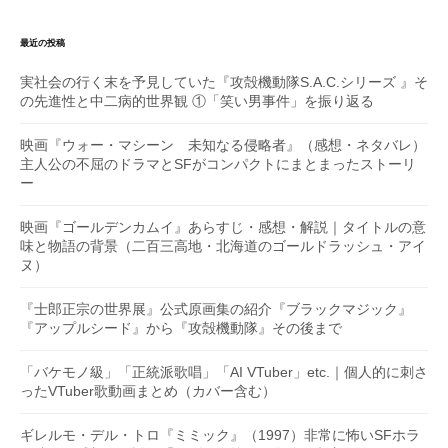
最近の投稿
実社会の行く末を予見していた『攻殻機動隊S.A.C.シリーズ 』そ
の先進性と中二病的世界観 ①「笑い男事件」を振り返る
映画『ウォー・マシーン 未知なる侵略者』（感想・ネタバレ）
主人公の不屈のドラマとSFがコンパクトにまとまったストーリ
ー
映画『ゴールデンカムイ』あらすじ・感想・解説｜タイトルの意
味と物語の背景（二百三高地・北海道のゴールドラッシュ・アイ
ヌ）
『士郎正宗の世界展』公式原画集の紹介『ブラックマジック』
『アップルシード』から『攻殻機動隊』その後まで
「バケモノ級」「正統派歌唱」「AI VTuber」etc.｜個人的に刺さ
ったVTuber歌動画まとめ（カバー含む）
ギレルモ・デル・トロ『ミミック』（1997）非常に怖いSFホラ