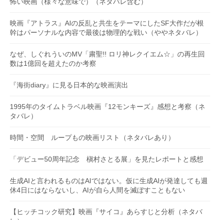
怖い映画（様々な意味で）（ネタバレ含む）
映画『アトラス』AIの反乱と共生をテーマにしたSF大作だが根
幹はパーソナルな内容で最後は物理的な戦い（ややネタバレ）
なぜ、しぐれういのMV「粛聖!! ロリ神レクイエム☆」の再生回
数は1億回を超えたのか考察
『海街diary』に見る日本的な映画演出
1995年のタイムトラベル映画『12モンキーズ』感想と考察（ネ
タバレ）
時間・空間 ループもの映画リスト（ネタバレあり）
「デビュー50周年記念 槇村さとる展」を見たレポートと感想
生成AIと言われるものはAIではない。仮に生成AIが発達しても週
休4日にはならないし、AIが自ら人間を滅ぼすこともない
【ヒッチコック研究】映画『サイコ』あらすじと分析（ネタバ