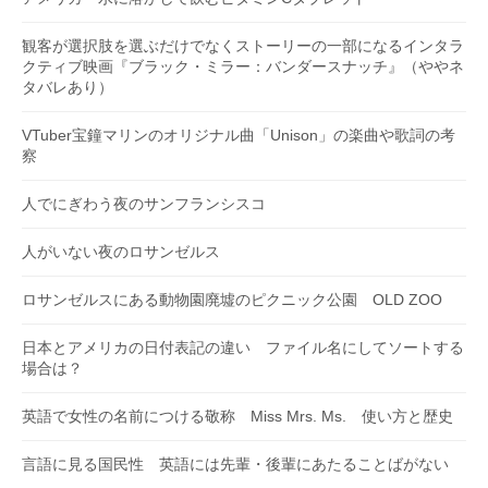
観客が選択肢を選ぶだけでなくストーリーの一部になるインタラ
クティブ映画『ブラック・ミラー：バンダースナッチ』（ややネ
タバレあり）
VTuber宝鐘マリンのオリジナル曲「Unison」の楽曲や歌詞の考
察
人でにぎわう夜のサンフランシスコ
人がいない夜のロサンゼルス
ロサンゼルスにある動物園廃墟のピクニック公園 OLD ZOO
日本とアメリカの日付表記の違い ファイル名にしてソートする
場合は？
英語で女性の名前につける敬称 Miss Mrs. Ms. 使い方と歴史
言語に見る国民性 英語には先輩・後輩にあたることばがない