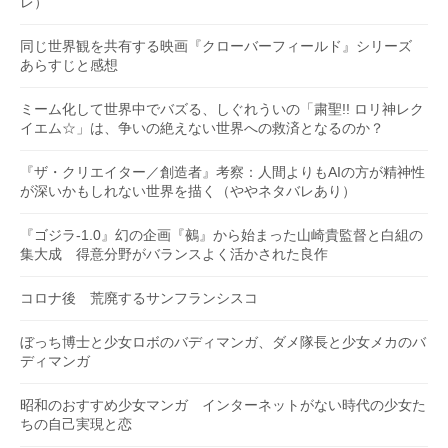
レ）
同じ世界観を共有する映画『クローバーフィールド』シリーズ
あらすじと感想
ミーム化して世界中でバズる、しぐれういの「粛聖!! ロリ神レク
イエム☆」は、争いの絶えない世界への救済となるのか？
『ザ・クリエイター／創造者』考察：人間よりもAIの方が精神性
が深いかもしれない世界を描く（ややネタバレあり）
『ゴジラ-1.0』幻の企画『鵺』から始まった山崎貴監督と白組の
集大成 得意分野がバランスよく活かされた良作
コロナ後 荒廃するサンフランシスコ
ぼっち博士と少女ロボのバディマンガ、ダメ隊長と少女メカのバ
ディマンガ
昭和のおすすめ少女マンガ インターネットがない時代の少女た
ちの自己実現と恋