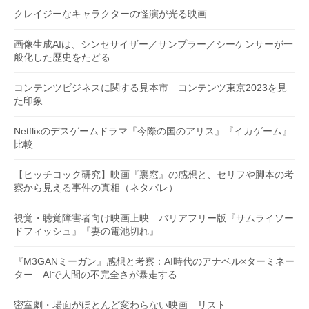
クレイジーなキャラクターの怪演が光る映画
画像生成AIは、シンセサイザー／サンプラー／シーケンサーが一
般化した歴史をたどる
コンテンツビジネスに関する見本市 コンテンツ東京2023を見
た印象
Netflixのデスゲームドラマ『今際の国のアリス』『イカゲーム』
比較
【ヒッチコック研究】映画『裏窓』の感想と、セリフや脚本の考
察から見える事件の真相（ネタバレ）
視覚・聴覚障害者向け映画上映 バリアフリー版『サムライソー
ドフィッシュ』『妻の電池切れ』
『M3GANミーガン』感想と考察：AI時代のアナベル×ターミネー
ター AIで人間の不完全さが暴走する
密室劇・場面がほとんど変わらない映画 リスト