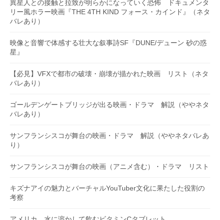
異星人との接触と拉致が明らかになっていく恐怖 ドキュメンタ
リー風ホラー映画『THE 4TH KIND フォース・カインド』（ネタ
バレあり）
映像と音響で体感する壮大な叙事詩SF『DUNE/デューン 砂の惑
星』
【必見】VFXで都市の破壊・崩壊が描かれた映画 リスト（ネタ
バレあり）
ゴールデンゲートブリッジが出る映画・ドラマ 解説（ややネタ
バレあり）
サンフランシスコが舞台の映画・ドラマ 解説（ややネタバレあ
り）
サンフランシスコが舞台の映画（アニメ含む）・ドラマ リスト
キズナアイの魅力とバーチャルYouTuber文化に果たした役割の
考察
アメリカ 水に溶かして飲むビタミンCタブレット