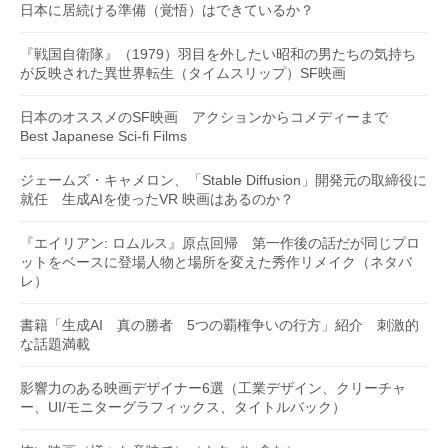
日本に居続ける準備（覚悟）はできているか？
『戦国自衛隊』（1979）羽目を外したい昭和の男たちの気持ち
が反映された異世界転生（タイムスリップ）SF映画
日本のオススメのSF映画 アクションからコメディーまで
Best Japanese Sci-fi Films
ジェームズ・キャメロン、「Stable Diffusion」開発元の取締役に
就任 生成AIを使ったVR 映画はあるのか？
『エイリアン: ロムルス』原点回帰 第一作後の話だが同じプロ
ットをベースに登場人物と場所を変えた秀作リメイク（ネタバ
レ）
書籍「生成AI 真の勝者 5つの覇権争いの行方」紹介 刺激的
な話題満載
影響力のある映画デザイナー6選（工業デザイン、クリーチャ
ー、UI/モニターグラフィックス、タイトルバック）