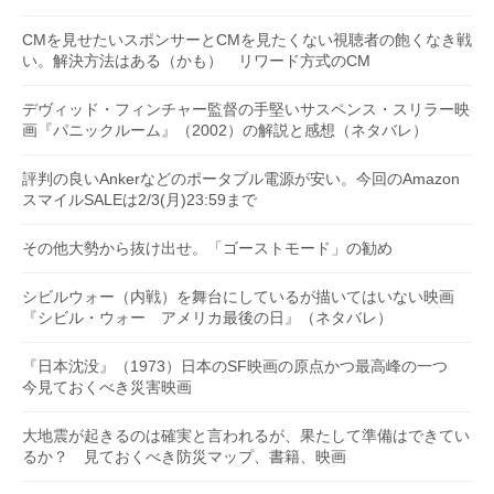
CMを見せたいスポンサーとCMを見たくない視聴者の飽くなき戦
い。解決方法はある（かも） リワード方式のCM
デヴィッド・フィンチャー監督の手堅いサスペンス・スリラー映
画『パニックルーム』（2002）の解説と感想（ネタバレ）
評判の良いAnkerなどのポータブル電源が安い。今回のAmazon
スマイルSALEは2/3(月)23:59まで
その他大勢から抜け出せ。「ゴーストモード」の勧め
シビルウォー（内戦）を舞台にしているが描いてはいない映画
『シビル・ウォー アメリカ最後の日』（ネタバレ）
『日本沈没』（1973）日本のSF映画の原点かつ最高峰の一つ
今見ておくべき災害映画
大地震が起きるのは確実と言われるが、果たして準備はできてい
るか？ 見ておくべき防災マップ、書籍、映画