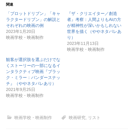
T
o
関連
w
k
i
で
「プロットドリブン」「キャ
t
共
『ザ・クリエイター／創造
t
有
ラクタードリブン」の解説と
者』考察：人間よりもAIの方
e
す
r
る
それぞれの映画の例
が精神性が深いかもしれない
で
に
2023年1月20日
共
は
世界を描く（ややネタバレあ
有
ク
映画学校・映画制作
り）
(
リ
新
ッ
2023年11月13日
し
ク
い
し
映画学校・映画制作
ウ
て
ィ
く
観客が選択肢を選ぶだけでな
ン
だ
ド
さ
くストーリーの一部になるイ
ウ
い
で
(
ンタラクティブ映画『ブラッ
開
新
ク・ミラー：バンダースナッ
き
し
ま
い
チ』（ややネタバレあり）
す
ウ
)
ィ
2021年9月25日
ン
映画学校・映画制作
ド
ウ
で
開
き
ま
映画学校・映画制作
す
映画研究
,
リスト
)