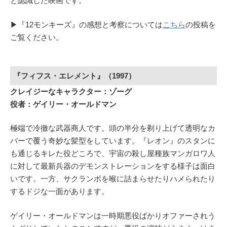
と認識した映画です。
▶︎『12モンキーズ』の感想と考察については
こちら
の投稿を
ご覧ください。
『フィフス・エレメント』（1997）
クレイジーなキャラクター：ゾーグ
役者：ゲイリー・オールドマン
極端で冷徹な武器商人です。頭の半分を剃り上げて透明なカ
バーで覆う奇妙な髪型をしています。『レオン』のスタンに
も通じるキレた役どころで、宇宙の殺し屋種族マンガロワ人
に対して最新兵器のデモンストレーションをする様子は面白
いです。一方、サクランボを喉に詰まらせたりハメられたり
するドジな一面があります。
ゲイリー・オールドマンは一時期悪役ばかりオファーされう