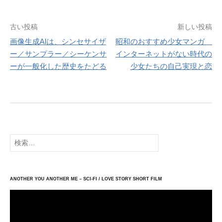
投
古い投稿
新しい投稿
稿
画像生成AIは、シンセサイザ
昭和のおすすめ少女マンガ
ー／サンプラー／シーケンサ
インターネットがない時代の
ナ
ーが一般化した歴史をたどる
少女たちの自己実現と恋
ビ
ゲ
ー
シ
ョ
検
ン
索:
ANOTHER YOU ANOTHER ME – SCI-FI / LOVE STORY SHORT FILM
動
画
プ