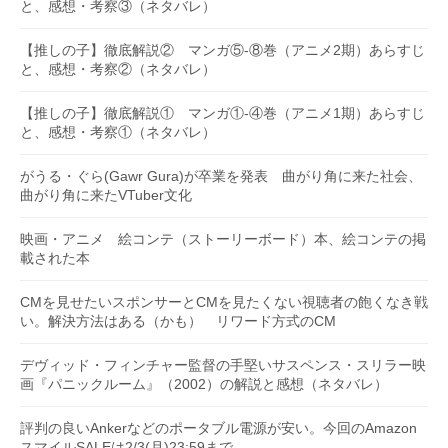
と、感想・考察③（ネタバレ）
【推しの子】徹底解説② マンガ⑤-⑧巻（アニメ2期）あらすじ
と、感想・考察②（ネタバレ）
【推しの子】徹底解説① マンガ①-④巻（アニメ1期）あらすじ
と、感想・考察①（ネタバレ）
がうる・ぐら(Gawr Gura)が卒業を発表 曲がり角に来た社会、
曲がり角に来たVTuber文化
映画・アニメ 絵コンテ（ストーリーボード）本、絵コンテの掲
載された本
CMを見せたいスポンサーとCMを見たくない視聴者の飽くなき戦
い。解決方法はある（かも） リワード方式のCM
デヴィッド・フィンチャー監督の手堅いサスペンス・スリラー映
画『パニックルーム』（2002）の解説と感想（ネタバレ）
評判の良いAnkerなどのポータブル電源が安い。今回のAmazon
スマイルSALEは2/3(月)23:59まで