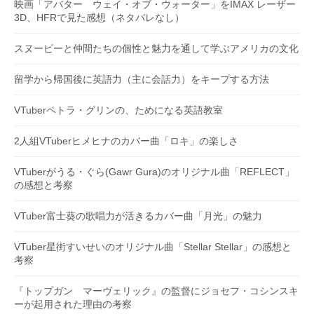
映画「アバター ウェイ・オブ・ウォーター」をIMAX レーザー
3D、HFRで見た感想（ネタバレなし）
スヌーピーと仲間たちの個性と魅力を通して学ぶアメリカの文化
留学から帰国後に英語力（主に会話力）をキープする方法
VTuberペトラ・グリンの、ためになる英語教室
2人組VTuberヒメヒナのカバー曲「ロキ」の楽しさ
VTuberがうる・ぐら(Gawr Gura)のオリジナル曲「REFLECT」
の感想と考察
VTuber富士葵の歌唱力が活きるカバー曲「月光」の魅力
VTuber星街すいせいのオリジナル曲「Stellar Stellar」の感想と
考察
『トップガン マーヴェリック』の監督にジョセフ・コシンスキ
ーが起用された理由の考察