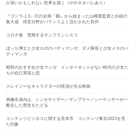
が深いかもしれない世界を描く（ややネタバレあり）
『ゴジラ-1.0』幻の企画『鵺』から始まった山崎貴監督と白組の
集大成 得意分野がバランスよく活かされた良作
コロナ後 荒廃するサンフランシスコ
ぼっち博士と少女ロボのバディマンガ、ダメ隊長と少女メカのバ
ディマンガ
昭和のおすすめ少女マンガ インターネットがない時代の少女た
ちの自己実現と恋
クレイジーなキャラクターの怪演が光る映画
画像生成AIは、シンセサイザー／サンプラー／シーケンサーが一
般化した歴史をたどる
コンテンツビジネスに関する見本市 コンテンツ東京2023を見
た印象