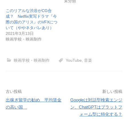
未分類
し
ク
い
し
ウ
て
このリアルな渋谷がCG合
ィ
く
成？ Netflix実写ドラマ『今
ン
だ
ド
さ
際の国のアリス』のVFXにつ
ウ
い
で
(
いて（ややネタバレあり）
開
新
2021年3月13日
き
し
ま
い
映画学校・映画制作
す
ウ
)
ィ
ン
ド
ウ
で
映画学校・映画制作
YouTube
,
音楽
開
き
ま
す
)
投
古い投稿
新しい投稿
稿
出稼ぎ留学の勧め 平均賃金
Googleは対話型検索エンジ
の高い国
ン、ChatGPTはプラットフ
ナ
ォーム型に特化する？
ビ
ゲ