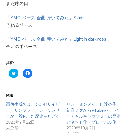
まだ序の口
「YMO ベース 全曲 弾いてみた」Stairs
うねるベース
「YMO ベース 全曲 弾いてみた」Light in darkness
合いの手ベース
共有:
ク
F
リ
a
ッ
c
ク
e
し
b
て
o
T
o
関連
w
k
i
で
画像生成AIは、シンセサイザ
t
共
リン・ミンメイ、伊達杏子、
t
有
ー／サンプラー／シーケンサ
初音ミクからVTuberへ ─ バ
e
す
r
る
ーが一般化した歴史をたどる
ーチャルキャラクターの歴史
で
に
2023年7月22日
共
は
とネット化・グローバル化
有
ク
未分類
2020年10月2日
(
リ
新
ッ