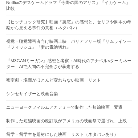
Netflixのデスゲームドラマ『今際の国のアリス』『イカゲーム』
比較
【ヒッチコック研究】映画『裏窓』の感想と、セリフや脚本の考
察から見える事件の真相（ネタバレ）
視覚・聴覚障害者向け映画上映 バリアフリー版『サムライソー
ドフィッシュ』『妻の電池切れ』
『M3GANミーガン』感想と考察：AI時代のアナベル×ターミネー
ター AIで人間の不完全さが暴走する
密室劇・場面がほとんど変わらない映画 リスト
シンセサイザーと映画音楽
ニューヨークフィルムアカデミーで制作した短編映画 変遷
制作した短編映画の改訂版がアメリカの映画祭で選ばれ、上映
留学・留学生を題材にした映画 リスト（ネタバレあり）