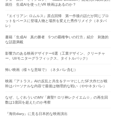
就任 生成AIを使ったVR 映画はあるのか？
『エイリアン: ロムルス』原点回帰 第一作後の話だが同じプロ
ットをベースに登場人物と場所を変えた秀作リメイク（ネタバ
レ）
書籍「生成AI 真の勝者 5つの覇権争いの行方」紹介 刺激的
な話題満載
影響力のある映画デザイナー6選（工業デザイン、クリーチャ
ー、UI/モニターグラフィックス、タイトルバック）
怖い映画（様々な意味で）（ネタバレ含む）
映画『アトラス』AIの反乱と共生をテーマにしたSF大作だが根
幹はパーソナルな内容で最後は物理的な戦い（ややネタバレ）
なぜ、しぐれういのMV「粛聖!! ロリ神レクイエム☆」の再生回
数は1億回を超えたのか考察
『海街diary』に見る日本的な映画演出