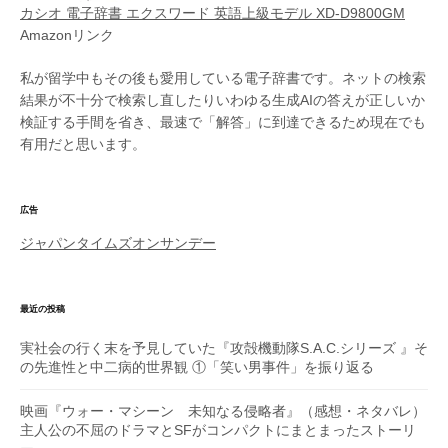
カシオ 電子辞書 エクスワード 英語上級モデル XD-D9800GM
Amazonリンク
私が留学中もその後も愛用している電子辞書です。ネットの検索
結果が不十分で検索し直したりいわゆる生成AIの答えが正しいか
検証する手間を省き、最速で「解答」に到達できるため現在でも
有用だと思います。
広告
ジャパンタイムズオンサンデー
最近の投稿
実社会の行く末を予見していた『攻殻機動隊S.A.C.シリーズ 』そ
の先進性と中二病的世界観 ①「笑い男事件」を振り返る
映画『ウォー・マシーン 未知なる侵略者』（感想・ネタバレ）
主人公の不屈のドラマとSFがコンパクトにまとまったストーリ