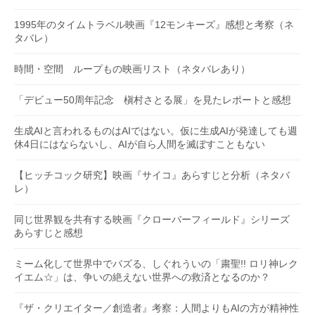
1995年のタイムトラベル映画『12モンキーズ』感想と考察（ネ
タバレ）
時間・空間 ループもの映画リスト（ネタバレあり）
「デビュー50周年記念 槇村さとる展」を見たレポートと感想
生成AIと言われるものはAIではない。仮に生成AIが発達しても週
休4日にはならないし、AIが自ら人間を滅ぼすこともない
【ヒッチコック研究】映画『サイコ』あらすじと分析（ネタバ
レ）
同じ世界観を共有する映画『クローバーフィールド』シリーズ
あらすじと感想
ミーム化して世界中でバズる、しぐれういの「粛聖!! ロリ神レク
イエム☆」は、争いの絶えない世界への救済となるのか？
『ザ・クリエイター／創造者』考察：人間よりもAIの方が精神性