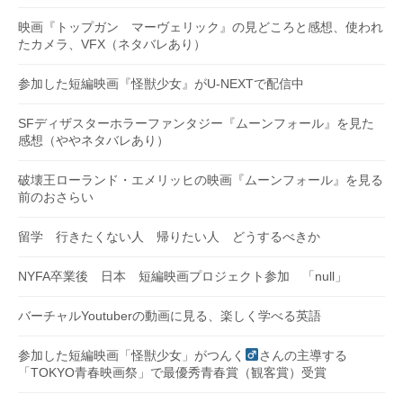
映画『トップガン マーヴェリック』の見どころと感想、使われ
たカメラ、VFX（ネタバレあり）
参加した短編映画『怪獣少女』がU-NEXTで配信中
SFディザスターホラーファンタジー『ムーンフォール』を見た
感想（ややネタバレあり）
破壊王ローランド・エメリッヒの映画『ムーンフォール』を見る
前のおさらい
留学 行きたくない人 帰りたい人 どうするべきか
NYFA卒業後 日本 短編映画プロジェクト参加 「null」
バーチャルYoutuberの動画に見る、楽しく学べる英語
参加した短編映画「怪獣少女」がつんく
さんの主導する
「TOKYO青春映画祭」で最優秀青春賞（観客賞）受賞