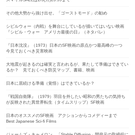
その他大勢から抜け出せ。「ゴーストモード」の勧め
シビルウォー（内戦）を舞台にしているが描いてはいない映画
『シビル・ウォー アメリカ最後の日』（ネタバレ）
『日本沈没』（1973）日本のSF映画の原点かつ最高峰の一つ
今見ておくべき災害映画
大地震が起きるのは確実と言われるが、果たして準備はできてい
るか？ 見ておくべき防災マップ、書籍、映画
日本に居続ける準備（覚悟）はできているか？
『戦国自衛隊』（1979）羽目を外したい昭和の男たちの気持ち
が反映された異世界転生（タイムスリップ）SF映画
日本のオススメのSF映画 アクションからコメディーまで
Best Japanese Sci-fi Films
ジェームズ・キャメロン、「Stable Diffusion」開発元の取締役に