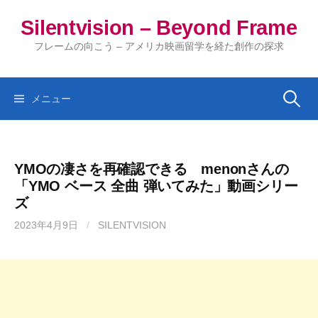
コ
Silentvision – Beyond Frame
ン
テ
フレームの向こう – アメリカ映画留学を経た創作の探求
ン
ツ
へ
検
メニュー
ス
キ
索:
ッ
YMOの凄さを再確認できる menonさんの
プ
「YMO ベース 全曲 弾いてみた」動画シリー
ズ
2023年4月9日
/
SILENTVISION