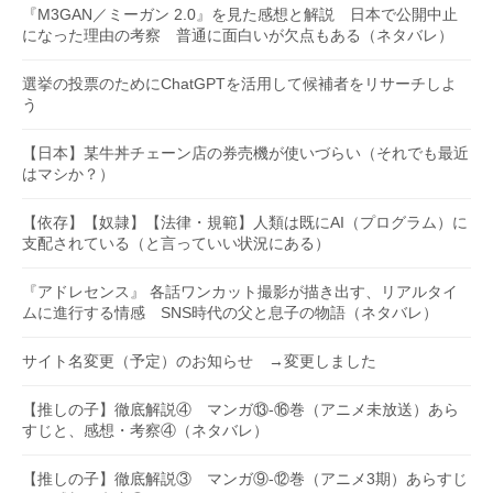
『M3GAN／ミーガン 2.0』を見た感想と解説 日本で公開中止
になった理由の考察 普通に面白いが欠点もある（ネタバレ）
選挙の投票のためにChatGPTを活用して候補者をリサーチしよ
う
【日本】某牛丼チェーン店の券売機が使いづらい（それでも最近
はマシか？）
【依存】【奴隷】【法律・規範】人類は既にAI（プログラム）に
支配されている（と言っていい状況にある）
『アドレセンス』 各話ワンカット撮影が描き出す、リアルタイ
ムに進行する情感 SNS時代の父と息子の物語（ネタバレ）
サイト名変更（予定）のお知らせ →変更しました
【推しの子】徹底解説④ マンガ⑬-⑯巻（アニメ未放送）あら
すじと、感想・考察④（ネタバレ）
【推しの子】徹底解説③ マンガ⑨-⑫巻（アニメ3期）あらすじ