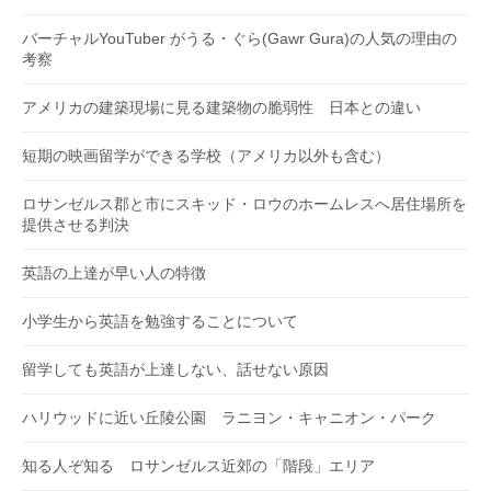
バーチャルYouTuber がうる・ぐら(Gawr Gura)の人気の理由の
考察
アメリカの建築現場に見る建築物の脆弱性 日本との違い
短期の映画留学ができる学校（アメリカ以外も含む）
ロサンゼルス郡と市にスキッド・ロウのホームレスへ居住場所を
提供させる判決
英語の上達が早い人の特徴
小学生から英語を勉強することについて
留学しても英語が上達しない、話せない原因
ハリウッドに近い丘陵公園 ラニヨン・キャニオン・パーク
知る人ぞ知る ロサンゼルス近郊の「階段」エリア