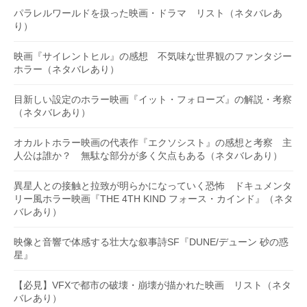
パラレルワールドを扱った映画・ドラマ リスト（ネタバレあ
り）
映画『サイレントヒル』の感想 不気味な世界観のファンタジー
ホラー（ネタバレあり）
目新しい設定のホラー映画『イット・フォローズ』の解説・考察
（ネタバレあり）
オカルトホラー映画の代表作『エクソシスト』の感想と考察 主
人公は誰か？ 無駄な部分が多く欠点もある（ネタバレあり）
異星人との接触と拉致が明らかになっていく恐怖 ドキュメンタ
リー風ホラー映画『THE 4TH KIND フォース・カインド』（ネタ
バレあり）
映像と音響で体感する壮大な叙事詩SF『DUNE/デューン 砂の惑
星』
【必見】VFXで都市の破壊・崩壊が描かれた映画 リスト（ネタ
バレあり）