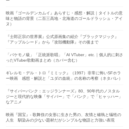
ー
映画『ゴールデンカムイ』あらすじ・感想・解説｜タイトルの意
味と物語の背景（二百三高地・北海道のゴールドラッシュ・アイ
ヌ）
『士郎正宗の世界展』公式原画集の紹介『ブラックマジック』
『アップルシード』から『攻殻機動隊』その後まで
「バケモノ級」「正統派歌唱」「AI VTuber」etc.｜個人的に刺さ
ったVTuber歌動画まとめ（カバー含む）
ギレルモ・デル・トロ『ミミック』（1997）非常に怖いSFホラ
ー映画 感想・解説と「ユダの血統」の名称の考察（ネタバレ）
『サイバーパンク：エッジランナーズ』80、90年代のノスタル
ジーと現代的な映像「サイバー」で「パンク」で「ヒャッハー」
なアニメ
映画『国宝』- 歌舞伎の女形に生きた男の、友情と確執と犠牲の
人生 馴染みの少ない題材だがシンプルな物語と力強い表現