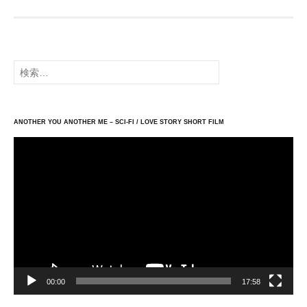
ー
シ
ョ
検
ン
索:
ANOTHER YOU ANOTHER ME – SCI-FI / LOVE STORY SHORT FILM
動
画
プ
レ
ー
ヤ
ー
00:00
17:58