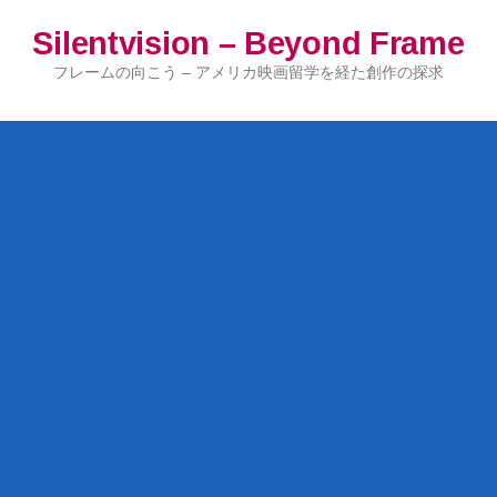
コ
Silentvision – Beyond Frame
ン
テ
フレームの向こう – アメリカ映画留学を経た創作の探求
ン
ツ
へ
ス
キ
ッ
プ