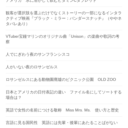
アメリカ 水に溶かして飲むビタミンCタブレット
観客が選択肢を選ぶだけでなくストーリーの一部になるインタラ
クティブ映画『ブラック・ミラー：バンダースナッチ』（ややネ
タバレあり）
VTuber宝鐘マリンのオリジナル曲「Unison」の楽曲や歌詞の考
察
人でにぎわう夜のサンフランシスコ
人がいない夜のロサンゼルス
ロサンゼルスにある動物園廃墟のピクニック公園 OLD ZOO
日本とアメリカの日付表記の違い ファイル名にしてソートする
場合は？
英語で女性の名前につける敬称 Miss Mrs. Ms. 使い方と歴史
言語に見る国民性 英語には先輩・後輩にあたることばがない