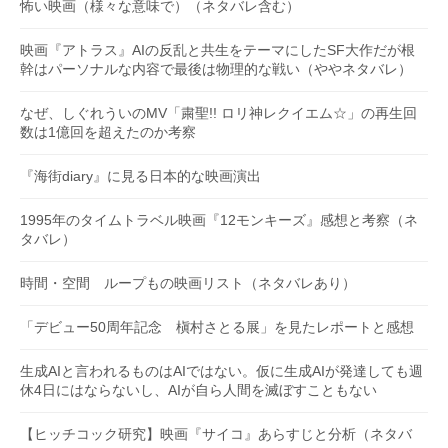
怖い映画（様々な意味で）（ネタバレ含む）
映画『アトラス』AIの反乱と共生をテーマにしたSF大作だが根
幹はパーソナルな内容で最後は物理的な戦い（ややネタバレ）
なぜ、しぐれういのMV「粛聖!! ロリ神レクイエム☆」の再生回
数は1億回を超えたのか考察
『海街diary』に見る日本的な映画演出
1995年のタイムトラベル映画『12モンキーズ』感想と考察（ネ
タバレ）
時間・空間 ループもの映画リスト（ネタバレあり）
「デビュー50周年記念 槇村さとる展」を見たレポートと感想
生成AIと言われるものはAIではない。仮に生成AIが発達しても週
休4日にはならないし、AIが自ら人間を滅ぼすこともない
【ヒッチコック研究】映画『サイコ』あらすじと分析（ネタバ