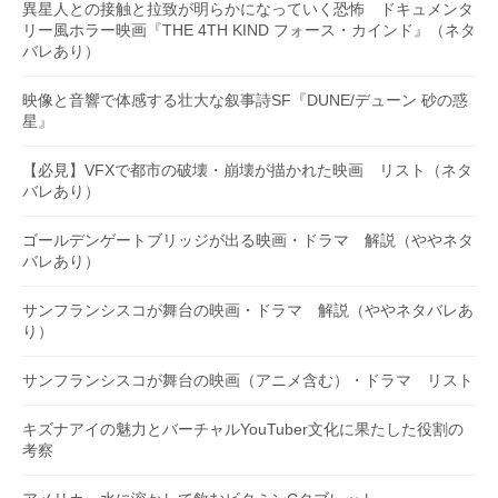
異星人との接触と拉致が明らかになっていく恐怖 ドキュメンタ
リー風ホラー映画『THE 4TH KIND フォース・カインド』（ネタ
バレあり）
映像と音響で体感する壮大な叙事詩SF『DUNE/デューン 砂の惑
星』
【必見】VFXで都市の破壊・崩壊が描かれた映画 リスト（ネタ
バレあり）
ゴールデンゲートブリッジが出る映画・ドラマ 解説（ややネタ
バレあり）
サンフランシスコが舞台の映画・ドラマ 解説（ややネタバレあ
り）
サンフランシスコが舞台の映画（アニメ含む）・ドラマ リスト
キズナアイの魅力とバーチャルYouTuber文化に果たした役割の
考察