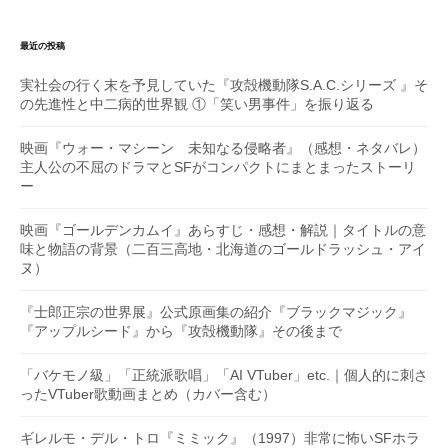
最近の投稿
実社会の行く末を予見していた『攻殻機動隊S.A.C.シリーズ 』そ
の先進性と中二病的世界観 ①「笑い男事件」を振り返る
映画『ウォー・マシーン 未知なる侵略者』（感想・ネタバレ）
主人公の不屈のドラマとSFがコンパクトにまとまったストーリ
ー
映画『ゴールデンカムイ』あらすじ・感想・解説｜タイトルの意
味と物語の背景（二百三高地・北海道のゴールドラッシュ・アイ
ヌ）
『士郎正宗の世界展』公式原画集の紹介『ブラックマジック』
『アップルシード』から『攻殻機動隊』その後まで
「バケモノ級」「正統派歌唱」「AI VTuber」etc.｜個人的に刺さ
ったVTuber歌動画まとめ（カバー含む）
ギレルモ・デル・トロ『ミミック』（1997）非常に怖いSFホラ