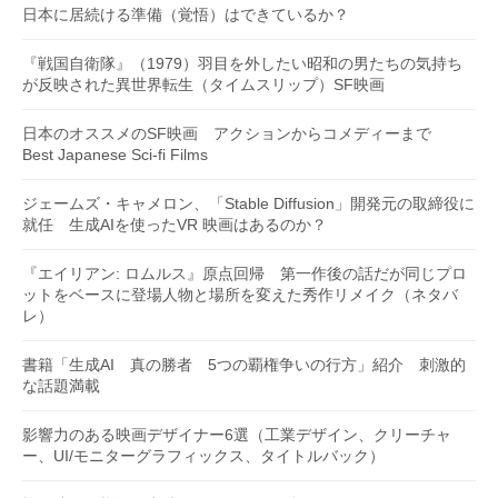
日本に居続ける準備（覚悟）はできているか？
『戦国自衛隊』（1979）羽目を外したい昭和の男たちの気持ち
が反映された異世界転生（タイムスリップ）SF映画
日本のオススメのSF映画 アクションからコメディーまで
Best Japanese Sci-fi Films
ジェームズ・キャメロン、「Stable Diffusion」開発元の取締役に
就任 生成AIを使ったVR 映画はあるのか？
『エイリアン: ロムルス』原点回帰 第一作後の話だが同じプロ
ットをベースに登場人物と場所を変えた秀作リメイク（ネタバ
レ）
書籍「生成AI 真の勝者 5つの覇権争いの行方」紹介 刺激的
な話題満載
影響力のある映画デザイナー6選（工業デザイン、クリーチャ
ー、UI/モニターグラフィックス、タイトルバック）