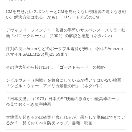
CMを見せたいスポンサーとCMを見たくない視聴者の飽くなき戦
い。解決方法はある（かも） リワード方式のCM
デヴィッド・フィンチャー監督の手堅いサスペンス・スリラー映
画『パニックルーム』（2002）の解説と感想（ネタバレ）
評判の良いAnkerなどのポータブル電源が安い。今回のAmazon
スマイルSALEは2/3(月)23:59まで
その他大勢から抜け出せ。「ゴーストモード」の勧め
シビルウォー（内戦）を舞台にしているが描いてはいない映画
『シビル・ウォー アメリカ最後の日』（ネタバレ）
『日本沈没』（1973）日本のSF映画の原点かつ最高峰の一つ
今見ておくべき災害映画
大地震が起きるのは確実と言われるが、果たして準備はできてい
るか？ 見ておくべき防災マップ、書籍、映画