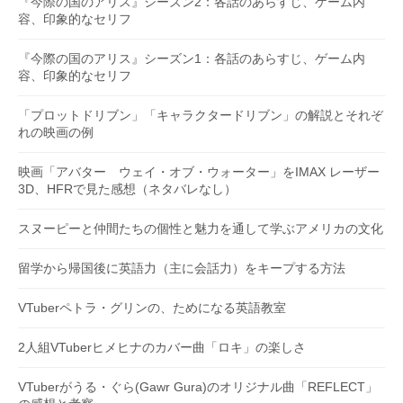
『今際の国のアリス』シーズン2：各話のあらすじ、ゲーム内
容、印象的なセリフ
『今際の国のアリス』シーズン1：各話のあらすじ、ゲーム内
容、印象的なセリフ
「プロットドリブン」「キャラクタードリブン」の解説とそれぞ
れの映画の例
映画「アバター ウェイ・オブ・ウォーター」をIMAX レーザー
3D、HFRで見た感想（ネタバレなし）
スヌーピーと仲間たちの個性と魅力を通して学ぶアメリカの文化
留学から帰国後に英語力（主に会話力）をキープする方法
VTuberペトラ・グリンの、ためになる英語教室
2人組VTuberヒメヒナのカバー曲「ロキ」の楽しさ
VTuberがうる・ぐら(Gawr Gura)のオリジナル曲「REFLECT」