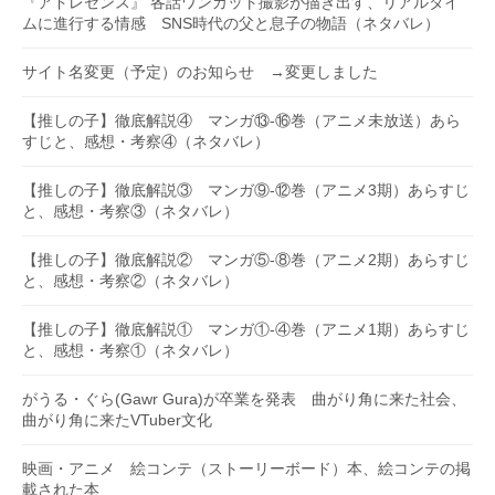
『アドレセンス』 各話ワンカット撮影が描き出す、リアルタイ
ムに進行する情感 SNS時代の父と息子の物語（ネタバレ）
サイト名変更（予定）のお知らせ →変更しました
【推しの子】徹底解説④ マンガ⑬-⑯巻（アニメ未放送）あら
すじと、感想・考察④（ネタバレ）
【推しの子】徹底解説③ マンガ⑨-⑫巻（アニメ3期）あらすじ
と、感想・考察③（ネタバレ）
【推しの子】徹底解説② マンガ⑤-⑧巻（アニメ2期）あらすじ
と、感想・考察②（ネタバレ）
【推しの子】徹底解説① マンガ①-④巻（アニメ1期）あらすじ
と、感想・考察①（ネタバレ）
がうる・ぐら(Gawr Gura)が卒業を発表 曲がり角に来た社会、
曲がり角に来たVTuber文化
映画・アニメ 絵コンテ（ストーリーボード）本、絵コンテの掲
載された本