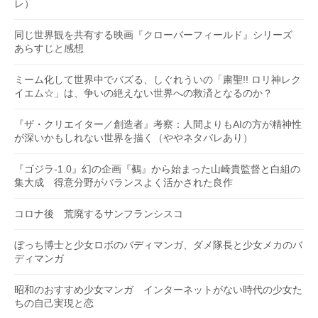
レ）
同じ世界観を共有する映画『クローバーフィールド』シリーズ
あらすじと感想
ミーム化して世界中でバズる、しぐれういの「粛聖!! ロリ神レク
イエム☆」は、争いの絶えない世界への救済となるのか？
『ザ・クリエイター／創造者』考察：人間よりもAIの方が精神性
が深いかもしれない世界を描く（ややネタバレあり）
『ゴジラ-1.0』幻の企画『鵺』から始まった山崎貴監督と白組の
集大成 得意分野がバランスよく活かされた良作
コロナ後 荒廃するサンフランシスコ
ぼっち博士と少女ロボのバディマンガ、ダメ隊長と少女メカのバ
ディマンガ
昭和のおすすめ少女マンガ インターネットがない時代の少女た
ちの自己実現と恋