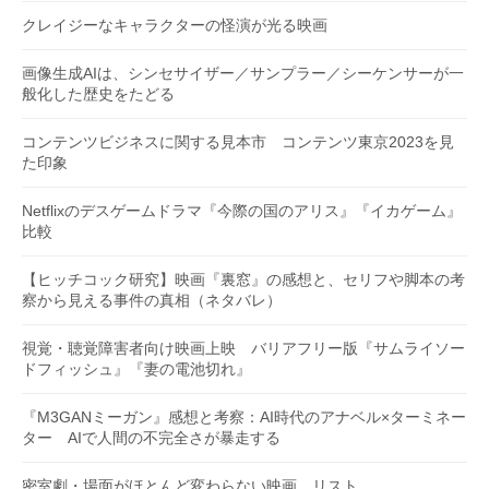
クレイジーなキャラクターの怪演が光る映画
画像生成AIは、シンセサイザー／サンプラー／シーケンサーが一
般化した歴史をたどる
コンテンツビジネスに関する見本市 コンテンツ東京2023を見
た印象
Netflixのデスゲームドラマ『今際の国のアリス』『イカゲーム』
比較
【ヒッチコック研究】映画『裏窓』の感想と、セリフや脚本の考
察から見える事件の真相（ネタバレ）
視覚・聴覚障害者向け映画上映 バリアフリー版『サムライソー
ドフィッシュ』『妻の電池切れ』
『M3GANミーガン』感想と考察：AI時代のアナベル×ターミネー
ター AIで人間の不完全さが暴走する
密室劇・場面がほとんど変わらない映画 リスト