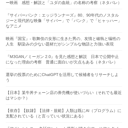
ー映画 感想・解説と「ユダの血統」の名称の考察（ネタバレ）
『サイバーパンク：エッジランナーズ』80、90年代のノスタル
ジーと現代的な映像「サイバー」で「パンク」で「ヒャッハー」
なアニメ
映画『国宝』- 歌舞伎の女形に生きた男の、友情と確執と犠牲の
人生 馴染みの少ない題材だがシンプルな物語と力強い表現
『M3GAN／ミーガン 2.0』を見た感想と解説 日本で公開中止
になった理由の考察 普通に面白いが欠点もある（ネタバレ）
選挙の投票のためにChatGPTを活用して候補者をリサーチしよ
う
【日本】某牛丼チェーン店の券売機が使いづらい（それでも最近
はマシか？）
【依存】【奴隷】【法律・規範】人類は既にAI（プログラム）に
支配されている（と言っていい状況にある）