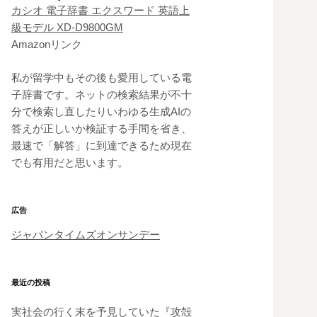
カシオ 電子辞書 エクスワード 英語上
級モデル XD-D9800GM
Amazonリンク
私が留学中もその後も愛用している電
子辞書です。ネットの検索結果が不十
分で検索し直したりいわゆる生成AIの
答えが正しいか検証する手間を省き、
最速で「解答」に到達できるため現在
でも有用だと思います。
広告
ジャパンタイムズオンサンデー
最近の投稿
実社会の行く末を予見していた『攻殻