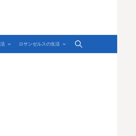
検
生活
ロサンゼルスの生活
索: