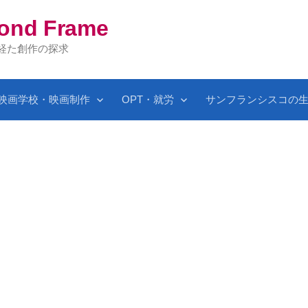
yond Frame
を経た創作の探求
映画学校・映画制作
OPT・就労
サンフランシスコの