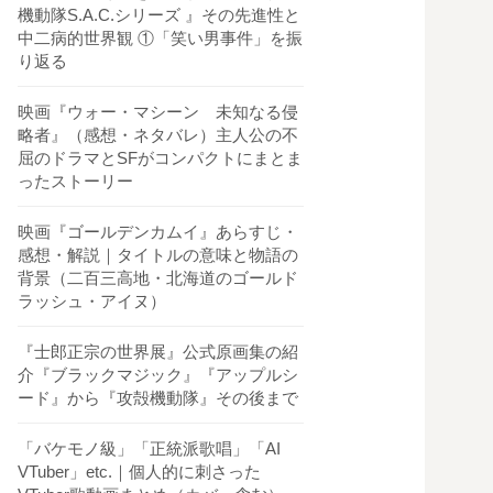
機動隊S.A.C.シリーズ 』その先進性と
中二病的世界観 ①「笑い男事件」を振
り返る
映画『ウォー・マシーン 未知なる侵
略者』（感想・ネタバレ）主人公の不
屈のドラマとSFがコンパクトにまとま
ったストーリー
映画『ゴールデンカムイ』あらすじ・
感想・解説｜タイトルの意味と物語の
背景（二百三高地・北海道のゴールド
ラッシュ・アイヌ）
『士郎正宗の世界展』公式原画集の紹
介『ブラックマジック』『アップルシ
ード』から『攻殻機動隊』その後まで
「バケモノ級」「正統派歌唱」「AI
VTuber」etc.｜個人的に刺さった