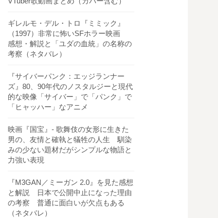
VTuber歌動画まとめ（カバー含む）
ギレルモ・デル・トロ『ミミック』
（1997）非常に怖いSFホラー映画
感想・解説と「ユダの血統」の名称の
考察（ネタバレ）
『サイバーパンク：エッジランナー
ズ』80、90年代のノスタルジーと現代
的な映像「サイバー」で「パンク」で
「ヒャッハー」なアニメ
映画『国宝』- 歌舞伎の女形に生きた
男の、友情と確執と犠牲の人生 馴染
みの少ない題材だがシンプルな物語と
力強い表現
『M3GAN／ミーガン 2.0』を見た感想
と解説 日本で公開中止になった理由
の考察 普通に面白いが欠点もある
（ネタバレ）