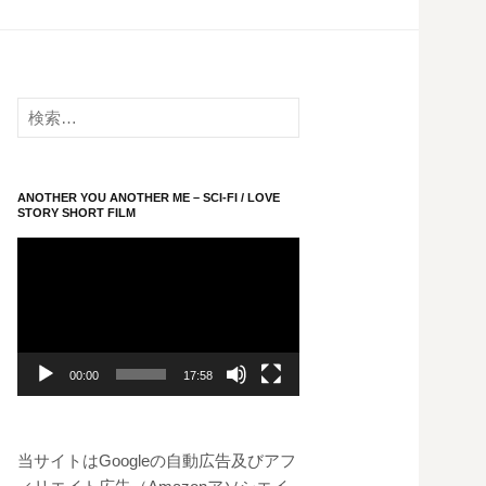
検
索:
ANOTHER YOU ANOTHER ME – SCI-FI / LOVE
STORY SHORT FILM
動
画
プ
レ
ー
00:00
17:58
ヤ
ー
当サイトはGoogleの自動広告及びアフ