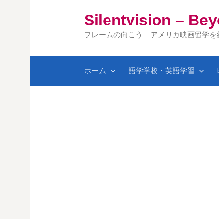
コ
Silentvision – Be
ン
テ
フレームの向こう – アメリカ映画留学
ン
ツ
ホーム
語学学校・英語学習
へ
ス
キ
ッ
プ