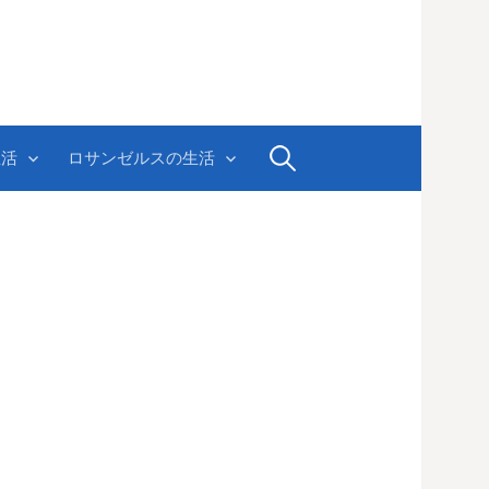
検
生活
ロサンゼルスの生活
索: