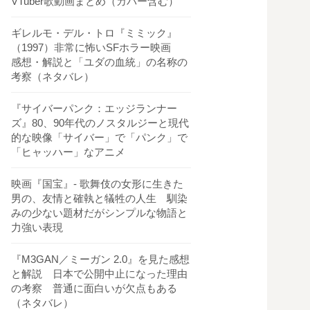
VTuber歌動画まとめ（カバー含む）
ギレルモ・デル・トロ『ミミック』
（1997）非常に怖いSFホラー映画
感想・解説と「ユダの血統」の名称の
考察（ネタバレ）
『サイバーパンク：エッジランナー
ズ』80、90年代のノスタルジーと現代
的な映像「サイバー」で「パンク」で
「ヒャッハー」なアニメ
映画『国宝』- 歌舞伎の女形に生きた
男の、友情と確執と犠牲の人生 馴染
みの少ない題材だがシンプルな物語と
力強い表現
『M3GAN／ミーガン 2.0』を見た感想
と解説 日本で公開中止になった理由
の考察 普通に面白いが欠点もある
（ネタバレ）