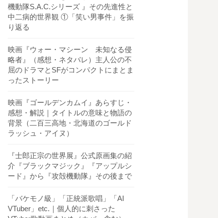
機動隊S.A.C.シリーズ 』その先進性と
中二病的世界観 ①「笑い男事件」を振
り返る
映画『ウォー・マシーン 未知なる侵
略者』（感想・ネタバレ）主人公の不
屈のドラマとSFがコンパクトにまとま
ったストーリー
映画『ゴールデンカムイ』あらすじ・
感想・解説｜タイトルの意味と物語の
背景（二百三高地・北海道のゴールド
ラッシュ・アイヌ）
『士郎正宗の世界展』公式原画集の紹
介『ブラックマジック』『アップルシ
ード』から『攻殻機動隊』その後まで
「バケモノ級」「正統派歌唱」「AI
VTuber」etc.｜個人的に刺さった