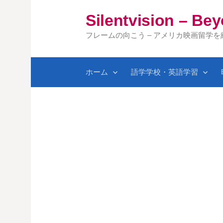
コ
Silentvision – Be
ン
テ
フレームの向こう – アメリカ映画留学
ン
ツ
ホーム
語学学校・英語学習
へ
ス
キ
ッ
プ