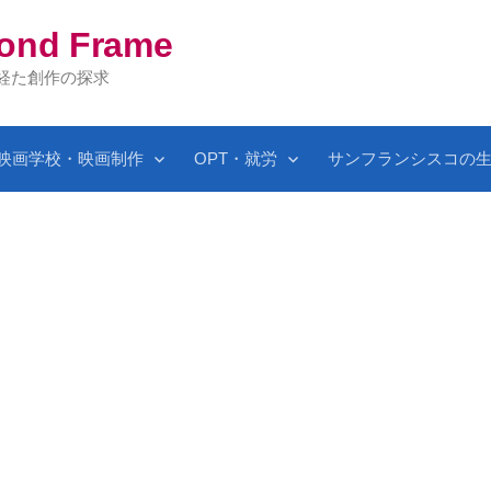
yond Frame
を経た創作の探求
映画学校・映画制作
OPT・就労
サンフランシスコの