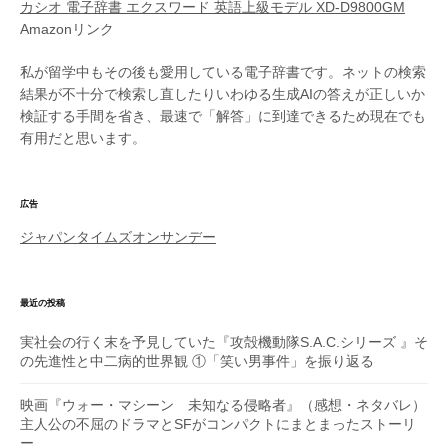
カシオ 電子辞書 エクスワード 英語上級モデル XD-D9800GM
Amazonリンク
私が留学中もその後も愛用している電子辞書です。ネットの検索
結果が不十分で検索し直したりいわゆる生成AIの答えが正しいか
検証する手間を省き、最速で「解答」に到達できるため現在でも
有用だと思います。
広告
ジャパンタイムズオンサンデー
最近の投稿
実社会の行く末を予見していた『攻殻機動隊S.A.C.シリーズ 』そ
の先進性と中二病的世界観 ①「笑い男事件」を振り返る
映画『ウォー・マシーン 未知なる侵略者』（感想・ネタバレ）
主人公の不屈のドラマとSFがコンパクトにまとまったストーリ
ー