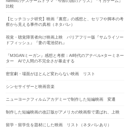
Netflixのデスゲームドラマ『今際の国のアリス』『イカゲーム』
比較
【ヒッチコック研究】映画『裏窓』の感想と、セリフや脚本の考
察から見える事件の真相（ネタバレ）
視覚・聴覚障害者向け映画上映 バリアフリー版『サムライソー
ドフィッシュ』『妻の電池切れ』
『M3GANミーガン』感想と考察：AI時代のアナベル×ターミネー
ター AIで人間の不完全さが暴走する
密室劇・場面がほとんど変わらない映画 リスト
シンセサイザーと映画音楽
ニューヨークフィルムアカデミーで制作した短編映画 変遷
制作した短編映画の改訂版がアメリカの映画祭で選ばれ、上映
留学・留学生を題材にした映画 リスト（ネタバレあり）