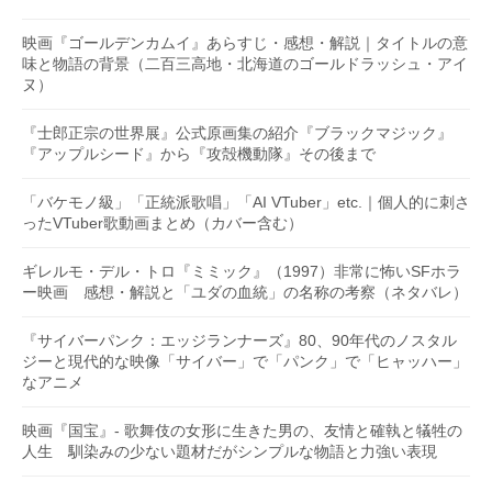
映画『ゴールデンカムイ』あらすじ・感想・解説｜タイトルの意
味と物語の背景（二百三高地・北海道のゴールドラッシュ・アイ
ヌ）
『士郎正宗の世界展』公式原画集の紹介『ブラックマジック』
『アップルシード』から『攻殻機動隊』その後まで
「バケモノ級」「正統派歌唱」「AI VTuber」etc.｜個人的に刺さ
ったVTuber歌動画まとめ（カバー含む）
ギレルモ・デル・トロ『ミミック』（1997）非常に怖いSFホラ
ー映画 感想・解説と「ユダの血統」の名称の考察（ネタバレ）
『サイバーパンク：エッジランナーズ』80、90年代のノスタル
ジーと現代的な映像「サイバー」で「パンク」で「ヒャッハー」
なアニメ
映画『国宝』- 歌舞伎の女形に生きた男の、友情と確執と犠牲の
人生 馴染みの少ない題材だがシンプルな物語と力強い表現