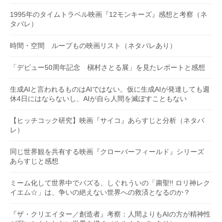
1995年のタイムトラベル映画『12モンキーズ』感想と考察（ネ
タバレ）
時間・空間 ループもの映画リスト（ネタバレあり）
「デビュー50周年記念 槇村さとる展」を見たレポートと感想
生成AIと言われるものはAIではない。仮に生成AIが発達しても週
休4日にはならないし、AIが自ら人間を滅ぼすこともない
【ヒッチコック研究】映画『サイコ』あらすじと分析（ネタバ
レ）
同じ世界観を共有する映画『クローバーフィールド』シリーズ
あらすじと感想
ミーム化して世界中でバズる、しぐれういの「粛聖!! ロリ神レク
イエム☆」は、争いの絶えない世界への救済となるのか？
『ザ・クリエイター／創造者』考察：人間よりもAIの方が精神性