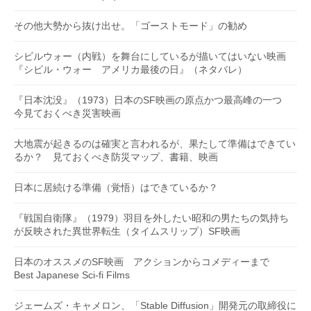
その他大勢から抜け出せ。「ゴーストモード」の勧め
シビルウォー（内戦）を舞台にしているが描いてはいない映画
『シビル・ウォー アメリカ最後の日』（ネタバレ）
『日本沈没』（1973）日本のSF映画の原点かつ最高峰の一つ
今見ておくべき災害映画
大地震が起きるのは確実と言われるが、果たして準備はできてい
るか？ 見ておくべき防災マップ、書籍、映画
日本に居続ける準備（覚悟）はできているか？
『戦国自衛隊』（1979）羽目を外したい昭和の男たちの気持ち
が反映された異世界転生（タイムスリップ）SF映画
日本のオススメのSF映画 アクションからコメディーまで
Best Japanese Sci-fi Films
ジェームズ・キャメロン、「Stable Diffusion」開発元の取締役に