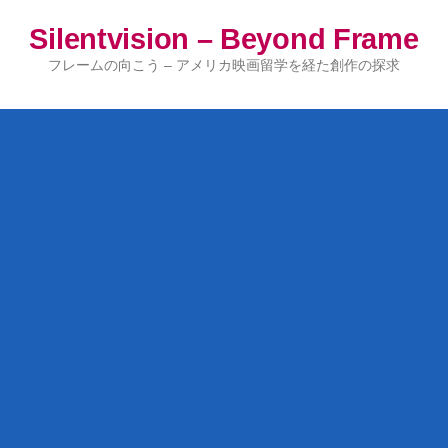
コ
Silentvision – Beyond Frame
ン
テ
フレームの向こう – アメリカ映画留学を経た創作の探求
ン
ツ
へ
ス
キ
ッ
プ