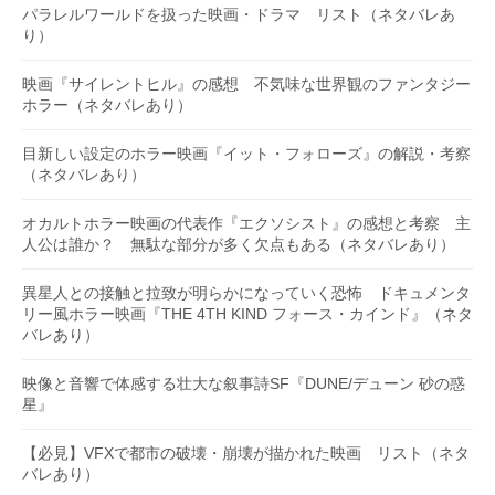
パラレルワールドを扱った映画・ドラマ リスト（ネタバレあ
り）
映画『サイレントヒル』の感想 不気味な世界観のファンタジー
ホラー（ネタバレあり）
目新しい設定のホラー映画『イット・フォローズ』の解説・考察
（ネタバレあり）
オカルトホラー映画の代表作『エクソシスト』の感想と考察 主
人公は誰か？ 無駄な部分が多く欠点もある（ネタバレあり）
異星人との接触と拉致が明らかになっていく恐怖 ドキュメンタ
リー風ホラー映画『THE 4TH KIND フォース・カインド』（ネタ
バレあり）
映像と音響で体感する壮大な叙事詩SF『DUNE/デューン 砂の惑
星』
【必見】VFXで都市の破壊・崩壊が描かれた映画 リスト（ネタ
バレあり）