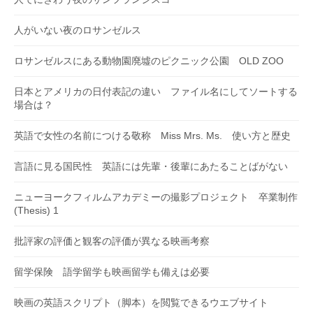
人がいない夜のロサンゼルス
ロサンゼルスにある動物園廃墟のピクニック公園 OLD ZOO
日本とアメリカの日付表記の違い ファイル名にしてソートする
場合は？
英語で女性の名前につける敬称 Miss Mrs. Ms. 使い方と歴史
言語に見る国民性 英語には先輩・後輩にあたることばがない
ニューヨークフィルムアカデミーの撮影プロジェクト 卒業制作
(Thesis) 1
批評家の評価と観客の評価が異なる映画考察
留学保険 語学留学も映画留学も備えは必要
映画の英語スクリプト（脚本）を閲覧できるウエブサイト