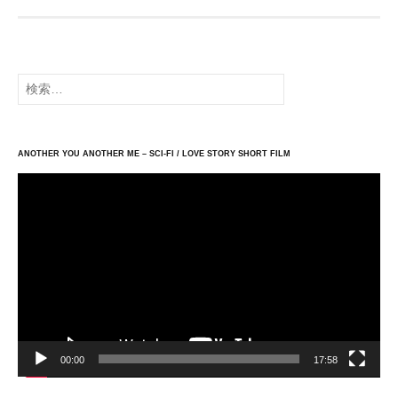
検
索:
ANOTHER YOU ANOTHER ME – SCI-FI / LOVE STORY SHORT FILM
動
画
プ
レ
ー
ヤ
ー
00:00
17:58