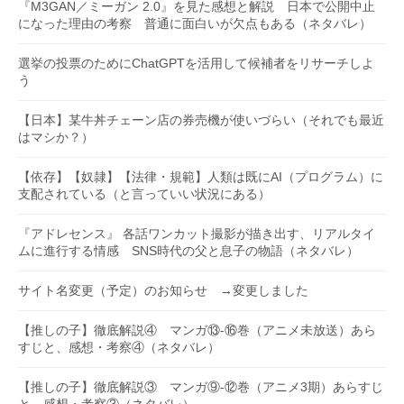
『M3GAN／ミーガン 2.0』を見た感想と解説 日本で公開中止
になった理由の考察 普通に面白いが欠点もある（ネタバレ）
選挙の投票のためにChatGPTを活用して候補者をリサーチしよ
う
【日本】某牛丼チェーン店の券売機が使いづらい（それでも最近
はマシか？）
【依存】【奴隷】【法律・規範】人類は既にAI（プログラム）に
支配されている（と言っていい状況にある）
『アドレセンス』 各話ワンカット撮影が描き出す、リアルタイ
ムに進行する情感 SNS時代の父と息子の物語（ネタバレ）
サイト名変更（予定）のお知らせ →変更しました
【推しの子】徹底解説④ マンガ⑬-⑯巻（アニメ未放送）あら
すじと、感想・考察④（ネタバレ）
【推しの子】徹底解説③ マンガ⑨-⑫巻（アニメ3期）あらすじ