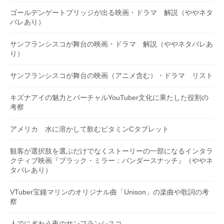
ゴールデンゲートブリッジが出る映画・ドラマ 解説（ややネタ
バレあり）
サンフランシスコが舞台の映画・ドラマ 解説（ややネタバレあ
り）
サンフランシスコが舞台の映画（アニメ含む）・ドラマ リスト
キズナアイの魅力とバーチャルYouTuber文化に果たした役割の
考察
アメリカ 水に溶かして飲むビタミンCタブレット
観客が選択肢を選ぶだけでなくストーリーの一部になるインタラ
クティブ映画『ブラック・ミラー：バンダースナッチ』（ややネ
タバレあり）
VTuber宝鐘マリンのオリジナル曲「Unison」の楽曲や歌詞の考
察
人でにぎわう夜のサンフランシスコ