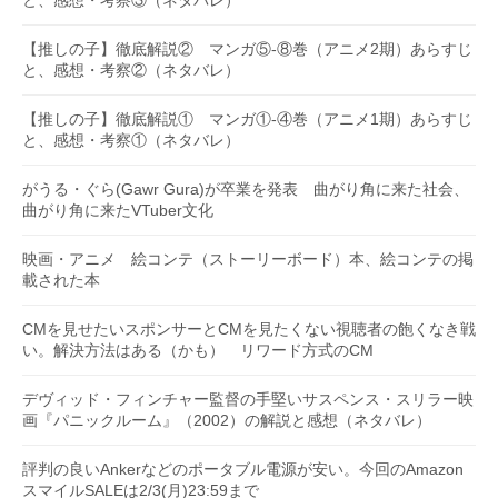
と、感想・考察③（ネタバレ）
【推しの子】徹底解説② マンガ⑤-⑧巻（アニメ2期）あらすじ
と、感想・考察②（ネタバレ）
【推しの子】徹底解説① マンガ①-④巻（アニメ1期）あらすじ
と、感想・考察①（ネタバレ）
がうる・ぐら(Gawr Gura)が卒業を発表 曲がり角に来た社会、
曲がり角に来たVTuber文化
映画・アニメ 絵コンテ（ストーリーボード）本、絵コンテの掲
載された本
CMを見せたいスポンサーとCMを見たくない視聴者の飽くなき戦
い。解決方法はある（かも） リワード方式のCM
デヴィッド・フィンチャー監督の手堅いサスペンス・スリラー映
画『パニックルーム』（2002）の解説と感想（ネタバレ）
評判の良いAnkerなどのポータブル電源が安い。今回のAmazon
スマイルSALEは2/3(月)23:59まで