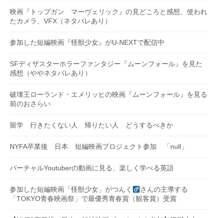
映画『トップガン マーヴェリック』の見どころと感想、使われ
たカメラ、VFX（ネタバレあり）
参加した短編映画『怪獣少女』がU-NEXTで配信中
SFディザスターホラーファンタジー『ムーンフォール』を見た
感想（ややネタバレあり）
破壊王ローランド・エメリッヒの映画『ムーンフォール』を見る
前のおさらい
留学 行きたくない人 帰りたい人 どうするべきか
NYFA卒業後 日本 短編映画プロジェクト参加 「null」
バーチャルYoutuberの動画に見る、楽しく学べる英語
参加した短編映画「怪獣少女」がつんく
さんの主導する
「TOKYO青春映画祭」で最優秀青春賞（観客賞）受賞