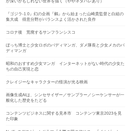
が深いかもしれない世界を描く（ややネタバレあり）
『ゴジラ-1.0』幻の企画『鵺』から始まった山崎貴監督と白組の
集大成 得意分野がバランスよく活かされた良作
コロナ後 荒廃するサンフランシスコ
ぼっち博士と少女ロボのバディマンガ、ダメ隊長と少女メカのバ
ディマンガ
昭和のおすすめ少女マンガ インターネットがない時代の少女た
ちの自己実現と恋
クレイジーなキャラクターの怪演が光る映画
画像生成AIは、シンセサイザー／サンプラー／シーケンサーが一
般化した歴史をたどる
コンテンツビジネスに関する見本市 コンテンツ東京2023を見
た印象