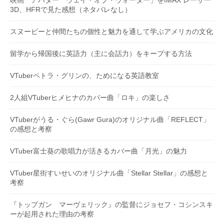
映画「アバター ウェイ・オブ・ウォーター」をIMAX レーザー
3D、HFRで見た感想（ネタバレなし）
スヌーピーと仲間たちの個性と魅力を通して学ぶアメリカの文化
留学から帰国後に英語力（主に会話力）をキープする方法
VTuberペトラ・グリンの、ためになる英語教室
2人組VTuberヒメヒナのカバー曲「ロキ」の楽しさ
VTuberがうる・ぐら(Gawr Gura)のオリジナル曲「REFLECT」
の感想と考察
VTuber富士葵の歌唱力が活きるカバー曲「月光」の魅力
VTuber星街すいせいのオリジナル曲「Stellar Stellar」の感想と
考察
『トップガン マーヴェリック』の監督にジョセフ・コシンスキ
ーが起用された理由の考察