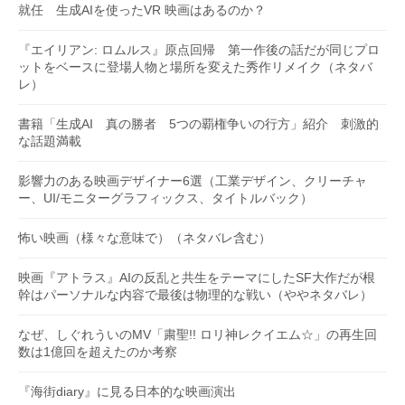
就任 生成AIを使ったVR 映画はあるのか？
『エイリアン: ロムルス』原点回帰 第一作後の話だが同じプロ
ットをベースに登場人物と場所を変えた秀作リメイク（ネタバ
レ）
書籍「生成AI 真の勝者 5つの覇権争いの行方」紹介 刺激的
な話題満載
影響力のある映画デザイナー6選（工業デザイン、クリーチャ
ー、UI/モニターグラフィックス、タイトルバック）
怖い映画（様々な意味で）（ネタバレ含む）
映画『アトラス』AIの反乱と共生をテーマにしたSF大作だが根
幹はパーソナルな内容で最後は物理的な戦い（ややネタバレ）
なぜ、しぐれういのMV「粛聖!! ロリ神レクイエム☆」の再生回
数は1億回を超えたのか考察
『海街diary』に見る日本的な映画演出