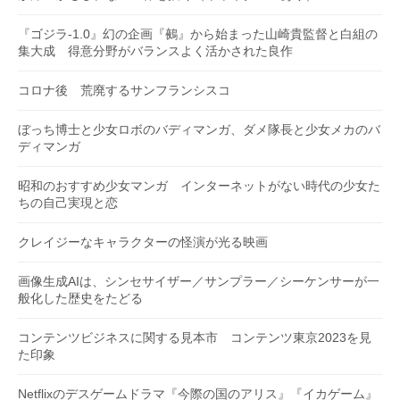
『ゴジラ-1.0』幻の企画『鵺』から始まった山崎貴監督と白組の
集大成 得意分野がバランスよく活かされた良作
コロナ後 荒廃するサンフランシスコ
ぼっち博士と少女ロボのバディマンガ、ダメ隊長と少女メカのバ
ディマンガ
昭和のおすすめ少女マンガ インターネットがない時代の少女た
ちの自己実現と恋
クレイジーなキャラクターの怪演が光る映画
画像生成AIは、シンセサイザー／サンプラー／シーケンサーが一
般化した歴史をたどる
コンテンツビジネスに関する見本市 コンテンツ東京2023を見
た印象
Netflixのデスゲームドラマ『今際の国のアリス』『イカゲーム』