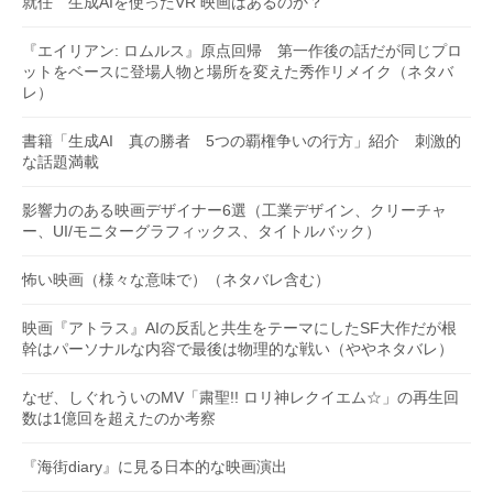
就任 生成AIを使ったVR 映画はあるのか？
『エイリアン: ロムルス』原点回帰 第一作後の話だが同じプロ
ットをベースに登場人物と場所を変えた秀作リメイク（ネタバ
レ）
書籍「生成AI 真の勝者 5つの覇権争いの行方」紹介 刺激的
な話題満載
影響力のある映画デザイナー6選（工業デザイン、クリーチャ
ー、UI/モニターグラフィックス、タイトルバック）
怖い映画（様々な意味で）（ネタバレ含む）
映画『アトラス』AIの反乱と共生をテーマにしたSF大作だが根
幹はパーソナルな内容で最後は物理的な戦い（ややネタバレ）
なぜ、しぐれういのMV「粛聖!! ロリ神レクイエム☆」の再生回
数は1億回を超えたのか考察
『海街diary』に見る日本的な映画演出