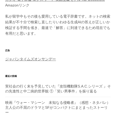
Amazonリンク
私が留学中もその後も愛用している電子辞書です。ネットの検索
結果が不十分で検索し直したりいわゆる生成AIの答えが正しいか
検証する手間を省き、最速で「解答」に到達できるため現在でも
有用だと思います。
広告
ジャパンタイムズオンサンデー
最近の投稿
実社会の行く末を予見していた『攻殻機動隊S.A.C.シリーズ 』そ
の先進性と中二病的世界観 ①「笑い男事件」を振り返る
映画『ウォー・マシーン 未知なる侵略者』（感想・ネタバレ）
主人公の不屈のドラマとSFがコンパクトにまとまったストーリ
ー