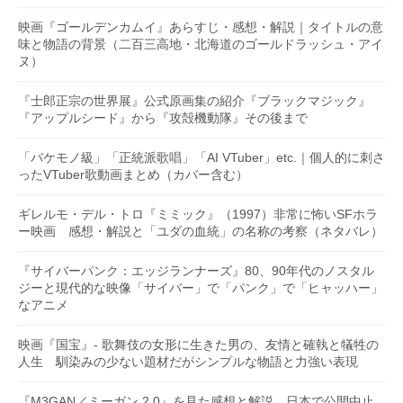
映画『ゴールデンカムイ』あらすじ・感想・解説｜タイトルの意
味と物語の背景（二百三高地・北海道のゴールドラッシュ・アイ
ヌ）
『士郎正宗の世界展』公式原画集の紹介『ブラックマジック』
『アップルシード』から『攻殻機動隊』その後まで
「バケモノ級」「正統派歌唱」「AI VTuber」etc.｜個人的に刺さ
ったVTuber歌動画まとめ（カバー含む）
ギレルモ・デル・トロ『ミミック』（1997）非常に怖いSFホラ
ー映画 感想・解説と「ユダの血統」の名称の考察（ネタバレ）
『サイバーパンク：エッジランナーズ』80、90年代のノスタル
ジーと現代的な映像「サイバー」で「パンク」で「ヒャッハー」
なアニメ
映画『国宝』- 歌舞伎の女形に生きた男の、友情と確執と犠牲の
人生 馴染みの少ない題材だがシンプルな物語と力強い表現
『M3GAN／ミーガン 2.0』を見た感想と解説 日本で公開中止