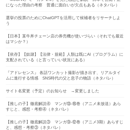
になった理由の考察 普通に面白いが欠点もある（ネタバレ）
選挙の投票のためにChatGPTを活用して候補者をリサーチしよ
う
【日本】某牛丼チェーン店の券売機が使いづらい（それでも最近
はマシか？）
【依存】【奴隷】【法律・規範】人類は既にAI（プログラム）に
支配されている（と言っていい状況にある）
『アドレセンス』 各話ワンカット撮影が描き出す、リアルタイ
ムに進行する情感 SNS時代の父と息子の物語（ネタバレ）
サイト名変更（予定）のお知らせ →変更しました
【推しの子】徹底解説④ マンガ⑬-⑯巻（アニメ未放送）あら
すじと、感想・考察④（ネタバレ）
【推しの子】徹底解説③ マンガ⑨-⑫巻（アニメ3期）あらすじ
と、感想・考察③（ネタバレ）