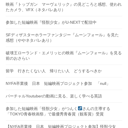
映画『トップガン マーヴェリック』の見どころと感想、使われ
たカメラ、VFX（ネタバレあり）
参加した短編映画『怪獣少女』がU-NEXTで配信中
SFディザスターホラーファンタジー『ムーンフォール』を見た
感想（ややネタバレあり）
破壊王ローランド・エメリッヒの映画『ムーンフォール』を見る
前のおさらい
留学 行きたくない人 帰りたい人 どうするべきか
NYFA卒業後 日本 短編映画プロジェクト参加 「null」
バーチャルYoutuberの動画に見る、楽しく学べる英語
参加した短編映画「怪獣少女」がつんく
さんの主導する
「TOKYO青春映画祭」で最優秀青春賞（観客賞）受賞
【NYFA卒業後 日本 短編映画プロジェクト参加】怪獣少女