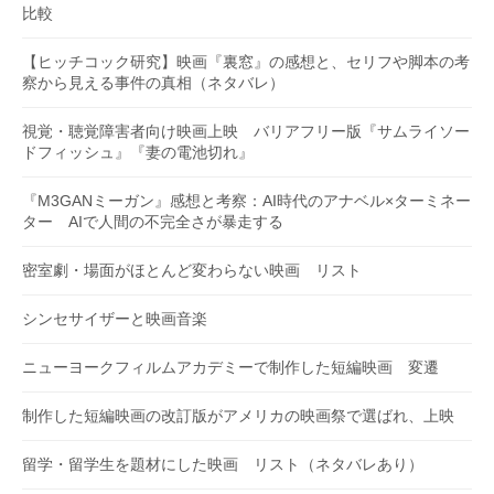
比較
【ヒッチコック研究】映画『裏窓』の感想と、セリフや脚本の考
察から見える事件の真相（ネタバレ）
視覚・聴覚障害者向け映画上映 バリアフリー版『サムライソー
ドフィッシュ』『妻の電池切れ』
『M3GANミーガン』感想と考察：AI時代のアナベル×ターミネー
ター AIで人間の不完全さが暴走する
密室劇・場面がほとんど変わらない映画 リスト
シンセサイザーと映画音楽
ニューヨークフィルムアカデミーで制作した短編映画 変遷
制作した短編映画の改訂版がアメリカの映画祭で選ばれ、上映
留学・留学生を題材にした映画 リスト（ネタバレあり）