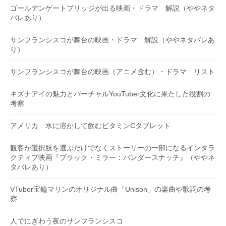
ゴールデンゲートブリッジが出る映画・ドラマ 解説（ややネタ
バレあり）
サンフランシスコが舞台の映画・ドラマ 解説（ややネタバレあ
り）
サンフランシスコが舞台の映画（アニメ含む）・ドラマ リスト
キズナアイの魅力とバーチャルYouTuber文化に果たした役割の
考察
アメリカ 水に溶かして飲むビタミンCタブレット
観客が選択肢を選ぶだけでなくストーリーの一部になるインタラ
クティブ映画『ブラック・ミラー：バンダースナッチ』（ややネ
タバレあり）
VTuber宝鐘マリンのオリジナル曲「Unison」の楽曲や歌詞の考
察
人でにぎわう夜のサンフランシスコ