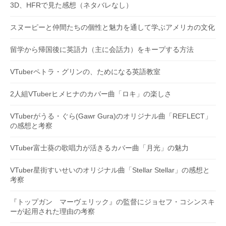
3D、HFRで見た感想（ネタバレなし）
スヌーピーと仲間たちの個性と魅力を通して学ぶアメリカの文化
留学から帰国後に英語力（主に会話力）をキープする方法
VTuberペトラ・グリンの、ためになる英語教室
2人組VTuberヒメヒナのカバー曲「ロキ」の楽しさ
VTuberがうる・ぐら(Gawr Gura)のオリジナル曲「REFLECT」
の感想と考察
VTuber富士葵の歌唱力が活きるカバー曲「月光」の魅力
VTuber星街すいせいのオリジナル曲「Stellar Stellar」の感想と
考察
『トップガン マーヴェリック』の監督にジョセフ・コシンスキ
ーが起用された理由の考察