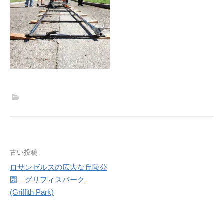
投
古い投稿
稿
ロサンゼルスの広大な丘陵公
園 グリフィスパーク
ナ
(Griffith Park)
ビ
ゲ
ー