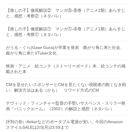
【推しの子】徹底解説② マンガ⑤-⑧巻（アニメ2期）あらすじ
と、感想・考察②（ネタバレ）
【推しの子】徹底解説① マンガ①-④巻（アニメ1期）あらすじ
と、感想・考察①（ネタバレ）
がうる・ぐら(Gawr Gura)が卒業を発表 曲がり角に来た社会、
曲がり角に来たVTuber文化
映画・アニメ 絵コンテ（ストーリーボード）本、絵コンテの掲
載された本
CMを見せたいスポンサーとCMを見たくない視聴者の飽くなき戦
い。解決方法はある（かも） リワード方式のCM
デヴィッド・フィンチャー監督の手堅いサスペンス・スリラー映
画『パニックルーム』（2002）の解説と感想（ネタバレ）
評判の良いAnkerなどのポータブル電源が安い。今回のAmazon
スマイルSALEは2/3(月)23:59まで