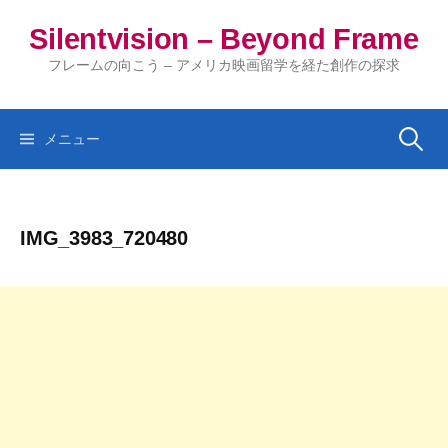
コ
Silentvision – Beyond Frame
ン
テ
フレームの向こう – アメリカ映画留学を経た創作の探求
ン
ツ
へ
検
メニュー
ス
キ
索:
ッ
IMG_3983_720480
プ