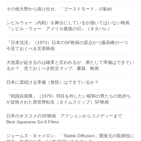
その他大勢から抜け出せ。「ゴーストモード」の勧め
シビルウォー（内戦）を舞台にしているが描いてはいない映画
『シビル・ウォー アメリカ最後の日』（ネタバレ）
『日本沈没』（1973）日本のSF映画の原点かつ最高峰の一つ
今見ておくべき災害映画
大地震が起きるのは確実と言われるが、果たして準備はできてい
るか？ 見ておくべき防災マップ、書籍、映画
日本に居続ける準備（覚悟）はできているか？
『戦国自衛隊』（1979）羽目を外したい昭和の男たちの気持ち
が反映された異世界転生（タイムスリップ）SF映画
日本のオススメのSF映画 アクションからコメディーまで
Best Japanese Sci-fi Films
ジェームズ・キャメロン、「Stable Diffusion」開発元の取締役に