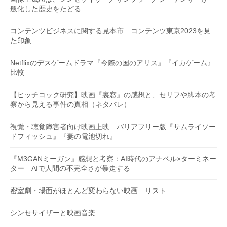
般化した歴史をたどる
コンテンツビジネスに関する見本市 コンテンツ東京2023を見
た印象
Netflixのデスゲームドラマ『今際の国のアリス』『イカゲーム』
比較
【ヒッチコック研究】映画『裏窓』の感想と、セリフや脚本の考
察から見える事件の真相（ネタバレ）
視覚・聴覚障害者向け映画上映 バリアフリー版『サムライソー
ドフィッシュ』『妻の電池切れ』
『M3GANミーガン』感想と考察：AI時代のアナベル×ターミネー
ター AIで人間の不完全さが暴走する
密室劇・場面がほとんど変わらない映画 リスト
シンセサイザーと映画音楽