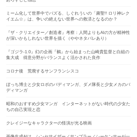
ミーム化して世界中でバズる、しぐれういの「粛聖!! ロリ神レク
イエム☆」は、争いの絶えない世界への救済となるのか？
『ザ・クリエイター／創造者』考察：人間よりもAIの方が精神性
が深いかもしれない世界を描く（ややネタバレあり）
『ゴジラ-1.0』幻の企画『鵺』から始まった山崎貴監督と白組の
集大成 得意分野がバランスよく活かされた良作
コロナ後 荒廃するサンフランシスコ
ぼっち博士と少女ロボのバディマンガ、ダメ隊長と少女メカのバ
ディマンガ
昭和のおすすめ少女マンガ インターネットがない時代の少女た
ちの自己実現と恋
クレイジーなキャラクターの怪演が光る映画
画像生成AIは、シンセサイザー／サンプラー／シーケンサーが一