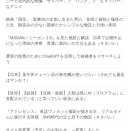
ジーと現代的な映像「サイバー」で「パンク」で「ヒャッハー」
なアニメ
映画『国宝』- 歌舞伎の女形に生きた男の、友情と確執と犠牲の
人生 馴染みの少ない題材だがシンプルな物語と力強い表現
『M3GAN／ミーガン 2.0』を見た感想と解説 日本で公開中止
になった理由の考察 普通に面白いが欠点もある（ネタバレ）
選挙の投票のためにChatGPTを活用して候補者をリサーチしよ
う
【日本】某牛丼チェーン店の券売機が使いづらい（それでも最近
はマシか？）
【依存】【奴隷】【法律・規範】人類は既にAI（プログラム）に
支配されている（と言っていい状況にある）
『アドレセンス』 各話ワンカット撮影が描き出す、リアルタイ
ムに進行する情感 SNS時代の父と息子の物語（ネタバレ）
サイト名変更（予定）のお知らせ →変更しました