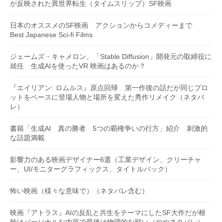
が反映された異世界転生（タイムスリップ）SF映画
日本のオススメのSF映画 アクションからコメディーまで
Best Japanese Sci-fi Films
ジェームズ・キャメロン、「Stable Diffusion」開発元の取締役に
就任 生成AIを使ったVR 映画はあるのか？
『エイリアン: ロムルス』原点回帰 第一作後の話だが同じプロ
ットをベースに登場人物と場所を変えた秀作リメイク（ネタバ
レ）
書籍「生成AI 真の勝者 5つの覇権争いの行方」紹介 刺激的
な話題満載
影響力のある映画デザイナー6選（工業デザイン、クリーチャ
ー、UI/モニターグラフィックス、タイトルバック）
怖い映画（様々な意味で）（ネタバレ含む）
映画『アトラス』AIの反乱と共生をテーマにしたSF大作だが根
幹はパーソナルな内容で最後は物理的な戦い（ややネタバレ）