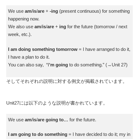
We use
am
/
is
/
are
+
-ing
(present continuous) for something
happening now.
We also use
am
/
is
/
are
+
ing
for the future (tomorrow / next
week, etc.).
I am doing something tomorrow
= I have arranged to do it,
I have a plan to do it.
You can also say, “I
‘m going
to do something.” (→Unit 27)
そしてそれぞれの説明に対する例文が掲載されています。
Unit27には以下のような説明が書かれています。
We use
am
/
is
/
are going to…
for the future.
I am going to do something
= I have decided to do it; my in