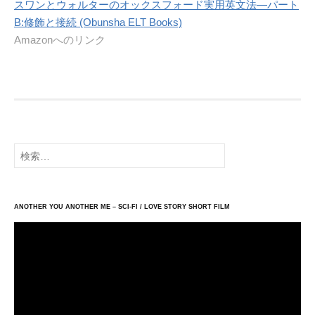
スワンとウォルターのオックスフォード実用英文法―パート
B:修飾と接続 (Obunsha ELT Books)
Amazonへのリンク
検
索:
ANOTHER YOU ANOTHER ME – SCI-FI / LOVE STORY SHORT FILM
動
画
プ
レ
ー
ヤ