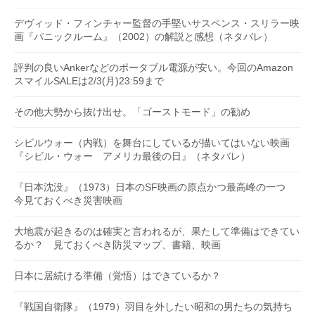
デヴィッド・フィンチャー監督の手堅いサスペンス・スリラー映
画『パニックルーム』（2002）の解説と感想（ネタバレ）
評判の良いAnkerなどのポータブル電源が安い。今回のAmazon
スマイルSALEは2/3(月)23:59まで
その他大勢から抜け出せ。「ゴーストモード」の勧め
シビルウォー（内戦）を舞台にしているが描いてはいない映画
『シビル・ウォー アメリカ最後の日』（ネタバレ）
『日本沈没』（1973）日本のSF映画の原点かつ最高峰の一つ
今見ておくべき災害映画
大地震が起きるのは確実と言われるが、果たして準備はできてい
るか？ 見ておくべき防災マップ、書籍、映画
日本に居続ける準備（覚悟）はできているか？
『戦国自衛隊』（1979）羽目を外したい昭和の男たちの気持ち