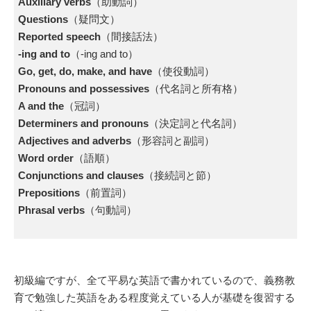
Auxiliary verbs
（助動詞）
Questions
（疑問文）
Reported speech
（間接話法）
-ing and to
（-ing and to）
Go, get, do, make, and have
（使役動詞）
Pronouns and possessives
（代名詞と所有格）
A and the
（冠詞）
Determiners and pronouns
（決定詞と代名詞）
Adjectives and adverbs
（形容詞と副詞）
Word order
（語順）
Conjunctions and clauses
（接続詞と節）
Prepositions
（前置詞）
Phrasal verbs
（句動詞）
初級編ですが、全て平易な英語で書かれているので、義務教
育で勉強した英語をある程度覚えている人が基礎を復習する