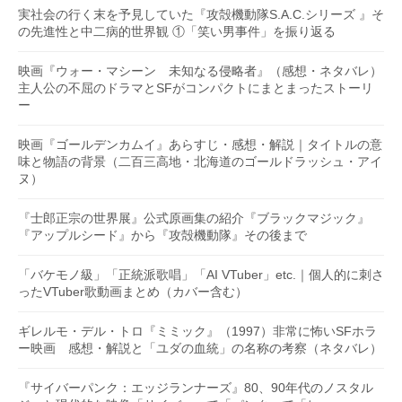
実社会の行く末を予見していた『攻殻機動隊S.A.C.シリーズ 』そ
の先進性と中二病的世界観 ①「笑い男事件」を振り返る
映画『ウォー・マシーン 未知なる侵略者』（感想・ネタバレ）
主人公の不屈のドラマとSFがコンパクトにまとまったストーリ
ー
映画『ゴールデンカムイ』あらすじ・感想・解説｜タイトルの意
味と物語の背景（二百三高地・北海道のゴールドラッシュ・アイ
ヌ）
『士郎正宗の世界展』公式原画集の紹介『ブラックマジック』
『アップルシード』から『攻殻機動隊』その後まで
「バケモノ級」「正統派歌唱」「AI VTuber」etc.｜個人的に刺さ
ったVTuber歌動画まとめ（カバー含む）
ギレルモ・デル・トロ『ミミック』（1997）非常に怖いSFホラ
ー映画 感想・解説と「ユダの血統」の名称の考察（ネタバレ）
『サイバーパンク：エッジランナーズ』80、90年代のノスタル