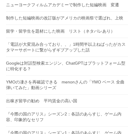
ニューヨークフィルムアカデミーで制作した短編映画 変遷
制作した短編映画の改訂版がアメリカの映画祭で選ばれ、上映
留学・留学生を題材にした映画 リスト（ネタバレあり）
「電話が大変混み合っており、、」1時間半以上ねばったがカス
タマーサポートに繋がらずギブアップした話
Googleは対話型検索エンジン、ChatGPTはプラットフォーム型
に特化する？
YMOの凄さを再確認できる menonさんの「YMO ベース 全曲
弾いてみた」動画シリーズ
出稼ぎ留学の勧め 平均賃金の高い国
『今際の国のアリス』シーズン2：各話のあらすじ、ゲーム内
容、印象的なセリフ
『今際の国のアリス』シーズン1：各話のあらすじ、ゲーム内