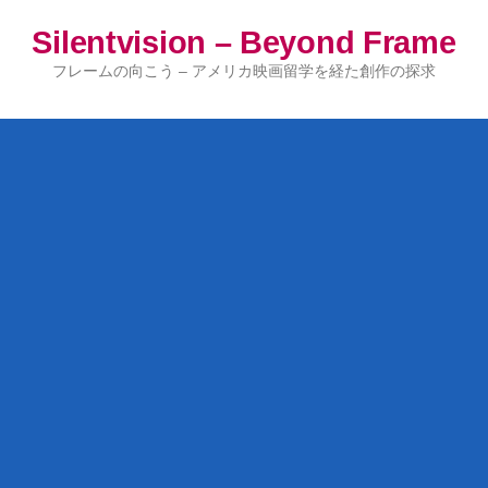
コ
Silentvision – Beyond Frame
ン
テ
フレームの向こう – アメリカ映画留学を経た創作の探求
ン
ツ
へ
ス
キ
ッ
プ