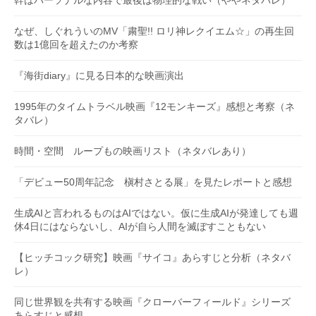
なぜ、しぐれういのMV「粛聖!! ロリ神レクイエム☆」の再生回
数は1億回を超えたのか考察
『海街diary』に見る日本的な映画演出
1995年のタイムトラベル映画『12モンキーズ』感想と考察（ネ
タバレ）
時間・空間 ループもの映画リスト（ネタバレあり）
「デビュー50周年記念 槇村さとる展」を見たレポートと感想
生成AIと言われるものはAIではない。仮に生成AIが発達しても週
休4日にはならないし、AIが自ら人間を滅ぼすこともない
【ヒッチコック研究】映画『サイコ』あらすじと分析（ネタバ
レ）
同じ世界観を共有する映画『クローバーフィールド』シリーズ
あらすじと感想