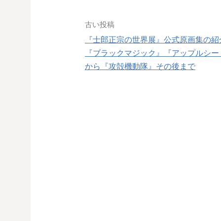
投
古い投稿
稿
『士郎正宗の世界展』公式原画集の紹
『ブラックマジック』『アップルシー
ナ
から『攻殻機動隊』その後まで
ビ
ゲ
ー
シ
ョ
ン