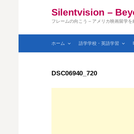
コ
Silentvision – Be
ン
テ
フレームの向こう – アメリカ映画留学
ン
ツ
ホーム
語学学校・英語学習
へ
ス
キ
ッ
DSC06940_720
プ