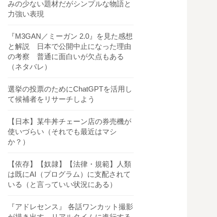
みの少ない題材だがシンプルな物語と
力強い表現
『M3GAN／ミーガン 2.0』を見た感想
と解説 日本で公開中止になった理由
の考察 普通に面白いが欠点もある
（ネタバレ）
選挙の投票のためにChatGPTを活用し
て候補者をリサーチしよう
【日本】某牛丼チェーン店の券売機が
使いづらい（それでも最近はマシ
か？）
【依存】【奴隷】【法律・規範】人類
は既にAI（プログラム）に支配されて
いる（と言っていい状況にある）
『アドレセンス』 各話ワンカット撮影
が描き出す、リアルタイムに進行する