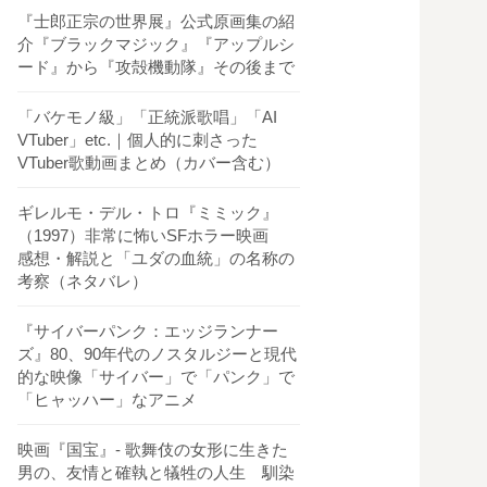
『士郎正宗の世界展』公式原画集の紹
介『ブラックマジック』『アップルシ
ード』から『攻殻機動隊』その後まで
「バケモノ級」「正統派歌唱」「AI
VTuber」etc.｜個人的に刺さった
VTuber歌動画まとめ（カバー含む）
ギレルモ・デル・トロ『ミミック』
（1997）非常に怖いSFホラー映画
感想・解説と「ユダの血統」の名称の
考察（ネタバレ）
『サイバーパンク：エッジランナー
ズ』80、90年代のノスタルジーと現代
的な映像「サイバー」で「パンク」で
「ヒャッハー」なアニメ
映画『国宝』- 歌舞伎の女形に生きた
男の、友情と確執と犠牲の人生 馴染