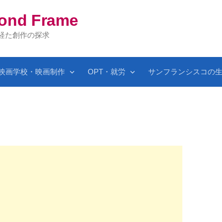
yond Frame
を経た創作の探求
映画学校・映画制作
OPT・就労
サンフランシスコの