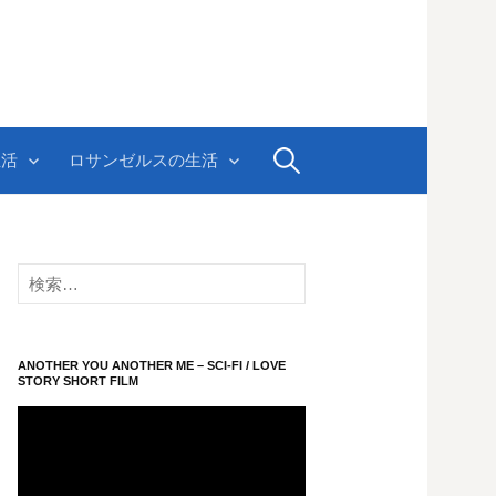
検
生活
ロサンゼルスの生活
索:
検
索:
ANOTHER YOU ANOTHER ME – SCI-FI / LOVE
STORY SHORT FILM
動
画
プ