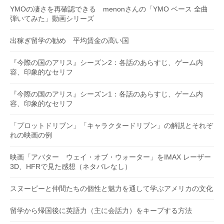
YMOの凄さを再確認できる menonさんの「YMO ベース 全曲
弾いてみた」動画シリーズ
出稼ぎ留学の勧め 平均賃金の高い国
『今際の国のアリス』シーズン2：各話のあらすじ、ゲーム内
容、印象的なセリフ
『今際の国のアリス』シーズン1：各話のあらすじ、ゲーム内
容、印象的なセリフ
「プロットドリブン」「キャラクタードリブン」の解説とそれぞ
れの映画の例
映画「アバター ウェイ・オブ・ウォーター」をIMAX レーザー
3D、HFRで見た感想（ネタバレなし）
スヌーピーと仲間たちの個性と魅力を通して学ぶアメリカの文化
留学から帰国後に英語力（主に会話力）をキープする方法