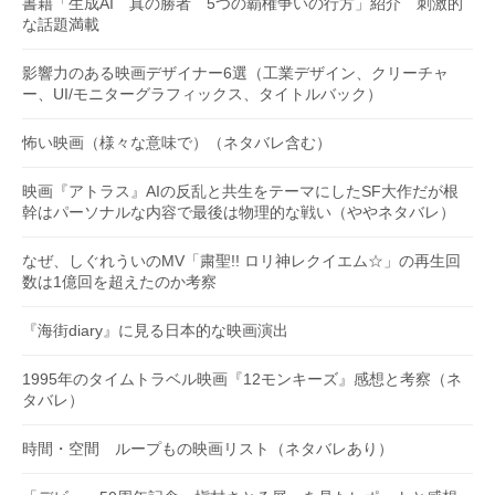
書籍「生成AI 真の勝者 5つの覇権争いの行方」紹介 刺激的
な話題満載
影響力のある映画デザイナー6選（工業デザイン、クリーチャ
ー、UI/モニターグラフィックス、タイトルバック）
怖い映画（様々な意味で）（ネタバレ含む）
映画『アトラス』AIの反乱と共生をテーマにしたSF大作だが根
幹はパーソナルな内容で最後は物理的な戦い（ややネタバレ）
なぜ、しぐれういのMV「粛聖!! ロリ神レクイエム☆」の再生回
数は1億回を超えたのか考察
『海街diary』に見る日本的な映画演出
1995年のタイムトラベル映画『12モンキーズ』感想と考察（ネ
タバレ）
時間・空間 ループもの映画リスト（ネタバレあり）