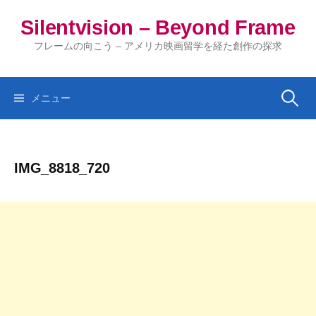
コ
Silentvision – Beyond Frame
ン
テ
フレームの向こう – アメリカ映画留学を経た創作の探求
ン
ツ
へ
検
メニュー
ス
キ
索:
ッ
IMG_8818_720
プ