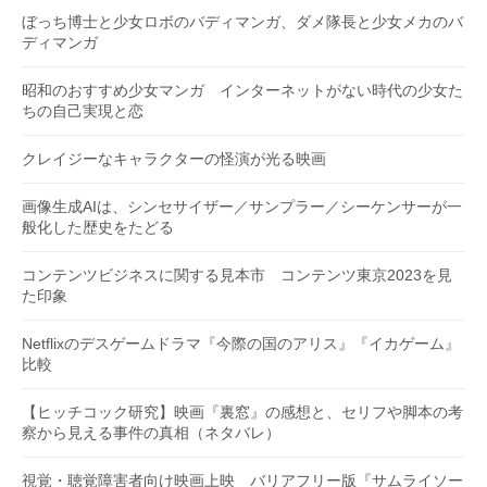
ぼっち博士と少女ロボのバディマンガ、ダメ隊長と少女メカのバ
ディマンガ
昭和のおすすめ少女マンガ インターネットがない時代の少女た
ちの自己実現と恋
クレイジーなキャラクターの怪演が光る映画
画像生成AIは、シンセサイザー／サンプラー／シーケンサーが一
般化した歴史をたどる
コンテンツビジネスに関する見本市 コンテンツ東京2023を見
た印象
Netflixのデスゲームドラマ『今際の国のアリス』『イカゲーム』
比較
【ヒッチコック研究】映画『裏窓』の感想と、セリフや脚本の考
察から見える事件の真相（ネタバレ）
視覚・聴覚障害者向け映画上映 バリアフリー版『サムライソー