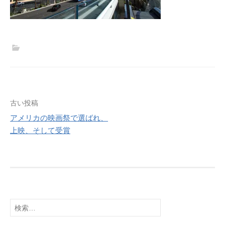
投
古い投稿
稿
アメリカの映画祭で選ばれ、
上映、そして受賞
ナ
ビ
ゲ
ー
シ
ョ
検
索:
ン