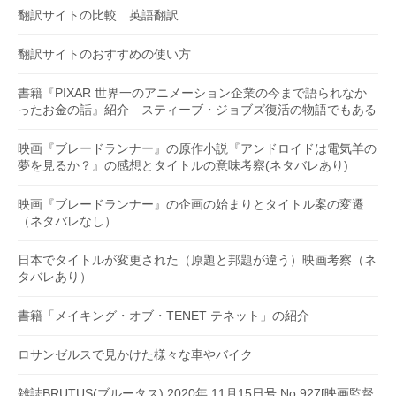
翻訳サイトの比較 英語翻訳
翻訳サイトのおすすめの使い方
書籍『PIXAR 世界一のアニメーション企業の今まで語られなか
ったお金の話』紹介 スティーブ・ジョブズ復活の物語でもある
映画『ブレードランナー』の原作小説『アンドロイドは電気羊の
夢を見るか？』の感想とタイトルの意味考察(ネタバレあり)
映画『ブレードランナー』の企画の始まりとタイトル案の変遷
（ネタバレなし）
日本でタイトルが変更された（原題と邦題が違う）映画考察（ネ
タバレあり）
書籍「メイキング・オブ・TENET テネット」の紹介
ロサンゼルスで見かけた様々な車やバイク
雑誌BRUTUS(ブルータス) 2020年 11月15日号 No.927[映画監督