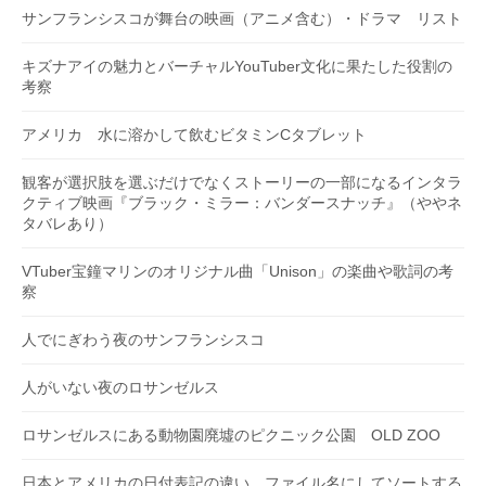
サンフランシスコが舞台の映画（アニメ含む）・ドラマ リスト
キズナアイの魅力とバーチャルYouTuber文化に果たした役割の
考察
アメリカ 水に溶かして飲むビタミンCタブレット
観客が選択肢を選ぶだけでなくストーリーの一部になるインタラ
クティブ映画『ブラック・ミラー：バンダースナッチ』（ややネ
タバレあり）
VTuber宝鐘マリンのオリジナル曲「Unison」の楽曲や歌詞の考
察
人でにぎわう夜のサンフランシスコ
人がいない夜のロサンゼルス
ロサンゼルスにある動物園廃墟のピクニック公園 OLD ZOO
日本とアメリカの日付表記の違い ファイル名にしてソートする