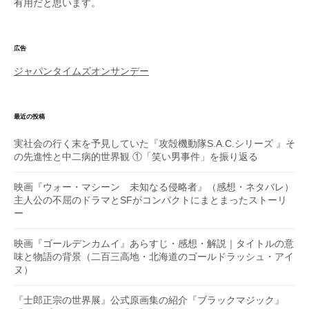
有用だと思います。
広告
ジャパンタイムズオンサンデー
最近の投稿
実社会の行く末を予見していた『攻殻機動隊S.A.C.シリーズ 』そ
の先進性と中二病的世界観 ①「笑い男事件」を振り返る
映画『ウォー・マシーン 未知なる侵略者』（感想・ネタバレ）
主人公の不屈のドラマとSFがコンパクトにまとまったストーリ
ー
映画『ゴールデンカムイ』あらすじ・感想・解説｜タイトルの意
味と物語の背景（二百三高地・北海道のゴールドラッシュ・アイ
ヌ）
『士郎正宗の世界展』公式原画集の紹介『ブラックマジック』