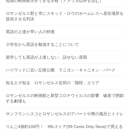
短期の映画留学ができる学校（アメリカ以外も含む）
ロサンゼルス郡と市にスキッド・ロウのホームレスへ居住場所を
提供させる判決
英語の上達が早い人の特徴
小学生から英語を勉強することについて
留学しても英語が上達しない、話せない原因
ハリウッドに近い丘陵公園 ラニヨン・キャニオン・パーク
知る人ぞ知る ロサンゼルス近郊の「階段」エリア
ロサンゼルスの映画館と新型コロナウイルスの影響 破産で閉鎖
する劇場も
サンフランシスコとロサンゼルスのアパートや寮の風呂とトイレ
りんご4個約100円！ 99cストア(99 Cents Only Store)で買える