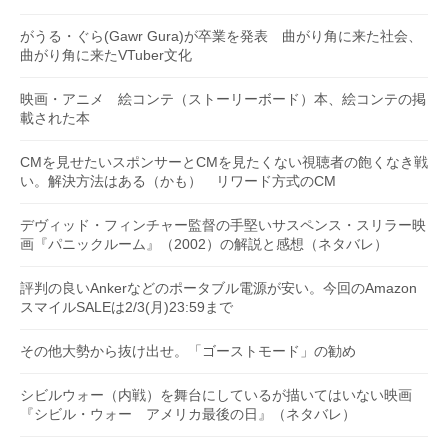
がうる・ぐら(Gawr Gura)が卒業を発表 曲がり角に来た社会、
曲がり角に来たVTuber文化
映画・アニメ 絵コンテ（ストーリーボード）本、絵コンテの掲
載された本
CMを見せたいスポンサーとCMを見たくない視聴者の飽くなき戦
い。解決方法はある（かも） リワード方式のCM
デヴィッド・フィンチャー監督の手堅いサスペンス・スリラー映
画『パニックルーム』（2002）の解説と感想（ネタバレ）
評判の良いAnkerなどのポータブル電源が安い。今回のAmazon
スマイルSALEは2/3(月)23:59まで
その他大勢から抜け出せ。「ゴーストモード」の勧め
シビルウォー（内戦）を舞台にしているが描いてはいない映画
『シビル・ウォー アメリカ最後の日』（ネタバレ）