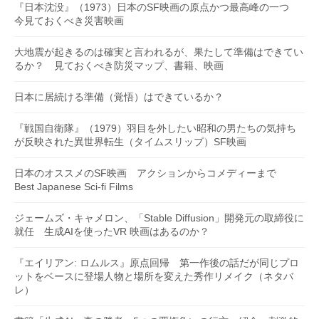
『日本沈没』（1973）日本のSF映画の原点かつ最高峰の一つ
今見ておくべき災害映画
大地震が起きるのは確実と言われるが、果たして準備はできてい
るか？ 見ておくべき防災マップ、書籍、映画
日本に居続ける準備（覚悟）はできているか？
『戦国自衛隊』（1979）羽目を外したい昭和の男たちの気持ち
が反映された異世界転生（タイムスリップ）SF映画
日本のオススメのSF映画 アクションからコメディーまで
Best Japanese Sci-fi Films
ジェームズ・キャメロン、「Stable Diffusion」開発元の取締役に
就任 生成AIを使ったVR 映画はあるのか？
『エイリアン: ロムルス』原点回帰 第一作後の話だが同じプロ
ットをベースに登場人物と場所を変えた秀作リメイク（ネタバ
レ）