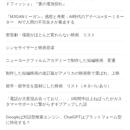
ドフィッシュ』『妻の電池切れ』
『M3GANミーガン』感想と考察：AI時代のアナベル×ターミネー
ター AIで人間の不完全さが暴走する
密室劇・場面がほとんど変わらない映画 リスト
シンセサイザーと映画音楽
ニューヨークフィルムアカデミーで制作した短編映画 変遷
制作した短編映画の改訂版がアメリカの映画祭で選ばれ、上映
留学・留学生を題材にした映画 リスト（ネタバレあり）
「電話が大変混み合っており、、」1時間半以上ねばったがカス
タマーサポートに繋がらずギブアップした話
Googleは対話型検索エンジン、ChatGPTはプラットフォーム型
に特化する？