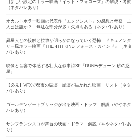
目新しい設定のホラー映画『イット・フォローズ』の解説・考察
（ネタバレあり）
オカルトホラー映画の代表作『エクソシスト』の感想と考察 主
人公は誰か？ 無駄な部分が多く欠点もある（ネタバレあり）
異星人との接触と拉致が明らかになっていく恐怖 ドキュメンタ
リー風ホラー映画『THE 4TH KIND フォース・カインド』（ネタ
バレあり）
映像と音響で体感する壮大な叙事詩SF『DUNE/デューン 砂の惑
星』
【必見】VFXで都市の破壊・崩壊が描かれた映画 リスト（ネタ
バレあり）
ゴールデンゲートブリッジが出る映画・ドラマ 解説（ややネタ
バレあり）
サンフランシスコが舞台の映画・ドラマ 解説（ややネタバレあ
り）