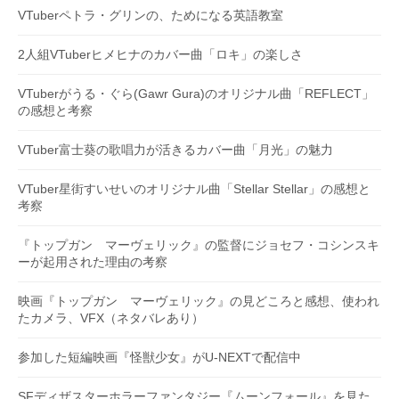
VTuberペトラ・グリンの、ためになる英語教室
2人組VTuberヒメヒナのカバー曲「ロキ」の楽しさ
VTuberがうる・ぐら(Gawr Gura)のオリジナル曲「REFLECT」
の感想と考察
VTuber富士葵の歌唱力が活きるカバー曲「月光」の魅力
VTuber星街すいせいのオリジナル曲「Stellar Stellar」の感想と
考察
『トップガン マーヴェリック』の監督にジョセフ・コシンスキ
ーが起用された理由の考察
映画『トップガン マーヴェリック』の見どころと感想、使われ
たカメラ、VFX（ネタバレあり）
参加した短編映画『怪獣少女』がU-NEXTで配信中
SFディザスターホラーファンタジー『ムーンフォール』を見た