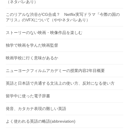
（ネタバレあり）
このリアルな渋谷がCG合成？ Netflix実写ドラマ『今際の国の
アリス』のVFXについて（ややネタバレあり）
ストーリーのない映画・映像作品を楽しむ
独学で映画を学んだ映画監督
映画学校に行く意味があるか
ニューヨークフィルムアカデミーの授業内容2年目概要
英語と日本語で共通する文法上の使い方、反対になる使い方
留学中に使った電子辞書
発音、カタカナ表現の難しい英語
よく使われる英語の略語(abbreviation)