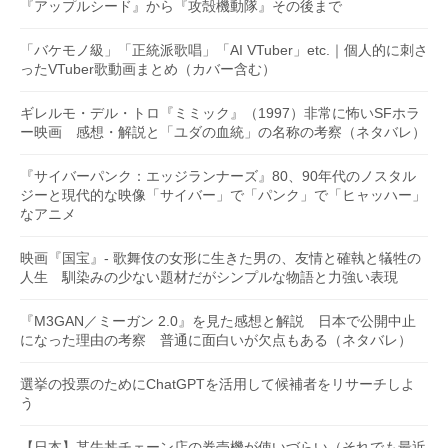
『アップルシード』から『攻殻機動隊』その後まで
「バケモノ級」「正統派歌唱」「AI VTuber」etc.｜個人的に刺さ
ったVTuber歌動画まとめ（カバー含む）
ギレルモ・デル・トロ『ミミック』（1997）非常に怖いSFホラ
ー映画 感想・解説と「ユダの血統」の名称の考察（ネタバレ）
『サイバーパンク：エッジランナーズ』80、90年代のノスタル
ジーと現代的な映像「サイバー」で「パンク」で「ヒャッハー」
なアニメ
映画『国宝』- 歌舞伎の女形に生きた男の、友情と確執と犠牲の
人生 馴染みの少ない題材だがシンプルな物語と力強い表現
『M3GAN／ミーガン 2.0』を見た感想と解説 日本で公開中止
になった理由の考察 普通に面白いが欠点もある（ネタバレ）
選挙の投票のためにChatGPTを活用して候補者をリサーチしよ
う
【日本】某牛丼チェーン店の券売機が使いづらい（それでも最近