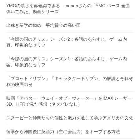
YMOの凄さを再確認できる menonさんの「YMO ベース 全曲
弾いてみた」動画シリーズ
出稼ぎ留学の勧め 平均賃金の高い国
『今際の国のアリス』シーズン2：各話のあらすじ、ゲーム内
容、印象的なセリフ
『今際の国のアリス』シーズン1：各話のあらすじ、ゲーム内
容、印象的なセリフ
「プロットドリブン」「キャラクタードリブン」の解説とそれぞ
れの映画の例
映画「アバター ウェイ・オブ・ウォーター」をIMAX レーザー
3D、HFRで見た感想（ネタバレなし）
スヌーピーと仲間たちの個性と魅力を通して学ぶアメリカの文化
留学から帰国後に英語力（主に会話力）をキープする方法