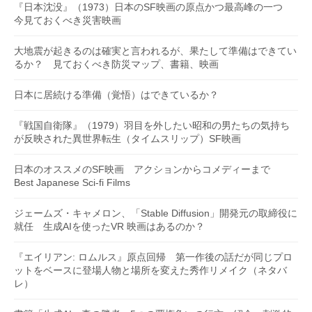
『日本沈没』（1973）日本のSF映画の原点かつ最高峰の一つ
今見ておくべき災害映画
大地震が起きるのは確実と言われるが、果たして準備はできてい
るか？ 見ておくべき防災マップ、書籍、映画
日本に居続ける準備（覚悟）はできているか？
『戦国自衛隊』（1979）羽目を外したい昭和の男たちの気持ち
が反映された異世界転生（タイムスリップ）SF映画
日本のオススメのSF映画 アクションからコメディーまで
Best Japanese Sci-fi Films
ジェームズ・キャメロン、「Stable Diffusion」開発元の取締役に
就任 生成AIを使ったVR 映画はあるのか？
『エイリアン: ロムルス』原点回帰 第一作後の話だが同じプロ
ットをベースに登場人物と場所を変えた秀作リメイク（ネタバ
レ）