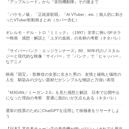
『アップルシード』から『攻殻機動隊』その後まで
「バケモノ級」「正統派歌唱」「AI VTuber」etc.｜個人的に刺さ
ったVTuber歌動画まとめ（カバー含む）
ギレルモ・デル・トロ『ミミック』（1997）非常に怖いSFホラ
ー映画 感想・解説と「ユダの血統」の名称の考察（ネタバレ）
『サイバーパンク：エッジランナーズ』80、90年代のノスタル
ジーと現代的な映像「サイバー」で「パンク」で「ヒャッハー」
なアニメ
映画『国宝』- 歌舞伎の女形に生きた男の、友情と確執と犠牲の
人生 馴染みの少ない題材だがシンプルな物語と力強い表現
『M3GAN／ミーガン 2.0』を見た感想と解説 日本で公開中止
になった理由の考察 普通に面白いが欠点もある（ネタバレ）
選挙の投票のためにChatGPTを活用して候補者をリサーチしよ
う
【日本】某牛丼チェーン店の券売機が使いづらい（それでも最近