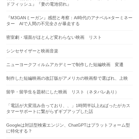
ドフィッシュ』『妻の電池切れ』
『M3GANミーガン』感想と考察：AI時代のアナベル×ターミネー
ター AIで人間の不完全さが暴走する
密室劇・場面がほとんど変わらない映画 リスト
シンセサイザーと映画音楽
ニューヨークフィルムアカデミーで制作した短編映画 変遷
制作した短編映画の改訂版がアメリカの映画祭で選ばれ、上映
留学・留学生を題材にした映画 リスト（ネタバレあり）
「電話が大変混み合っており、、」1時間半以上ねばったがカス
タマーサポートに繋がらずギブアップした話
Googleは対話型検索エンジン、ChatGPTはプラットフォーム型
に特化する？