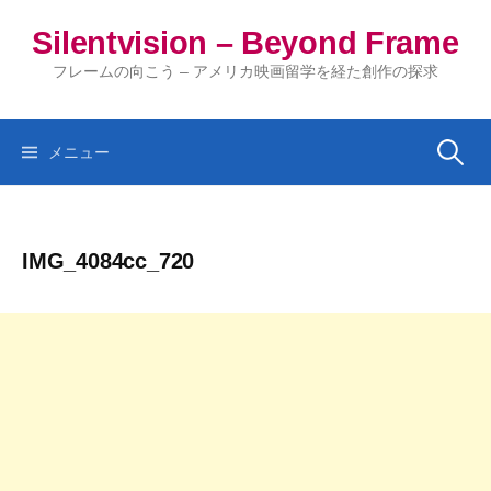
コ
Silentvision – Beyond Frame
ン
テ
フレームの向こう – アメリカ映画留学を経た創作の探求
ン
ツ
へ
検
メニュー
ス
キ
索:
ッ
IMG_4084cc_720
プ