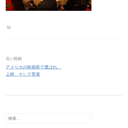
投
古い投稿
稿
アメリカの映画祭で選ばれ、
上映、そして受賞
ナ
ビ
ゲ
ー
シ
ョ
検
索:
ン