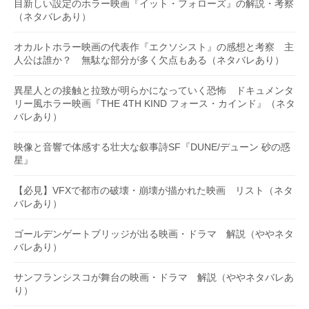
目新しい設定のホラー映画『イット・フォローズ』の解説・考察
（ネタバレあり）
オカルトホラー映画の代表作『エクソシスト』の感想と考察 主
人公は誰か？ 無駄な部分が多く欠点もある（ネタバレあり）
異星人との接触と拉致が明らかになっていく恐怖 ドキュメンタ
リー風ホラー映画『THE 4TH KIND フォース・カインド』（ネタ
バレあり）
映像と音響で体感する壮大な叙事詩SF『DUNE/デューン 砂の惑
星』
【必見】VFXで都市の破壊・崩壊が描かれた映画 リスト（ネタ
バレあり）
ゴールデンゲートブリッジが出る映画・ドラマ 解説（ややネタ
バレあり）
サンフランシスコが舞台の映画・ドラマ 解説（ややネタバレあ
り）