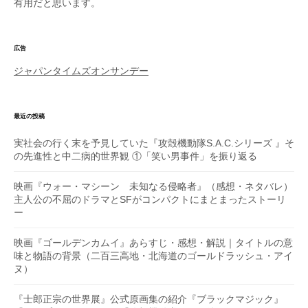
有用だと思います。
広告
ジャパンタイムズオンサンデー
最近の投稿
実社会の行く末を予見していた『攻殻機動隊S.A.C.シリーズ 』そ
の先進性と中二病的世界観 ①「笑い男事件」を振り返る
映画『ウォー・マシーン 未知なる侵略者』（感想・ネタバレ）
主人公の不屈のドラマとSFがコンパクトにまとまったストーリ
ー
映画『ゴールデンカムイ』あらすじ・感想・解説｜タイトルの意
味と物語の背景（二百三高地・北海道のゴールドラッシュ・アイ
ヌ）
『士郎正宗の世界展』公式原画集の紹介『ブラックマジック』