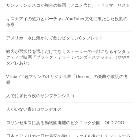
サンフランシスコが舞台の映画（アニメ含む）・ドラマ リスト
キズナアイの魅力とバーチャルYouTuber文化に果たした役割の
考察
アメリカ 水に溶かして飲むビタミンCタブレット
観客が選択肢を選ぶだけでなくストーリーの一部になるインタラ
クティブ映画『ブラック・ミラー：バンダースナッチ』（ややネ
タバレあり）
VTuber宝鐘マリンのオリジナル曲「Unison」の楽曲や歌詞の考
察
人でにぎわう夜のサンフランシスコ
人がいない夜のロサンゼルス
ロサンゼルスにある動物園廃墟のピクニック公園 OLD ZOO
日本とアメリカの日付表記の違い ファイル名にしてソートする