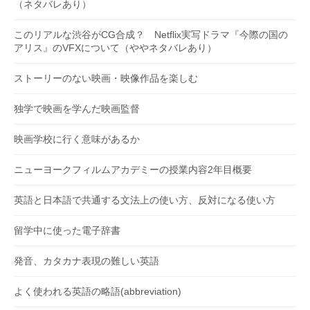
（ネタバレあり）
このリアルな渋谷がCG合成？ Netflix実写ドラマ『今際の国の
アリス』のVFXについて（ややネタバレあり）
ストーリーのない映画・映像作品を楽しむ
独学で映画を学んだ映画監督
映画学校に行く意味があるか
ニューヨークフィルムアカデミーの授業内容2年目概要
英語と日本語で共通する文法上の使い方、反対になる使い方
留学中に使った電子辞書
発音、カタカナ表現の難しい英語
よく使われる英語の略語(abbreviation)