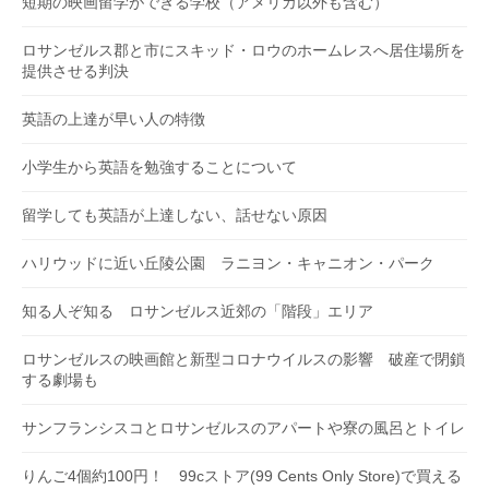
短期の映画留学ができる学校（アメリカ以外も含む）
ロサンゼルス郡と市にスキッド・ロウのホームレスへ居住場所を
提供させる判決
英語の上達が早い人の特徴
小学生から英語を勉強することについて
留学しても英語が上達しない、話せない原因
ハリウッドに近い丘陵公園 ラニヨン・キャニオン・パーク
知る人ぞ知る ロサンゼルス近郊の「階段」エリア
ロサンゼルスの映画館と新型コロナウイルスの影響 破産で閉鎖
する劇場も
サンフランシスコとロサンゼルスのアパートや寮の風呂とトイレ
りんご4個約100円！ 99cストア(99 Cents Only Store)で買える