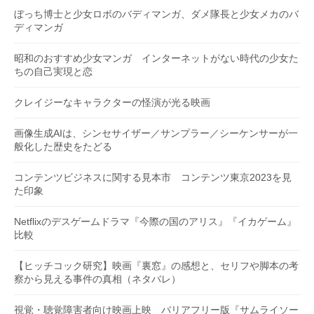
ぼっち博士と少女ロボのバディマンガ、ダメ隊長と少女メカのバ
ディマンガ
昭和のおすすめ少女マンガ インターネットがない時代の少女た
ちの自己実現と恋
クレイジーなキャラクターの怪演が光る映画
画像生成AIは、シンセサイザー／サンプラー／シーケンサーが一
般化した歴史をたどる
コンテンツビジネスに関する見本市 コンテンツ東京2023を見
た印象
Netflixのデスゲームドラマ『今際の国のアリス』『イカゲーム』
比較
【ヒッチコック研究】映画『裏窓』の感想と、セリフや脚本の考
察から見える事件の真相（ネタバレ）
視覚・聴覚障害者向け映画上映 バリアフリー版『サムライソー