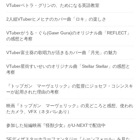
VTuberペトラ・グリンの、ためになる英語教室
2人組VTuberヒメヒナのカバー曲「ロキ」の楽しさ
VTuberがうる・ぐら(Gawr Gura)のオリジナル曲「REFLECT」
の感想と考察
VTuber富士葵の歌唱力が活きるカバー曲「月光」の魅力
VTuber星街すいせいのオリジナル曲「Stellar Stellar」の感想と
考察
『トップガン マーヴェリック』の監督にジョセフ・コシンスキ
ーが起用された理由の考察
映画『トップガン マーヴェリック』の見どころと感想、使われ
たカメラ、VFX（ネタバレあり）
参加した短編映画『怪獣少女』がU-NEXTで配信中
SFディザスターホラーファンタジー『ムーンフォール』を見た