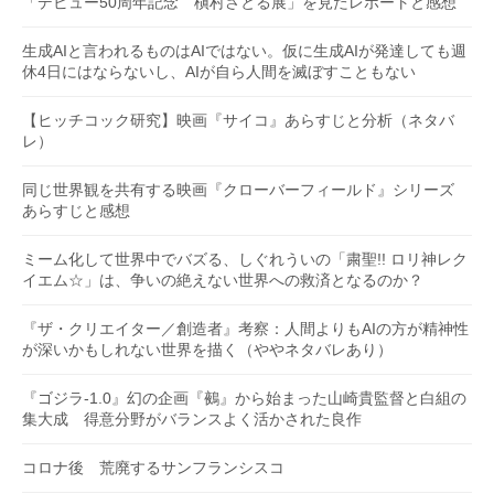
「デビュー50周年記念 槇村さとる展」を見たレポートと感想
生成AIと言われるものはAIではない。仮に生成AIが発達しても週
休4日にはならないし、AIが自ら人間を滅ぼすこともない
【ヒッチコック研究】映画『サイコ』あらすじと分析（ネタバ
レ）
同じ世界観を共有する映画『クローバーフィールド』シリーズ
あらすじと感想
ミーム化して世界中でバズる、しぐれういの「粛聖!! ロリ神レク
イエム☆」は、争いの絶えない世界への救済となるのか？
『ザ・クリエイター／創造者』考察：人間よりもAIの方が精神性
が深いかもしれない世界を描く（ややネタバレあり）
『ゴジラ-1.0』幻の企画『鵺』から始まった山崎貴監督と白組の
集大成 得意分野がバランスよく活かされた良作
コロナ後 荒廃するサンフランシスコ