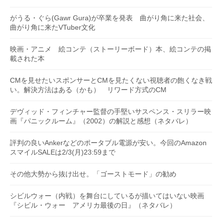
がうる・ぐら(Gawr Gura)が卒業を発表 曲がり角に来た社会、
曲がり角に来たVTuber文化
映画・アニメ 絵コンテ（ストーリーボード）本、絵コンテの掲
載された本
CMを見せたいスポンサーとCMを見たくない視聴者の飽くなき戦
い。解決方法はある（かも） リワード方式のCM
デヴィッド・フィンチャー監督の手堅いサスペンス・スリラー映
画『パニックルーム』（2002）の解説と感想（ネタバレ）
評判の良いAnkerなどのポータブル電源が安い。今回のAmazon
スマイルSALEは2/3(月)23:59まで
その他大勢から抜け出せ。「ゴーストモード」の勧め
シビルウォー（内戦）を舞台にしているが描いてはいない映画
『シビル・ウォー アメリカ最後の日』（ネタバレ）