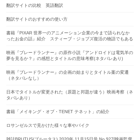
翻訳サイトの比較 英語翻訳
翻訳サイトのおすすめの使い方
書籍『PIXAR 世界一のアニメーション企業の今まで語られなか
ったお金の話』紹介 スティーブ・ジョブズ復活の物語でもある
映画『ブレードランナー』の原作小説『アンドロイドは電気羊の
夢を見るか？』の感想とタイトルの意味考察(ネタバレあり)
映画『ブレードランナー』の企画の始まりとタイトル案の変遷
（ネタバレなし）
日本でタイトルが変更された（原題と邦題が違う）映画考察（ネ
タバレあり）
書籍「メイキング・オブ・TENET テネット」の紹介
ロサンゼルスで見かけた様々な車やバイク
雑誌BRUTUS(ブルータス) 2020年 11月15日号 No.927[映画監督