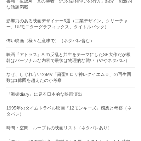
書籍「生成AI 真の勝者 5つの覇権争いの行方」紹介 刺激的
な話題満載
影響力のある映画デザイナー6選（工業デザイン、クリーチャ
ー、UI/モニターグラフィックス、タイトルバック）
怖い映画（様々な意味で）（ネタバレ含む）
映画『アトラス』AIの反乱と共生をテーマにしたSF大作だが根
幹はパーソナルな内容で最後は物理的な戦い（ややネタバレ）
なぜ、しぐれういのMV「粛聖!! ロリ神レクイエム☆」の再生回
数は1億回を超えたのか考察
『海街diary』に見る日本的な映画演出
1995年のタイムトラベル映画『12モンキーズ』感想と考察（ネ
タバレ）
時間・空間 ループもの映画リスト（ネタバレあり）