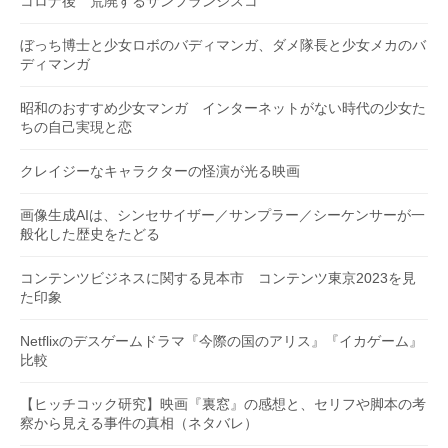
コロナ後 荒廃するサンフランシスコ
ぼっち博士と少女ロボのバディマンガ、ダメ隊長と少女メカのバ
ディマンガ
昭和のおすすめ少女マンガ インターネットがない時代の少女た
ちの自己実現と恋
クレイジーなキャラクターの怪演が光る映画
画像生成AIは、シンセサイザー／サンプラー／シーケンサーが一
般化した歴史をたどる
コンテンツビジネスに関する見本市 コンテンツ東京2023を見
た印象
Netflixのデスゲームドラマ『今際の国のアリス』『イカゲーム』
比較
【ヒッチコック研究】映画『裏窓』の感想と、セリフや脚本の考
察から見える事件の真相（ネタバレ）