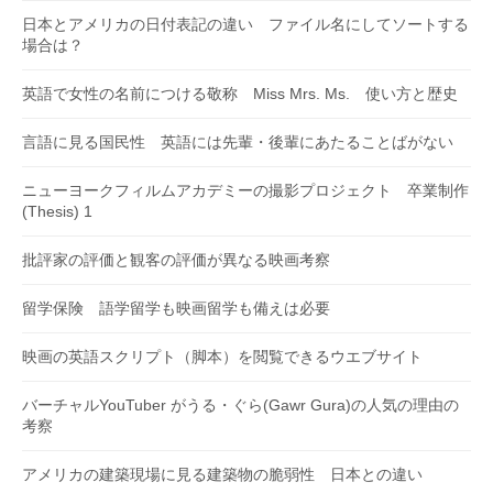
日本とアメリカの日付表記の違い ファイル名にしてソートする
場合は？
英語で女性の名前につける敬称 Miss Mrs. Ms. 使い方と歴史
言語に見る国民性 英語には先輩・後輩にあたることばがない
ニューヨークフィルムアカデミーの撮影プロジェクト 卒業制作
(Thesis) 1
批評家の評価と観客の評価が異なる映画考察
留学保険 語学留学も映画留学も備えは必要
映画の英語スクリプト（脚本）を閲覧できるウエブサイト
バーチャルYouTuber がうる・ぐら(Gawr Gura)の人気の理由の
考察
アメリカの建築現場に見る建築物の脆弱性 日本との違い