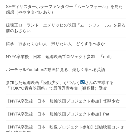
SFディザスターホラーファンタジー『ムーンフォール』を見た
感想（ややネタバレあり）
破壊王ローランド・エメリッヒの映画『ムーンフォール』を見る
前のおさらい
留学 行きたくない人 帰りたい人 どうするべきか
NYFA卒業後 日本 短編映画プロジェクト参加 「null」
バーチャルYoutuberの動画に見る、楽しく学べる英語
参加した短編映画「怪獣少女」がつんく
さんの主導する
「TOKYO青春映画祭」で最優秀青春賞（観客賞）受賞
【NYFA卒業後 日本 短編映画プロジェクト参加】怪獣少女
【NYFA卒業後 日本 短編映画プロジェクト参加】Pet
【NYFA卒業後 日本 映像プロジェクト参加】短編映画コンセ