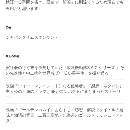
検証する手間を省き、最速で「解答」に到達できるため現在でも
有用だと思います。
広告
ジャパンタイムズオンサンデー
最近の投稿
実社会の行く末を予見していた『攻殻機動隊S.A.C.シリーズ 』そ
の先進性と中二病的世界観 ①「笑い男事件」を振り返る
映画『ウォー・マシーン 未知なる侵略者』（感想・ネタバレ）
主人公の不屈のドラマとSFがコンパクトにまとまったストーリ
ー
映画『ゴールデンカムイ』あらすじ・感想・解説｜タイトルの意
味と物語の背景（二百三高地・北海道のゴールドラッシュ・アイ
ヌ）