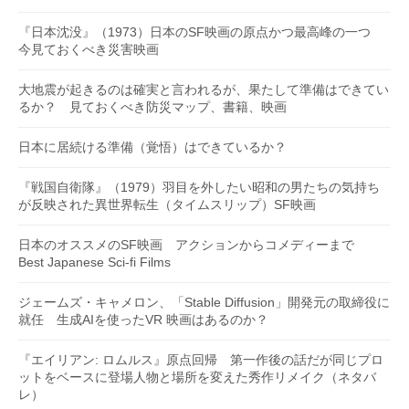
『日本沈没』（1973）日本のSF映画の原点かつ最高峰の一つ
今見ておくべき災害映画
大地震が起きるのは確実と言われるが、果たして準備はできてい
るか？ 見ておくべき防災マップ、書籍、映画
日本に居続ける準備（覚悟）はできているか？
『戦国自衛隊』（1979）羽目を外したい昭和の男たちの気持ち
が反映された異世界転生（タイムスリップ）SF映画
日本のオススメのSF映画 アクションからコメディーまで
Best Japanese Sci-fi Films
ジェームズ・キャメロン、「Stable Diffusion」開発元の取締役に
就任 生成AIを使ったVR 映画はあるのか？
『エイリアン: ロムルス』原点回帰 第一作後の話だが同じプロ
ットをベースに登場人物と場所を変えた秀作リメイク（ネタバ
レ）