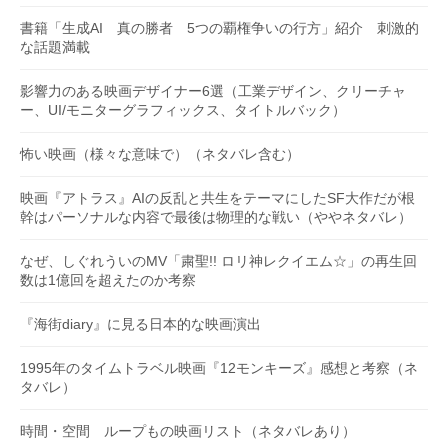
書籍「生成AI 真の勝者 5つの覇権争いの行方」紹介 刺激的
な話題満載
影響力のある映画デザイナー6選（工業デザイン、クリーチャ
ー、UI/モニターグラフィックス、タイトルバック）
怖い映画（様々な意味で）（ネタバレ含む）
映画『アトラス』AIの反乱と共生をテーマにしたSF大作だが根
幹はパーソナルな内容で最後は物理的な戦い（ややネタバレ）
なぜ、しぐれういのMV「粛聖!! ロリ神レクイエム☆」の再生回
数は1億回を超えたのか考察
『海街diary』に見る日本的な映画演出
1995年のタイムトラベル映画『12モンキーズ』感想と考察（ネ
タバレ）
時間・空間 ループもの映画リスト（ネタバレあり）