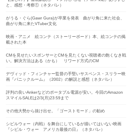
と、感想・考察①（ネタバレ）
がうる・ぐら(Gawr Gura)が卒業を発表 曲がり角に来た社会、
曲がり角に来たVTuber文化
映画・アニメ 絵コンテ（ストーリーボード）本、絵コンテの掲
載された本
CMを見せたいスポンサーとCMを見たくない視聴者の飽くなき戦
い。解決方法はある（かも） リワード方式のCM
デヴィッド・フィンチャー監督の手堅いサスペンス・スリラー映
画『パニックルーム』（2002）の解説と感想（ネタバレ）
評判の良いAnkerなどのポータブル電源が安い。今回のAmazon
スマイルSALEは2/3(月)23:59まで
その他大勢から抜け出せ。「ゴーストモード」の勧め
シビルウォー（内戦）を舞台にしているが描いてはいない映画
『シビル・ウォー アメリカ最後の日』（ネタバレ）