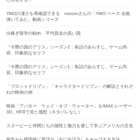
YMOの凄さを再確認できる menonさんの「YMO ベース 全曲
弾いてみた」動画シリーズ
出稼ぎ留学の勧め 平均賃金の高い国
『今際の国のアリス』シーズン2：各話のあらすじ、ゲーム内
容、印象的なセリフ
『今際の国のアリス』シーズン1：各話のあらすじ、ゲーム内
容、印象的なセリフ
「プロットドリブン」「キャラクタードリブン」の解説とそれぞ
れの映画の例
映画「アバター ウェイ・オブ・ウォーター」をIMAX レーザー
3D、HFRで見た感想（ネタバレなし）
スヌーピーと仲間たちの個性と魅力を通して学ぶアメリカの文化
留学から帰国後に英語力（主に会話力）をキープする方法