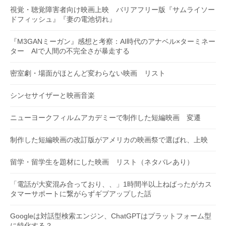
視覚・聴覚障害者向け映画上映 バリアフリー版『サムライソー
ドフィッシュ』『妻の電池切れ』
『M3GANミーガン』感想と考察：AI時代のアナベル×ターミネー
ター AIで人間の不完全さが暴走する
密室劇・場面がほとんど変わらない映画 リスト
シンセサイザーと映画音楽
ニューヨークフィルムアカデミーで制作した短編映画 変遷
制作した短編映画の改訂版がアメリカの映画祭で選ばれ、上映
留学・留学生を題材にした映画 リスト（ネタバレあり）
「電話が大変混み合っており、、」1時間半以上ねばったがカス
タマーサポートに繋がらずギブアップした話
Googleは対話型検索エンジン、ChatGPTはプラットフォーム型
に特化する？