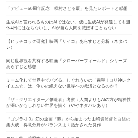
「デビュー50周年記念 槇村さとる展」を見たレポートと感想
生成AIと言われるものはAIではない。仮に生成AIが発達しても週
休4日にはならないし、AIが自ら人間を滅ぼすこともない
【ヒッチコック研究】映画『サイコ』あらすじと分析（ネタバ
レ）
同じ世界観を共有する映画『クローバーフィールド』シリーズ
あらすじと感想
ミーム化して世界中でバズる、しぐれういの「粛聖!! ロリ神レク
イエム☆」は、争いの絶えない世界への救済となるのか？
『ザ・クリエイター／創造者』考察：人間よりもAIの方が精神性
が深いかもしれない世界を描く（ややネタバレあり）
『ゴジラ-1.0』幻の企画『鵺』から始まった山崎貴監督と白組の
集大成 得意分野がバランスよく活かされた良作