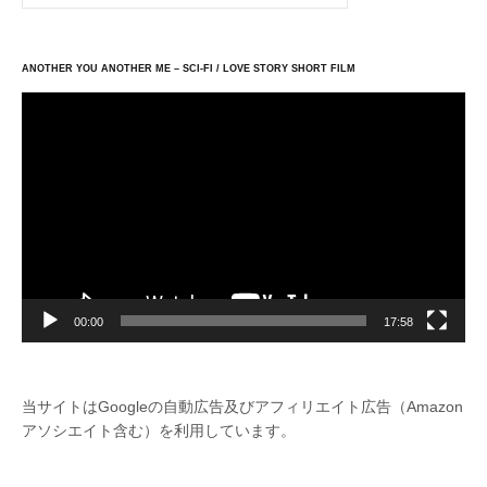
ン
ANOTHER YOU ANOTHER ME – SCI-FI / LOVE STORY SHORT FILM
動
画
プ
レ
ー
ヤ
ー
00:00
17:58
当サイトはGoogleの自動広告及びアフィリエイト広告（Amazon
アソシエイト含む）を利用しています。