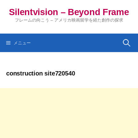
コ
Silentvision – Beyond Frame
ン
テ
フレームの向こう – アメリカ映画留学を経た創作の探求
ン
ツ
へ
検
メニュー
ス
キ
索:
ッ
construction site720540
プ