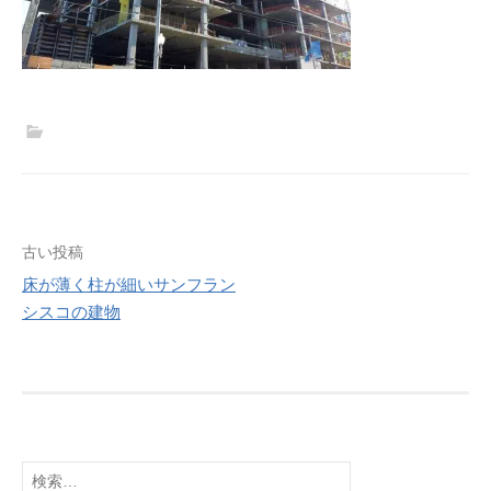
投
古い投稿
稿
床が薄く柱が細いサンフラン
シスコの建物
ナ
ビ
ゲ
ー
シ
ョ
検
索: