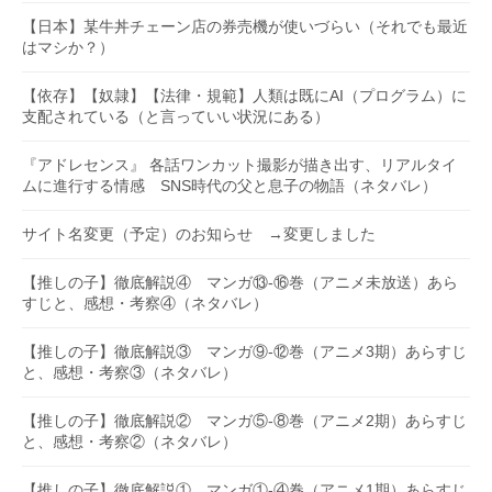
【日本】某牛丼チェーン店の券売機が使いづらい（それでも最近
はマシか？）
【依存】【奴隷】【法律・規範】人類は既にAI（プログラム）に
支配されている（と言っていい状況にある）
『アドレセンス』 各話ワンカット撮影が描き出す、リアルタイ
ムに進行する情感 SNS時代の父と息子の物語（ネタバレ）
サイト名変更（予定）のお知らせ →変更しました
【推しの子】徹底解説④ マンガ⑬-⑯巻（アニメ未放送）あら
すじと、感想・考察④（ネタバレ）
【推しの子】徹底解説③ マンガ⑨-⑫巻（アニメ3期）あらすじ
と、感想・考察③（ネタバレ）
【推しの子】徹底解説② マンガ⑤-⑧巻（アニメ2期）あらすじ
と、感想・考察②（ネタバレ）
【推しの子】徹底解説① マンガ①-④巻（アニメ1期）あらすじ