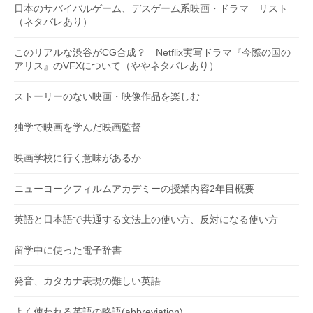
日本のサバイバルゲーム、デスゲーム系映画・ドラマ リスト
（ネタバレあり）
このリアルな渋谷がCG合成？ Netflix実写ドラマ『今際の国の
アリス』のVFXについて（ややネタバレあり）
ストーリーのない映画・映像作品を楽しむ
独学で映画を学んだ映画監督
映画学校に行く意味があるか
ニューヨークフィルムアカデミーの授業内容2年目概要
英語と日本語で共通する文法上の使い方、反対になる使い方
留学中に使った電子辞書
発音、カタカナ表現の難しい英語
よく使われる英語の略語(abbreviation)