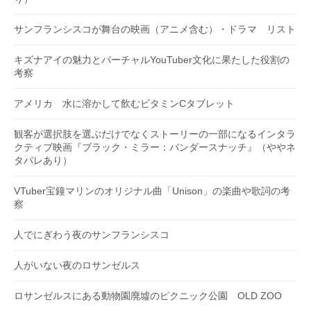
サンフランシスコが舞台の映画（アニメ含む）・ドラマ リスト
キズナアイの魅力とバーチャルYouTuber文化に果たした役割の
考察
アメリカ 水に溶かして飲むビタミンCタブレット
観客が選択肢を選ぶだけでなくストーリーの一部になるインタラ
クティブ映画『ブラック・ミラー：バンダースナッチ』（ややネ
タバレあり）
VTuber宝鐘マリンのオリジナル曲「Unison」の楽曲や歌詞の考
察
人でにぎわう夜のサンフランシスコ
人がいない夜のロサンゼルス
ロサンゼルスにある動物園廃墟のピクニック公園 OLD ZOO