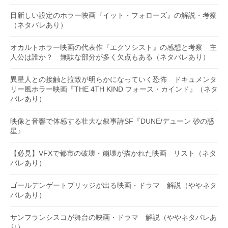
目新しい設定のホラー映画『イット・フォローズ』の解説・考察
（ネタバレあり）
オカルトホラー映画の代表作『エクソシスト』の感想と考察 主
人公は誰か？ 無駄な部分が多く欠点もある（ネタバレあり）
異星人との接触と拉致が明らかになっていく恐怖 ドキュメンタ
リー風ホラー映画『THE 4TH KIND フォース・カインド』（ネタ
バレあり）
映像と音響で体感する壮大な叙事詩SF『DUNE/デューン 砂の惑
星』
【必見】VFXで都市の破壊・崩壊が描かれた映画 リスト（ネタ
バレあり）
ゴールデンゲートブリッジが出る映画・ドラマ 解説（ややネタ
バレあり）
サンフランシスコが舞台の映画・ドラマ 解説（ややネタバレあ
り）