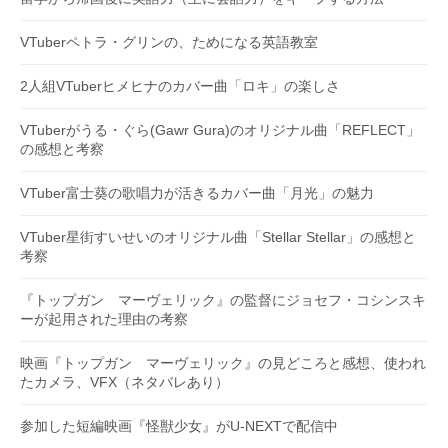
VTuberペトラ・グリンの、ためになる英語教室
2人組VTuberヒメヒナのカバー曲「ロキ」の楽しさ
VTuberがうる・ぐら(Gawr Gura)のオリジナル曲「REFLECT」
の感想と考察
VTuber富士葵の歌唱力が活きるカバー曲「月光」の魅力
VTuber星街すいせいのオリジナル曲「Stellar Stellar」の感想と
考察
『トップガン マーヴェリック』の監督にジョセフ・コシンスキ
ーが起用された理由の考察
映画『トップガン マーヴェリック』の見どころと感想、使われ
たカメラ、VFX（ネタバレあり）
参加した短編映画『怪獣少女』がU-NEXTで配信中