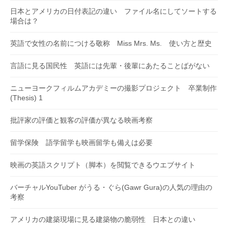
日本とアメリカの日付表記の違い ファイル名にしてソートする
場合は？
英語で女性の名前につける敬称 Miss Mrs. Ms. 使い方と歴史
言語に見る国民性 英語には先輩・後輩にあたることばがない
ニューヨークフィルムアカデミーの撮影プロジェクト 卒業制作
(Thesis) 1
批評家の評価と観客の評価が異なる映画考察
留学保険 語学留学も映画留学も備えは必要
映画の英語スクリプト（脚本）を閲覧できるウエブサイト
バーチャルYouTuber がうる・ぐら(Gawr Gura)の人気の理由の
考察
アメリカの建築現場に見る建築物の脆弱性 日本との違い