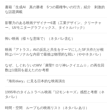
書籍「生成AI 真の勝者 5つの覇権争いの行方」紹介 刺激的
な話題満載
影響力のある映画デザイナー6選（工業デザイン、クリーチャ
ー、UI/モニターグラフィックス、タイトルバック）
怖い映画（様々な意味で）（ネタバレ含む）
映画『アトラス』AIの反乱と共生をテーマにしたSF大作だが根
幹はパーソナルな内容で最後は物理的な戦い（ややネタバレ）
なぜ、しぐれういのMV「粛聖!! ロリ神レクイエム☆」の再生回
数は1億回を超えたのか考察
『海街diary』に見る日本的な映画演出
1995年のタイムトラベル映画『12モンキーズ』感想と考察（ネ
タバレ）
時間・空間 ループもの映画リスト（ネタバレあり）