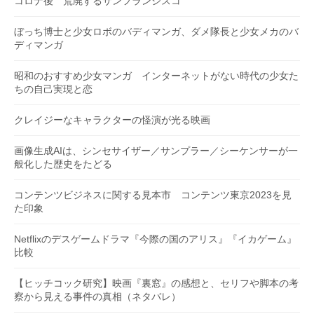
コロナ後 荒廃するサンフランシスコ
ぼっち博士と少女ロボのバディマンガ、ダメ隊長と少女メカのバ
ディマンガ
昭和のおすすめ少女マンガ インターネットがない時代の少女た
ちの自己実現と恋
クレイジーなキャラクターの怪演が光る映画
画像生成AIは、シンセサイザー／サンプラー／シーケンサーが一
般化した歴史をたどる
コンテンツビジネスに関する見本市 コンテンツ東京2023を見
た印象
Netflixのデスゲームドラマ『今際の国のアリス』『イカゲーム』
比較
【ヒッチコック研究】映画『裏窓』の感想と、セリフや脚本の考
察から見える事件の真相（ネタバレ）