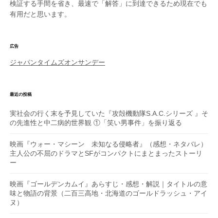
検証する手間を省き、最速で「解答」に到達できるため現在でも
有用だと思います。
広告
ジャパンタイムズオンサンデー
最近の投稿
実社会の行く末を予見していた『攻殻機動隊S.A.C.シリーズ 』そ
の先進性と中二病的世界観 ①「笑い男事件」を振り返る
映画『ウォー・マシーン 未知なる侵略者』（感想・ネタバレ）
主人公の不屈のドラマとSFがコンパクトにまとまったストーリ
ー
映画『ゴールデンカムイ』あらすじ・感想・解説｜タイトルの意
味と物語の背景（二百三高地・北海道のゴールドラッシュ・アイ
ヌ）