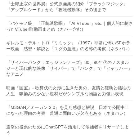
『士郎正宗の世界展』公式原画集の紹介『ブラックマジック』
『アップルシード』から『攻殻機動隊』その後まで
「バケモノ級」「正統派歌唱」「AI VTuber」etc.｜個人的に刺さ
ったVTuber歌動画まとめ（カバー含む）
ギレルモ・デル・トロ『ミミック』（1997）非常に怖いSFホラ
ー映画 感想・解説と「ユダの血統」の名称の考察（ネタバレ）
『サイバーパンク：エッジランナーズ』80、90年代のノスタル
ジーと現代的な映像「サイバー」で「パンク」で「ヒャッハー」
なアニメ
映画『国宝』- 歌舞伎の女形に生きた男の、友情と確執と犠牲の
人生 馴染みの少ない題材だがシンプルな物語と力強い表現
『M3GAN／ミーガン 2.0』を見た感想と解説 日本で公開中止
になった理由の考察 普通に面白いが欠点もある（ネタバレ）
選挙の投票のためにChatGPTを活用して候補者をリサーチしよ
う