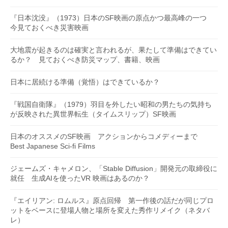
『日本沈没』（1973）日本のSF映画の原点かつ最高峰の一つ
今見ておくべき災害映画
大地震が起きるのは確実と言われるが、果たして準備はできてい
るか？ 見ておくべき防災マップ、書籍、映画
日本に居続ける準備（覚悟）はできているか？
『戦国自衛隊』（1979）羽目を外したい昭和の男たちの気持ち
が反映された異世界転生（タイムスリップ）SF映画
日本のオススメのSF映画 アクションからコメディーまで
Best Japanese Sci-fi Films
ジェームズ・キャメロン、「Stable Diffusion」開発元の取締役に
就任 生成AIを使ったVR 映画はあるのか？
『エイリアン: ロムルス』原点回帰 第一作後の話だが同じプロ
ットをベースに登場人物と場所を変えた秀作リメイク（ネタバ
レ）