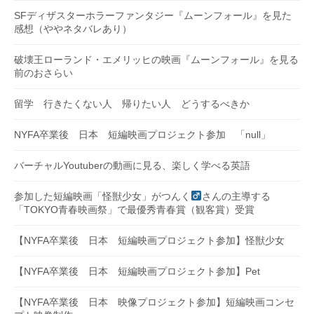
SFディザスターホラーファンタジー『ムーンフォール』を見た
感想（ややネタバレあり）
破壊王ローランド・エメリッヒの映画『ムーンフォール』を見る
前のおさらい
留学 行きたくない人 帰りたい人 どうするべきか
NYFA卒業後 日本 短編映画プロジェクト参加 「null」
バーチャルYoutuberの動画に見る、楽しく学べる英語
参加した短編映画「怪獣少女」がつんく
さんの主導する
「TOKYO青春映画祭」で最優秀青春賞（観客賞）受賞
【NYFA卒業後 日本 短編映画プロジェクト参加】怪獣少女
【NYFA卒業後 日本 短編映画プロジェクト参加】Pet
【NYFA卒業後 日本 映像プロジェクト参加】短編映画コンセ