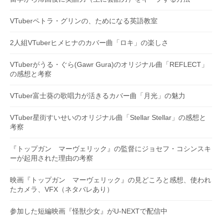
VTuberペトラ・グリンの、ためになる英語教室
2人組VTuberヒメヒナのカバー曲「ロキ」の楽しさ
VTuberがうる・ぐら(Gawr Gura)のオリジナル曲「REFLECT」
の感想と考察
VTuber富士葵の歌唱力が活きるカバー曲「月光」の魅力
VTuber星街すいせいのオリジナル曲「Stellar Stellar」の感想と
考察
『トップガン マーヴェリック』の監督にジョセフ・コシンスキ
ーが起用された理由の考察
映画『トップガン マーヴェリック』の見どころと感想、使われ
たカメラ、VFX（ネタバレあり）
参加した短編映画『怪獣少女』がU-NEXTで配信中