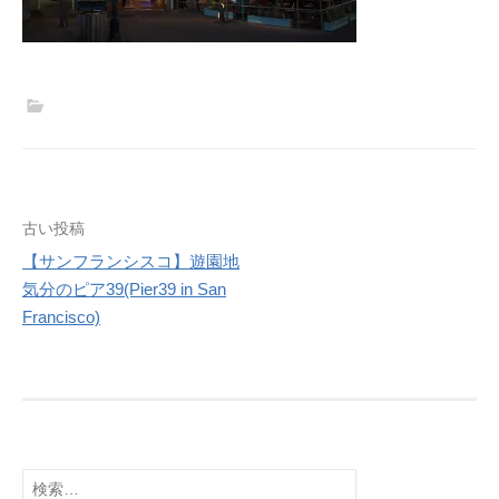
投
古い投稿
稿
【サンフランシスコ】遊園地
気分のピア39(Pier39 in San
ナ
Francisco)
ビ
ゲ
ー
シ
ョ
検
ン
索: