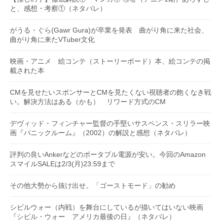
と、感想・考察①（ネタバレ）
がうる・ぐら(Gawr Gura)が卒業を発表 曲がり角に来た社会、
曲がり角に来たVTuber文化
映画・アニメ 絵コンテ（ストーリーボード）本、絵コンテの掲
載された本
CMを見せたいスポンサーとCMを見たくない視聴者の飽くなき戦
い。解決方法はある（かも） リワード方式のCM
デヴィッド・フィンチャー監督の手堅いサスペンス・スリラー映
画『パニックルーム』（2002）の解説と感想（ネタバレ）
評判の良いAnkerなどのポータブル電源が安い。今回のAmazon
スマイルSALEは2/3(月)23:59まで
その他大勢から抜け出せ。「ゴーストモード」の勧め
シビルウォー（内戦）を舞台にしているが描いてはいない映画
『シビル・ウォー アメリカ最後の日』（ネタバレ）