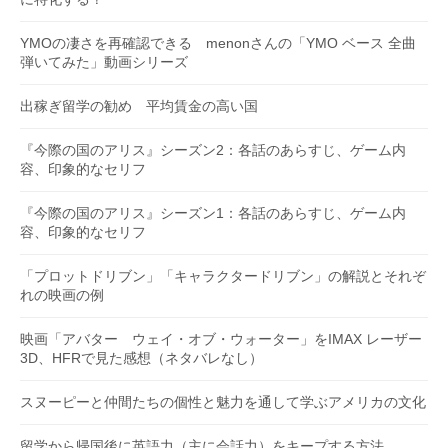
YMOの凄さを再確認できる menonさんの「YMO ベース 全曲
弾いてみた」動画シリーズ
出稼ぎ留学の勧め 平均賃金の高い国
『今際の国のアリス』シーズン2：各話のあらすじ、ゲーム内
容、印象的なセリフ
『今際の国のアリス』シーズン1：各話のあらすじ、ゲーム内
容、印象的なセリフ
「プロットドリブン」「キャラクタードリブン」の解説とそれぞ
れの映画の例
映画「アバター ウェイ・オブ・ウォーター」をIMAX レーザー
3D、HFRで見た感想（ネタバレなし）
スヌーピーと仲間たちの個性と魅力を通して学ぶアメリカの文化
留学から帰国後に英語力（主に会話力）をキープする方法