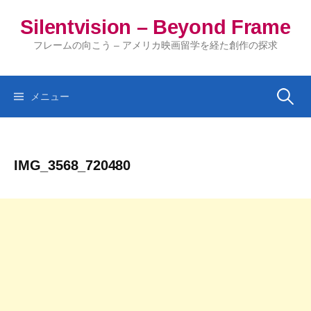
コ
Silentvision – Beyond Frame
ン
テ
フレームの向こう – アメリカ映画留学を経た創作の探求
ン
ツ
へ
検
メニュー
ス
キ
索:
ッ
IMG_3568_720480
プ