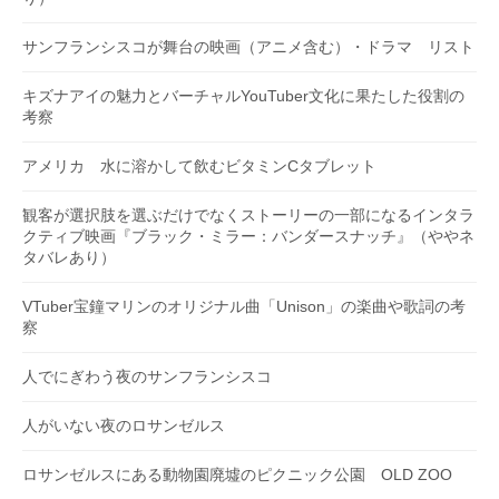
サンフランシスコが舞台の映画（アニメ含む）・ドラマ リスト
キズナアイの魅力とバーチャルYouTuber文化に果たした役割の
考察
アメリカ 水に溶かして飲むビタミンCタブレット
観客が選択肢を選ぶだけでなくストーリーの一部になるインタラ
クティブ映画『ブラック・ミラー：バンダースナッチ』（ややネ
タバレあり）
VTuber宝鐘マリンのオリジナル曲「Unison」の楽曲や歌詞の考
察
人でにぎわう夜のサンフランシスコ
人がいない夜のロサンゼルス
ロサンゼルスにある動物園廃墟のピクニック公園 OLD ZOO