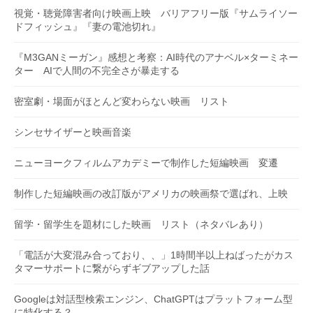
視覚・聴覚障害者向け映画上映 バリアフリー版『サムライソー
ドフィッシュ』『妻の電池切れ』
『M3GANミーガン』感想と考察：AI時代のアナベル×ターミネー
ター AIで人間の不完全さが暴走する
密室劇・場面がほとんど変わらない映画 リスト
シンセサイザーと映画音楽
ニューヨークフィルムアカデミーで制作した短編映画 変遷
制作した短編映画の改訂版がアメリカの映画祭で選ばれ、上映
留学・留学生を題材にした映画 リスト（ネタバレあり）
「電話が大変混み合っており、、」1時間半以上ねばったがカス
タマーサポートに繋がらずギブアップした話
Googleは対話型検索エンジン、ChatGPTはプラットフォーム型
に特化する？