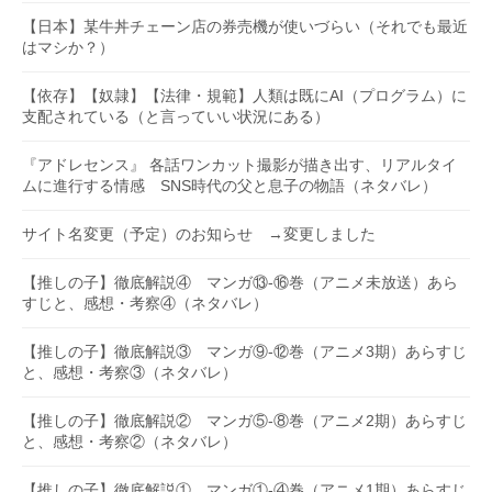
【日本】某牛丼チェーン店の券売機が使いづらい（それでも最近
はマシか？）
【依存】【奴隷】【法律・規範】人類は既にAI（プログラム）に
支配されている（と言っていい状況にある）
『アドレセンス』 各話ワンカット撮影が描き出す、リアルタイ
ムに進行する情感 SNS時代の父と息子の物語（ネタバレ）
サイト名変更（予定）のお知らせ →変更しました
【推しの子】徹底解説④ マンガ⑬-⑯巻（アニメ未放送）あら
すじと、感想・考察④（ネタバレ）
【推しの子】徹底解説③ マンガ⑨-⑫巻（アニメ3期）あらすじ
と、感想・考察③（ネタバレ）
【推しの子】徹底解説② マンガ⑤-⑧巻（アニメ2期）あらすじ
と、感想・考察②（ネタバレ）
【推しの子】徹底解説① マンガ①-④巻（アニメ1期）あらすじ