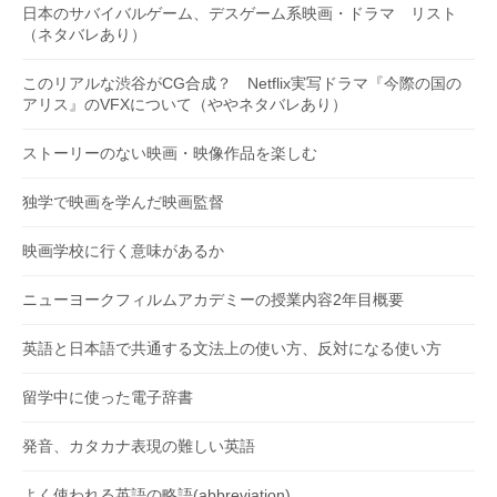
日本のサバイバルゲーム、デスゲーム系映画・ドラマ リスト
（ネタバレあり）
このリアルな渋谷がCG合成？ Netflix実写ドラマ『今際の国の
アリス』のVFXについて（ややネタバレあり）
ストーリーのない映画・映像作品を楽しむ
独学で映画を学んだ映画監督
映画学校に行く意味があるか
ニューヨークフィルムアカデミーの授業内容2年目概要
英語と日本語で共通する文法上の使い方、反対になる使い方
留学中に使った電子辞書
発音、カタカナ表現の難しい英語
よく使われる英語の略語(abbreviation)