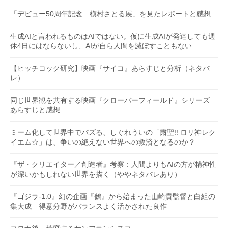
「デビュー50周年記念 槇村さとる展」を見たレポートと感想
生成AIと言われるものはAIではない。仮に生成AIが発達しても週
休4日にはならないし、AIが自ら人間を滅ぼすこともない
【ヒッチコック研究】映画『サイコ』あらすじと分析（ネタバ
レ）
同じ世界観を共有する映画『クローバーフィールド』シリーズ
あらすじと感想
ミーム化して世界中でバズる、しぐれういの「粛聖!! ロリ神レク
イエム☆」は、争いの絶えない世界への救済となるのか？
『ザ・クリエイター／創造者』考察：人間よりもAIの方が精神性
が深いかもしれない世界を描く（ややネタバレあり）
『ゴジラ-1.0』幻の企画『鵺』から始まった山崎貴監督と白組の
集大成 得意分野がバランスよく活かされた良作