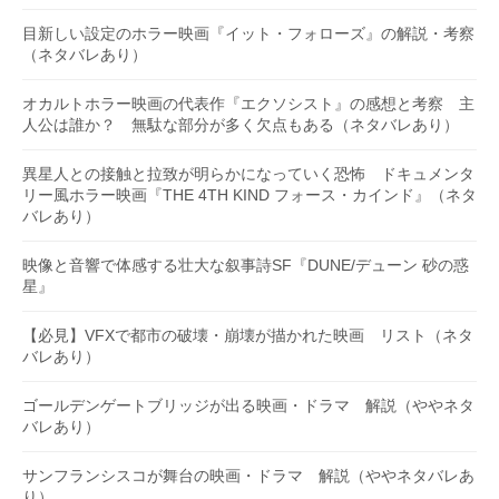
目新しい設定のホラー映画『イット・フォローズ』の解説・考察
（ネタバレあり）
オカルトホラー映画の代表作『エクソシスト』の感想と考察 主
人公は誰か？ 無駄な部分が多く欠点もある（ネタバレあり）
異星人との接触と拉致が明らかになっていく恐怖 ドキュメンタ
リー風ホラー映画『THE 4TH KIND フォース・カインド』（ネタ
バレあり）
映像と音響で体感する壮大な叙事詩SF『DUNE/デューン 砂の惑
星』
【必見】VFXで都市の破壊・崩壊が描かれた映画 リスト（ネタ
バレあり）
ゴールデンゲートブリッジが出る映画・ドラマ 解説（ややネタ
バレあり）
サンフランシスコが舞台の映画・ドラマ 解説（ややネタバレあ
り）