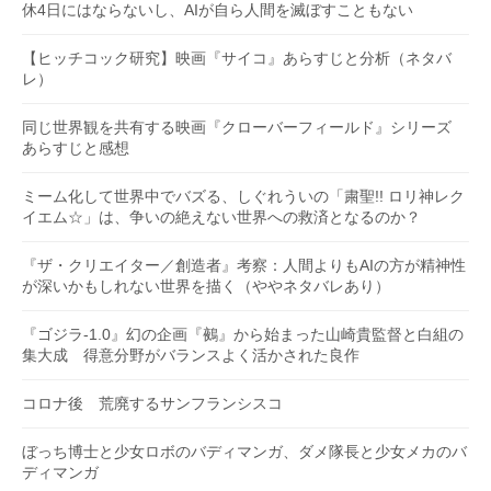
休4日にはならないし、AIが自ら人間を滅ぼすこともない
【ヒッチコック研究】映画『サイコ』あらすじと分析（ネタバ
レ）
同じ世界観を共有する映画『クローバーフィールド』シリーズ
あらすじと感想
ミーム化して世界中でバズる、しぐれういの「粛聖!! ロリ神レク
イエム☆」は、争いの絶えない世界への救済となるのか？
『ザ・クリエイター／創造者』考察：人間よりもAIの方が精神性
が深いかもしれない世界を描く（ややネタバレあり）
『ゴジラ-1.0』幻の企画『鵺』から始まった山崎貴監督と白組の
集大成 得意分野がバランスよく活かされた良作
コロナ後 荒廃するサンフランシスコ
ぼっち博士と少女ロボのバディマンガ、ダメ隊長と少女メカのバ
ディマンガ