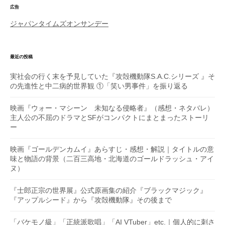
広告
ジャパンタイムズオンサンデー
最近の投稿
実社会の行く末を予見していた『攻殻機動隊S.A.C.シリーズ 』そ
の先進性と中二病的世界観 ①「笑い男事件」を振り返る
映画『ウォー・マシーン 未知なる侵略者』（感想・ネタバレ）
主人公の不屈のドラマとSFがコンパクトにまとまったストーリ
ー
映画『ゴールデンカムイ』あらすじ・感想・解説｜タイトルの意
味と物語の背景（二百三高地・北海道のゴールドラッシュ・アイ
ヌ）
『士郎正宗の世界展』公式原画集の紹介『ブラックマジック』
『アップルシード』から『攻殻機動隊』その後まで
「バケモノ級」「正統派歌唱」「AI VTuber」etc.｜個人的に刺さ