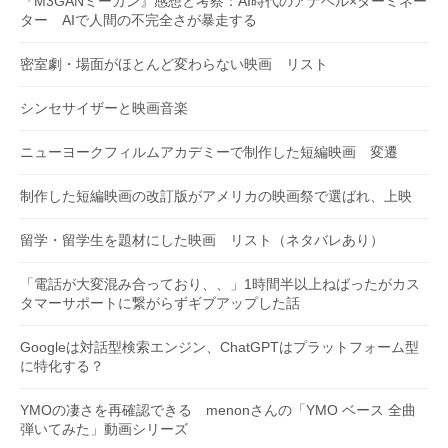
『M3GANミーガン』感想と考察：AI時代のアナベル×ターミネー
ター AIで人間の不完全さが暴走する
密室劇・場面がほとんど変わらない映画 リスト
シンセサイザーと映画音楽
ニューヨークフィルムアカデミーで制作した短編映画 変遷
制作した短編映画の改訂版がアメリカの映画祭で選ばれ、上映
留学・留学生を題材にした映画 リスト（ネタバレあり）
「電話が大変混み合っており、、」1時間半以上ねばったがカス
タマーサポートに繋がらずギブアップした話
Googleは対話型検索エンジン、ChatGPTはプラットフォーム型
に特化する？
YMOの凄さを再確認できる menonさんの「YMO ベース 全曲
弾いてみた」動画シリーズ