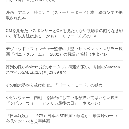
映画・アニメ 絵コンテ（ストーリーボード）本、絵コンテの掲
載された本
CMを見せたいスポンサーとCMを見たくない視聴者の飽くなき戦
い。解決方法はある（かも） リワード方式のCM
デヴィッド・フィンチャー監督の手堅いサスペンス・スリラー映
画『パニックルーム』（2002）の解説と感想（ネタバレ）
評判の良いAnkerなどのポータブル電源が安い。今回のAmazon
スマイルSALEは2/3(月)23:59まで
その他大勢から抜け出せ。「ゴーストモード」の勧め
シビルウォー（内戦）を舞台にしているが描いてはいない映画
『シビル・ウォー アメリカ最後の日』（ネタバレ）
『日本沈没』（1973）日本のSF映画の原点かつ最高峰の一つ
今見ておくべき災害映画