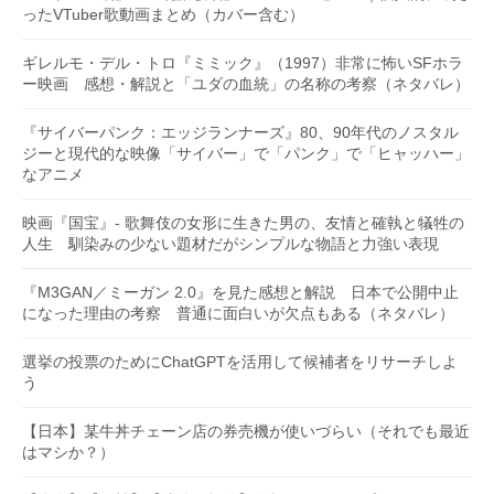
ったVTuber歌動画まとめ（カバー含む）
ギレルモ・デル・トロ『ミミック』（1997）非常に怖いSFホラ
ー映画 感想・解説と「ユダの血統」の名称の考察（ネタバレ）
『サイバーパンク：エッジランナーズ』80、90年代のノスタル
ジーと現代的な映像「サイバー」で「パンク」で「ヒャッハー」
なアニメ
映画『国宝』- 歌舞伎の女形に生きた男の、友情と確執と犠牲の
人生 馴染みの少ない題材だがシンプルな物語と力強い表現
『M3GAN／ミーガン 2.0』を見た感想と解説 日本で公開中止
になった理由の考察 普通に面白いが欠点もある（ネタバレ）
選挙の投票のためにChatGPTを活用して候補者をリサーチしよ
う
【日本】某牛丼チェーン店の券売機が使いづらい（それでも最近
はマシか？）