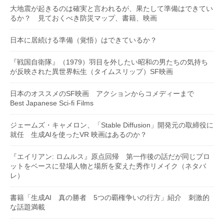
大地震が起きるのは確実と言われるが、果たして準備はできてい
るか？ 見ておくべき防災マップ、書籍、映画
日本に居続ける準備（覚悟）はできているか？
『戦国自衛隊』（1979）羽目を外したい昭和の男たちの気持ち
が反映された異世界転生（タイムスリップ）SF映画
日本のオススメのSF映画 アクションからコメディーまで
Best Japanese Sci-fi Films
ジェームズ・キャメロン、「Stable Diffusion」開発元の取締役に
就任 生成AIを使ったVR 映画はあるのか？
『エイリアン: ロムルス』原点回帰 第一作後の話だが同じプロ
ットをベースに登場人物と場所を変えた秀作リメイク（ネタバ
レ）
書籍「生成AI 真の勝者 5つの覇権争いの行方」紹介 刺激的
な話題満載