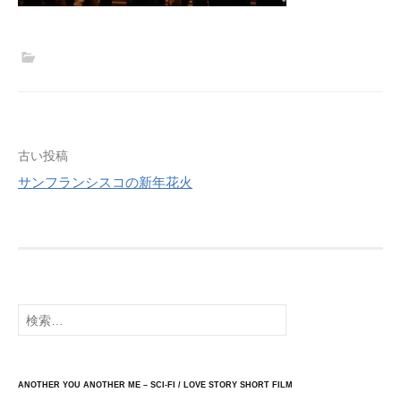
投
古い投稿
稿
サンフランシスコの新年花火
ナ
ビ
ゲ
ー
シ
検
索:
ョ
ン
ANOTHER YOU ANOTHER ME – SCI-FI / LOVE STORY SHORT FILM