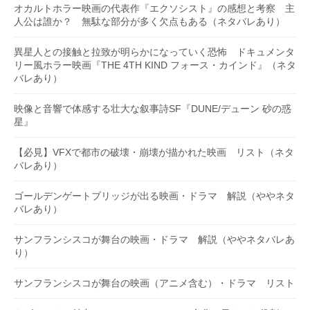
オカルトホラー映画の代表作『エクソシスト』の感想と考察 主
人公は誰か？ 無駄な部分が多く欠点もある（ネタバレあり）
異星人との接触と拉致が明らかになっていく恐怖 ドキュメンタ
リー風ホラー映画『THE 4TH KIND フォース・カインド』（ネタ
バレあり）
映像と音響で体感する壮大な叙事詩SF『DUNE/デューン 砂の惑
星』
【必見】VFXで都市の破壊・崩壊が描かれた映画 リスト（ネタ
バレあり）
ゴールデンゲートブリッジが出る映画・ドラマ 解説（ややネタ
バレあり）
サンフランシスコが舞台の映画・ドラマ 解説（ややネタバレあ
り）
サンフランシスコが舞台の映画（アニメ含む）・ドラマ リスト