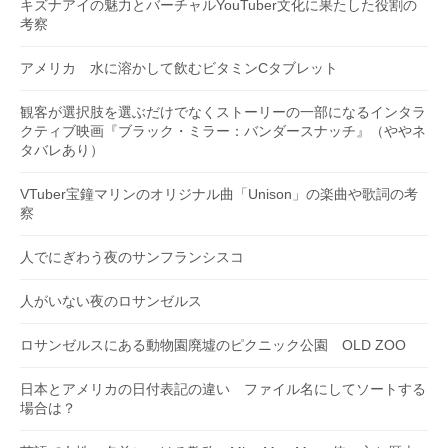
キズナアイの魅力とバーチャルYouTuber文化に果たした役割の
考察
アメリカ 水に溶かして飲むビタミンCタブレット
観客が選択肢を選ぶだけでなくストーリーの一部になるインタラ
クティブ映画『ブラック・ミラー：バンダースナッチ』（ややネ
タバレあり）
VTuber宝鐘マリンのオリジナル曲「Unison」の楽曲や歌詞の考
察
人でにぎわう夜のサンフランシスコ
人がいない夜のロサンゼルス
ロサンゼルスにある動物園廃墟のピクニック公園 OLD ZOO
日本とアメリカの日付表記の違い ファイル名にしてソートする
場合は？