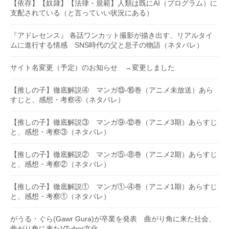
【依存】【奴隷】【法律・規範】人類は既にAI（プログラム）に
支配されている（と言っていい状況にある）
『アドレセンス』 各話ワンカット撮影が描き出す、リアルタイ
ムに進行する情感 SNS時代の父と息子の物語（ネタバレ）
サイト名変更（予定）のお知らせ →変更しました
【推しの子】徹底解説④ マンガ⑬-⑯巻（アニメ未放送）あら
すじと、感想・考察④（ネタバレ）
【推しの子】徹底解説③ マンガ⑨-⑫巻（アニメ3期）あらすじ
と、感想・考察③（ネタバレ）
【推しの子】徹底解説② マンガ⑤-⑧巻（アニメ2期）あらすじ
と、感想・考察②（ネタバレ）
【推しの子】徹底解説① マンガ①-④巻（アニメ1期）あらすじ
と、感想・考察①（ネタバレ）
がうる・ぐら(Gawr Gura)が卒業を発表 曲がり角に来た社会、
曲がり角に来たVTuber文化