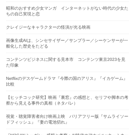
昭和のおすすめ少女マンガ インターネットがない時代の少女た
ちの自己実現と恋
クレイジーなキャラクターの怪演が光る映画
画像生成AIは、シンセサイザー／サンプラー／シーケンサーが一
般化した歴史をたどる
コンテンツビジネスに関する見本市 コンテンツ東京2023を見
た印象
Netflixのデスゲームドラマ『今際の国のアリス』『イカゲーム』
比較
【ヒッチコック研究】映画『裏窓』の感想と、セリフや脚本の考
察から見える事件の真相（ネタバレ）
視覚・聴覚障害者向け映画上映 バリアフリー版『サムライソー
ドフィッシュ』『妻の電池切れ』