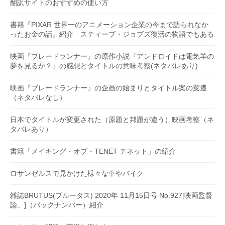
翻訳サイトのおすすめの使い方
書籍『PIXAR 世界一のアニメーション企業の今まで語られなか
ったお金の話』紹介 スティーブ・ジョブズ復活の物語でもある
映画『ブレードランナー』の原作小説『アンドロイドは電気羊の
夢を見るか？』の感想とタイトルの意味考察(ネタバレあり)
映画『ブレードランナー』の企画の始まりとタイトル案の変遷
（ネタバレなし）
日本でタイトルが変更された（原題と邦題が違う）映画考察（ネ
タバレあり）
書籍「メイキング・オブ・TENET テネット」の紹介
ロサンゼルスで見かけた様々な車やバイク
雑誌BRUTUS(ブルータス) 2020年 11月15日号 No.927[映画監督
論。]（バックナンバー）紹介