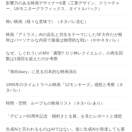
影響力のある映画デザイナー6選（工業デザイン、クリーチャ
ー、UI/モニターグラフィックス、タイトルバック）
怖い映画（様々な意味で）（ネタバレ含む）
映画『アトラス』AIの反乱と共生をテーマにしたSF大作だが根
幹はパーソナルな内容で最後は物理的な戦い（ややネタバレ）
なぜ、しぐれういのMV「粛聖!! ロリ神レクイエム☆」の再生回
数は1億回を超えたのか考察
『海街diary』に見る日本的な映画演出
1995年のタイムトラベル映画『12モンキーズ』感想と考察（ネ
タバレ）
時間・空間 ループもの映画リスト（ネタバレあり）
「デビュー50周年記念 槇村さとる展」を見たレポートと感想
生成AIと言われるものはAIではない。仮に生成AIが発達しても週