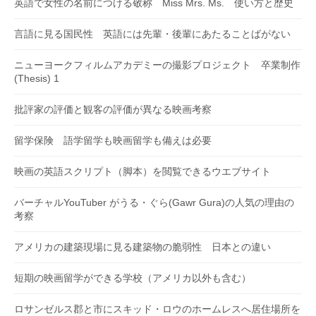
英語で女性の名前につける敬称 Miss Mrs. Ms. 使い方と歴史
言語に見る国民性 英語には先輩・後輩にあたることばがない
ニューヨークフィルムアカデミーの撮影プロジェクト 卒業制作
(Thesis) 1
批評家の評価と観客の評価が異なる映画考察
留学保険 語学留学も映画留学も備えは必要
映画の英語スクリプト（脚本）を閲覧できるウエブサイト
バーチャルYouTuber がうる・ぐら(Gawr Gura)の人気の理由の
考察
アメリカの建築現場に見る建築物の脆弱性 日本との違い
短期の映画留学ができる学校（アメリカ以外も含む）
ロサンゼルス郡と市にスキッド・ロウのホームレスへ居住場所を