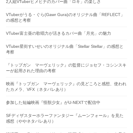
2人組VTuberヒメヒナのカバー曲「ロキ」の楽しさ
VTuberがうる・ぐら(Gawr Gura)のオリジナル曲「REFLECT」
の感想と考察
VTuber富士葵の歌唱力が活きるカバー曲「月光」の魅力
VTuber星街すいせいのオリジナル曲「Stellar Stellar」の感想と
考察
『トップガン マーヴェリック』の監督にジョセフ・コシンスキ
ーが起用された理由の考察
映画『トップガン マーヴェリック』の見どころと感想、使われ
たカメラ、VFX（ネタバレあり）
参加した短編映画『怪獣少女』がU-NEXTで配信中
SFディザスターホラーファンタジー『ムーンフォール』を見た
感想（ややネタバレあり）