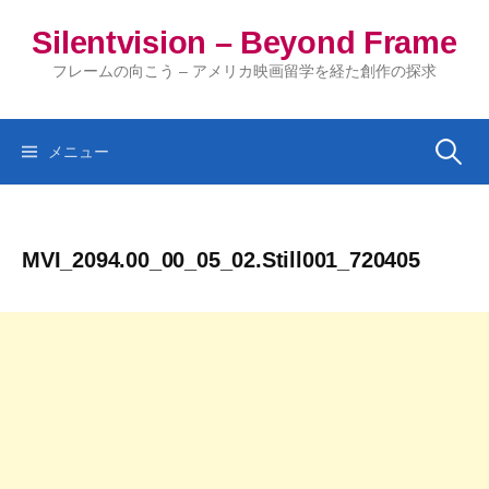
コ
Silentvision – Beyond Frame
ン
テ
フレームの向こう – アメリカ映画留学を経た創作の探求
ン
ツ
へ
検
メニュー
ス
キ
索:
ッ
MVI_2094.00_00_05_02.Still001_720405
プ