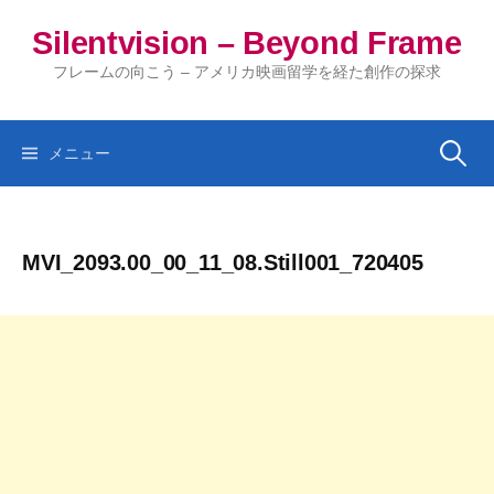
コ
Silentvision – Beyond Frame
ン
テ
フレームの向こう – アメリカ映画留学を経た創作の探求
ン
ツ
へ
検
メニュー
ス
キ
索:
ッ
MVI_2093.00_00_11_08.Still001_720405
プ