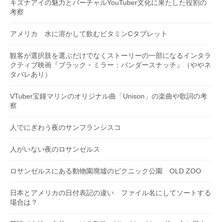
キズナアイの魅力とバーチャルYouTuber文化に果たした役割の
考察
アメリカ 水に溶かして飲むビタミンCタブレット
観客が選択肢を選ぶだけでなくストーリーの一部になるインタラ
クティブ映画『ブラック・ミラー：バンダースナッチ』（ややネ
タバレあり）
VTuber宝鐘マリンのオリジナル曲「Unison」の楽曲や歌詞の考
察
人でにぎわう夜のサンフランシスコ
人がいない夜のロサンゼルス
ロサンゼルスにある動物園廃墟のピクニック公園 OLD ZOO
日本とアメリカの日付表記の違い ファイル名にしてソートする
場合は？