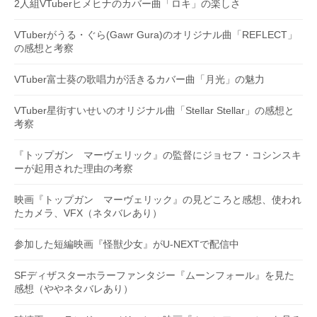
2人組VTuberヒメヒナのカバー曲「ロキ」の楽しさ
VTuberがうる・ぐら(Gawr Gura)のオリジナル曲「REFLECT」
の感想と考察
VTuber富士葵の歌唱力が活きるカバー曲「月光」の魅力
VTuber星街すいせいのオリジナル曲「Stellar Stellar」の感想と
考察
『トップガン マーヴェリック』の監督にジョセフ・コシンスキ
ーが起用された理由の考察
映画『トップガン マーヴェリック』の見どころと感想、使われ
たカメラ、VFX（ネタバレあり）
参加した短編映画『怪獣少女』がU-NEXTで配信中
SFディザスターホラーファンタジー『ムーンフォール』を見た
感想（ややネタバレあり）