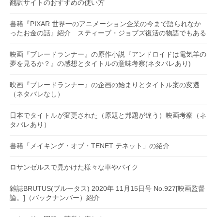
翻訳サイトのおすすめの使い方
書籍『PIXAR 世界一のアニメーション企業の今まで語られなか
ったお金の話』紹介 スティーブ・ジョブズ復活の物語でもある
映画『ブレードランナー』の原作小説『アンドロイドは電気羊の
夢を見るか？』の感想とタイトルの意味考察(ネタバレあり)
映画『ブレードランナー』の企画の始まりとタイトル案の変遷
（ネタバレなし）
日本でタイトルが変更された（原題と邦題が違う）映画考察（ネ
タバレあり）
書籍「メイキング・オブ・TENET テネット」の紹介
ロサンゼルスで見かけた様々な車やバイク
雑誌BRUTUS(ブルータス) 2020年 11月15日号 No.927[映画監督
論。]（バックナンバー）紹介