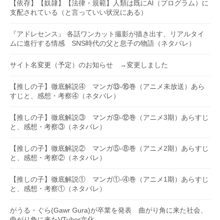
【依存】【奴隷】【法律・規範】人類は既にAI（プログラム）に
支配されている（と言っていい状況にある）
『アドレセンス』 各話ワンカット撮影が描き出す、リアルタイ
ムに進行する情感 SNS時代の父と息子の物語（ネタバレ）
サイト名変更（予定）のお知らせ →変更しました
【推しの子】徹底解説④ マンガ⑬-⑯巻（アニメ未放送）あら
すじと、感想・考察④（ネタバレ）
【推しの子】徹底解説③ マンガ⑨-⑫巻（アニメ3期）あらすじ
と、感想・考察③（ネタバレ）
【推しの子】徹底解説② マンガ⑤-⑧巻（アニメ2期）あらすじ
と、感想・考察②（ネタバレ）
【推しの子】徹底解説① マンガ①-④巻（アニメ1期）あらすじ
と、感想・考察①（ネタバレ）
がうる・ぐら(Gawr Gura)が卒業を発表 曲がり角に来た社会、
曲がり角に来たVTuber文化