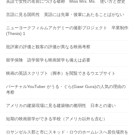
英語で女性の名前につける敬称 Miss Mrs. Ms. 使い方と歴史
言語に見る国民性 英語には先輩・後輩にあたることばがない
ニューヨークフィルムアカデミーの撮影プロジェクト 卒業制作
(Thesis) 1
批評家の評価と観客の評価が異なる映画考察
留学保険 語学留学も映画留学も備えは必要
映画の英語スクリプト（脚本）を閲覧できるウエブサイト
バーチャルYouTuber がうる・ぐら(Gawr Gura)の人気の理由の
考察
アメリカの建築現場に見る建築物の脆弱性 日本との違い
短期の映画留学ができる学校（アメリカ以外も含む）
ロサンゼルス郡と市にスキッド・ロウのホームレスへ居住場所を