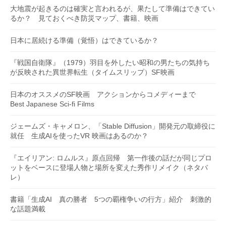
大地震が起きるのは確実と言われるが、果たして準備はできてい
るか？ 見ておくべき防災マップ、書籍、映画
日本に居続ける準備（覚悟）はできているか？
『戦国自衛隊』（1979）羽目を外したい昭和の男たちの気持ち
が反映された異世界転生（タイムスリップ）SF映画
日本のオススメのSF映画 アクションからコメディーまで
Best Japanese Sci-fi Films
ジェームズ・キャメロン、「Stable Diffusion」開発元の取締役に
就任 生成AIを使ったVR 映画はあるのか？
『エイリアン: ロムルス』原点回帰 第一作後の話だが同じプロ
ットをベースに登場人物と場所を変えた秀作リメイク（ネタバ
レ）
書籍「生成AI 真の勝者 5つの覇権争いの行方」紹介 刺激的
な話題満載