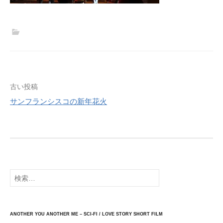
投
古い投稿
稿
サンフランシスコの新年花火
ナ
ビ
ゲ
ー
シ
検
索:
ョ
ン
ANOTHER YOU ANOTHER ME – SCI-FI / LOVE STORY SHORT FILM