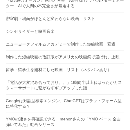
『M3GANミーガン』感想と考察：AI時代のアナベル×ターミネー
ター AIで人間の不完全さが暴走する
密室劇・場面がほとんど変わらない映画 リスト
シンセサイザーと映画音楽
ニューヨークフィルムアカデミーで制作した短編映画 変遷
制作した短編映画の改訂版がアメリカの映画祭で選ばれ、上映
留学・留学生を題材にした映画 リスト（ネタバレあり）
「電話が大変混み合っており、、」1時間半以上ねばったがカス
タマーサポートに繋がらずギブアップした話
Googleは対話型検索エンジン、ChatGPTはプラットフォーム型
に特化する？
YMOの凄さを再確認できる menonさんの「YMO ベース 全曲
弾いてみた」動画シリーズ