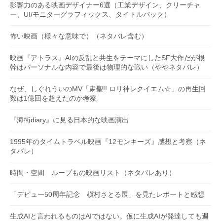
影響力のある映画デザイナー6選（工業デザイン、クリーチャ
ー、UI/モニターグラフィックス、タイトルバック）
怖い映画（様々な意味で）（ネタバレ含む）
映画『アトラス』AIの反乱と共生をテーマにしたSF大作だが根
幹はパーソナルな内容で最後は物理的な戦い（ややネタバレ）
なぜ、しぐれういのMV「粛聖!! ロリ神レクイエム☆」の再生回
数は1億回を超えたのか考察
『海街diary』に見る日本的な映画演出
1995年のタイムトラベル映画『12モンキーズ』感想と考察（ネ
タバレ）
時間・空間 ループもの映画リスト（ネタバレあり）
「デビュー50周年記念 槇村さとる展」を見たレポートと感想
生成AIと言われるものはAIではない。仮に生成AIが発達しても週