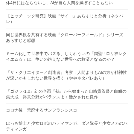
休4日にはならないし、AIが自ら人間を滅ぼすこともない
【ヒッチコック研究】映画『サイコ』あらすじと分析（ネタバ
レ）
同じ世界観を共有する映画『クローバーフィールド』シリーズ
あらすじと感想
ミーム化して世界中でバズる、しぐれういの「粛聖!! ロリ神レク
イエム☆」は、争いの絶えない世界への救済となるのか？
『ザ・クリエイター／創造者』考察：人間よりもAIの方が精神性
が深いかもしれない世界を描く（ややネタバレあり）
『ゴジラ-1.0』幻の企画『鵺』から始まった山崎貴監督と白組の
集大成 得意分野がバランスよく活かされた良作
コロナ後 荒廃するサンフランシスコ
ぼっち博士と少女ロボのバディマンガ、ダメ隊長と少女メカのバ
ディマンガ