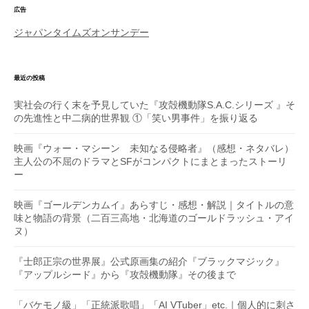
広告
ジャパンタイムズオンサンデー
最近の投稿
実社会の行く末を予見していた『攻殻機動隊S.A.C.シリーズ 』そ
の先進性と中二病的世界観 ①「笑い男事件」を振り返る
映画『ウォー・マシーン 未知なる侵略者』（感想・ネタバレ）
主人公の不屈のドラマとSFがコンパクトにまとまったストーリ
ー
映画『ゴールデンカムイ』あらすじ・感想・解説｜タイトルの意
味と物語の背景（二百三高地・北海道のゴールドラッシュ・アイ
ヌ）
『士郎正宗の世界展』公式原画集の紹介『ブラックマジック』
『アップルシード』から『攻殻機動隊』その後まで
「バケモノ級」「正統派歌唱」「AI VTuber」etc.｜個人的に刺さ