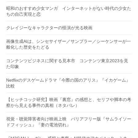
昭和のおすすめ少女マンガ インターネットがない時代の少女た
ちの自己実現と恋
クレイジーなキャラクターの怪演が光る映画
画像生成AIは、シンセサイザー／サンプラー／シーケンサーが一
般化した歴史をたどる
コンテンツビジネスに関する見本市 コンテンツ東京2023を見
た印象
Netflixのデスゲームドラマ『今際の国のアリス』『イカゲーム』
比較
【ヒッチコック研究】映画『裏窓』の感想と、セリフや脚本の考
察から見える事件の真相（ネタバレ）
視覚・聴覚障害者向け映画上映 バリアフリー版『サムライソー
ドフィッシュ』『妻の電池切れ』