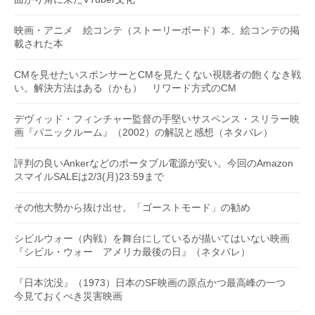
映画・アニメ 絵コンテ（ストーリーボード）本、絵コンテの掲
載された本
CMを見せたいスポンサーとCMを見たくない視聴者の飽くなき戦
い。解決方法はある（かも） リワード方式のCM
デヴィッド・フィンチャー監督の手堅いサスペンス・スリラー映
画『パニックルーム』（2002）の解説と感想（ネタバレ）
評判の良いAnkerなどのポータブル電源が安い。今回のAmazon
スマイルSALEは2/3(月)23:59まで
その他大勢から抜け出せ。「ゴーストモード」の勧め
シビルウォー（内戦）を舞台にしているが描いてはいない映画
『シビル・ウォー アメリカ最後の日』（ネタバレ）
『日本沈没』（1973）日本のSF映画の原点かつ最高峰の一つ
今見ておくべき災害映画