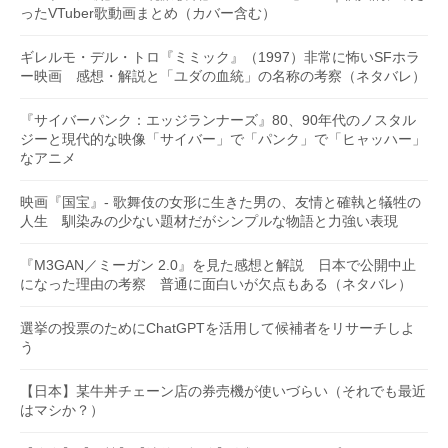
ったVTuber歌動画まとめ（カバー含む）
ギレルモ・デル・トロ『ミミック』（1997）非常に怖いSFホラ
ー映画 感想・解説と「ユダの血統」の名称の考察（ネタバレ）
『サイバーパンク：エッジランナーズ』80、90年代のノスタル
ジーと現代的な映像「サイバー」で「パンク」で「ヒャッハー」
なアニメ
映画『国宝』- 歌舞伎の女形に生きた男の、友情と確執と犠牲の
人生 馴染みの少ない題材だがシンプルな物語と力強い表現
『M3GAN／ミーガン 2.0』を見た感想と解説 日本で公開中止
になった理由の考察 普通に面白いが欠点もある（ネタバレ）
選挙の投票のためにChatGPTを活用して候補者をリサーチしよ
う
【日本】某牛丼チェーン店の券売機が使いづらい（それでも最近
はマシか？）