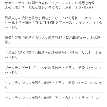
オカルトホラー映画の代表作『エクソシスト』の感想と考察 主
人公は誰か？ 無駄な部分が多く欠点もある（ネタバレあり）
異星人との接触と拉致が明らかになっていく恐怖 ドキュメンタ
リー風ホラー映画『THE 4TH KIND フォース・カインド』（ネタ
バレあり）
映像と音響で体感する壮大な叙事詩SF『DUNE/デューン 砂の惑
星』
【必見】VFXで都市の破壊・崩壊が描かれた映画 リスト（ネタ
バレあり）
ゴールデンゲートブリッジが出る映画・ドラマ 解説（ややネタ
バレあり）
サンフランシスコが舞台の映画・ドラマ 解説（ややネタバレあ
り）
サンフランシスコが舞台の映画（アニメ含む）・ドラマ リスト