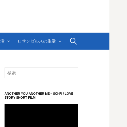
検
生活
ロサンゼルスの生活
索:
検
索:
ANOTHER YOU ANOTHER ME – SCI-FI / LOVE
STORY SHORT FILM
動
画
プ