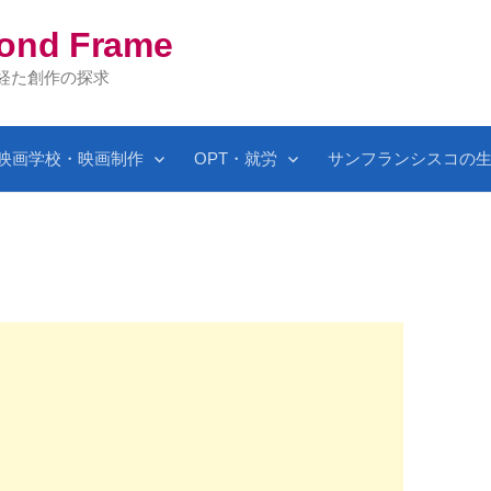
yond Frame
を経た創作の探求
映画学校・映画制作
OPT・就労
サンフランシスコの