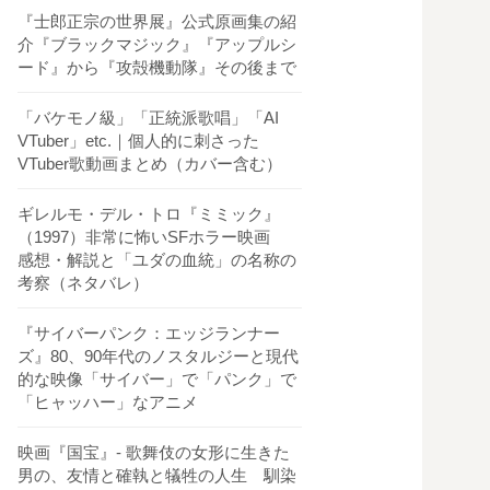
『士郎正宗の世界展』公式原画集の紹
介『ブラックマジック』『アップルシ
ード』から『攻殻機動隊』その後まで
「バケモノ級」「正統派歌唱」「AI
VTuber」etc.｜個人的に刺さった
VTuber歌動画まとめ（カバー含む）
ギレルモ・デル・トロ『ミミック』
（1997）非常に怖いSFホラー映画
感想・解説と「ユダの血統」の名称の
考察（ネタバレ）
『サイバーパンク：エッジランナー
ズ』80、90年代のノスタルジーと現代
的な映像「サイバー」で「パンク」で
「ヒャッハー」なアニメ
映画『国宝』- 歌舞伎の女形に生きた
男の、友情と確執と犠牲の人生 馴染