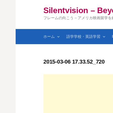
コ
Silentvision – Be
ン
テ
フレームの向こう – アメリカ映画留学
ン
ツ
ホーム
語学学校・英語学習
へ
ス
キ
ッ
2015-03-06 17.33.52_720
プ