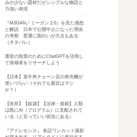
みの少ない題材だがシンプルな物語と
力強い表現
『M3GAN／ミーガン 2.0』を見た感想
と解説 日本で公開中止になった理由
の考察 普通に面白いが欠点もある
（ネタバレ）
選挙の投票のためにChatGPTを活用し
て候補者をリサーチしよう
【日本】某牛丼チェーン店の券売機が
使いづらい（それでも最近はマシ
か？）
【依存】【奴隷】【法律・規範】人類
は既にAI（プログラム）に支配されて
いる（と言っていい状況にある）
『アドレセンス』 各話ワンカット撮影
が描き出す、リアルタイムに進行する