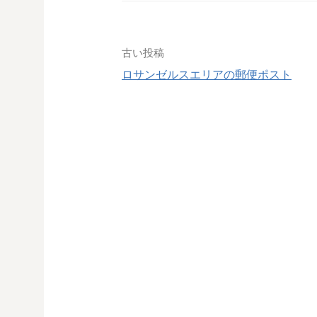
投
古い投稿
稿
ロサンゼルスエリアの郵便ポスト
ナ
ビ
ゲ
ー
シ
ョ
ン