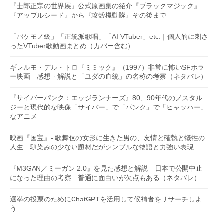
『士郎正宗の世界展』公式原画集の紹介『ブラックマジック』
『アップルシード』から『攻殻機動隊』その後まで
「バケモノ級」「正統派歌唱」「AI VTuber」etc.｜個人的に刺さ
ったVTuber歌動画まとめ（カバー含む）
ギレルモ・デル・トロ『ミミック』（1997）非常に怖いSFホラ
ー映画 感想・解説と「ユダの血統」の名称の考察（ネタバレ）
『サイバーパンク：エッジランナーズ』80、90年代のノスタル
ジーと現代的な映像「サイバー」で「パンク」で「ヒャッハー」
なアニメ
映画『国宝』- 歌舞伎の女形に生きた男の、友情と確執と犠牲の
人生 馴染みの少ない題材だがシンプルな物語と力強い表現
『M3GAN／ミーガン 2.0』を見た感想と解説 日本で公開中止
になった理由の考察 普通に面白いが欠点もある（ネタバレ）
選挙の投票のためにChatGPTを活用して候補者をリサーチしよ
う