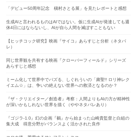
「デビュー50周年記念 槇村さとる展」を見たレポートと感想
生成AIと言われるものはAIではない。仮に生成AIが発達しても週
休4日にはならないし、AIが自ら人間を滅ぼすこともない
【ヒッチコック研究】映画『サイコ』あらすじと分析（ネタバ
レ）
同じ世界観を共有する映画『クローバーフィールド』シリーズ
あらすじと感想
ミーム化して世界中でバズる、しぐれういの「粛聖!! ロリ神レク
イエム☆」は、争いの絶えない世界への救済となるのか？
『ザ・クリエイター／創造者』考察：人間よりもAIの方が精神性
が深いかもしれない世界を描く（ややネタバレあり）
『ゴジラ-1.0』幻の企画『鵺』から始まった山崎貴監督と白組の
集大成 得意分野がバランスよく活かされた良作