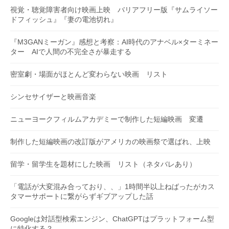
視覚・聴覚障害者向け映画上映 バリアフリー版『サムライソー
ドフィッシュ』『妻の電池切れ』
『M3GANミーガン』感想と考察：AI時代のアナベル×ターミネー
ター AIで人間の不完全さが暴走する
密室劇・場面がほとんど変わらない映画 リスト
シンセサイザーと映画音楽
ニューヨークフィルムアカデミーで制作した短編映画 変遷
制作した短編映画の改訂版がアメリカの映画祭で選ばれ、上映
留学・留学生を題材にした映画 リスト（ネタバレあり）
「電話が大変混み合っており、、」1時間半以上ねばったがカス
タマーサポートに繋がらずギブアップした話
Googleは対話型検索エンジン、ChatGPTはプラットフォーム型
に特化する？