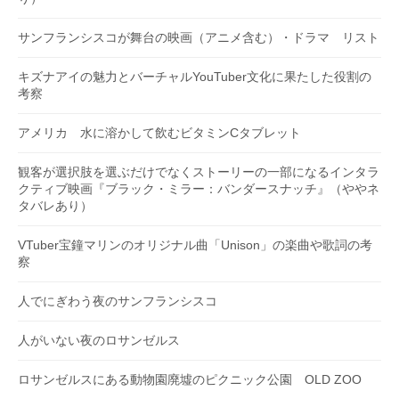
サンフランシスコが舞台の映画（アニメ含む）・ドラマ リスト
キズナアイの魅力とバーチャルYouTuber文化に果たした役割の
考察
アメリカ 水に溶かして飲むビタミンCタブレット
観客が選択肢を選ぶだけでなくストーリーの一部になるインタラ
クティブ映画『ブラック・ミラー：バンダースナッチ』（ややネ
タバレあり）
VTuber宝鐘マリンのオリジナル曲「Unison」の楽曲や歌詞の考
察
人でにぎわう夜のサンフランシスコ
人がいない夜のロサンゼルス
ロサンゼルスにある動物園廃墟のピクニック公園 OLD ZOO