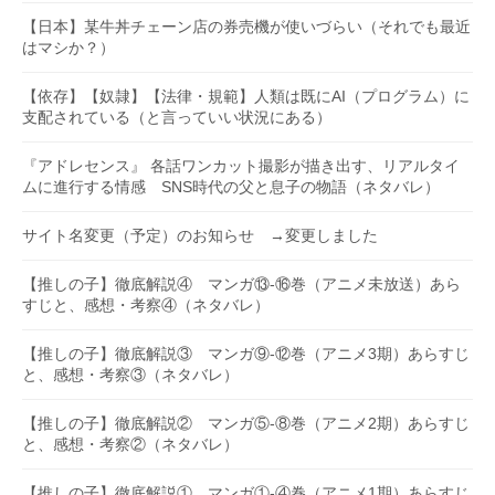
【日本】某牛丼チェーン店の券売機が使いづらい（それでも最近
はマシか？）
【依存】【奴隷】【法律・規範】人類は既にAI（プログラム）に
支配されている（と言っていい状況にある）
『アドレセンス』 各話ワンカット撮影が描き出す、リアルタイ
ムに進行する情感 SNS時代の父と息子の物語（ネタバレ）
サイト名変更（予定）のお知らせ →変更しました
【推しの子】徹底解説④ マンガ⑬-⑯巻（アニメ未放送）あら
すじと、感想・考察④（ネタバレ）
【推しの子】徹底解説③ マンガ⑨-⑫巻（アニメ3期）あらすじ
と、感想・考察③（ネタバレ）
【推しの子】徹底解説② マンガ⑤-⑧巻（アニメ2期）あらすじ
と、感想・考察②（ネタバレ）
【推しの子】徹底解説① マンガ①-④巻（アニメ1期）あらすじ