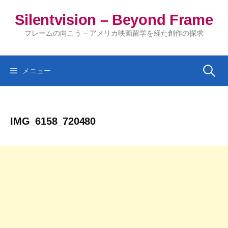
コ
Silentvision – Beyond Frame
ン
テ
フレームの向こう – アメリカ映画留学を経た創作の探求
ン
ツ
へ
検
メニュー
ス
キ
索:
ッ
IMG_6158_720480
プ