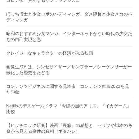
コロナ後 荒廃するサンフランシスコ
ぼっち博士と少女ロボのバディマンガ、ダメ隊長と少女メカのバ
ディマンガ
昭和のおすすめ少女マンガ インターネットがない時代の少女た
ちの自己実現と恋
クレイジーなキャラクターの怪演が光る映画
画像生成AIは、シンセサイザー／サンプラー／シーケンサーが一
般化した歴史をたどる
コンテンツビジネスに関する見本市 コンテンツ東京2023を見
た印象
Netflixのデスゲームドラマ『今際の国のアリス』『イカゲーム』
比較
【ヒッチコック研究】映画『裏窓』の感想と、セリフや脚本の考
察から見える事件の真相（ネタバレ）