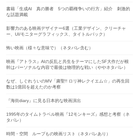
書籍「生成AI 真の勝者 5つの覇権争いの行方」紹介 刺激的
な話題満載
影響力のある映画デザイナー6選（工業デザイン、クリーチャ
ー、UI/モニターグラフィックス、タイトルバック）
怖い映画（様々な意味で）（ネタバレ含む）
映画『アトラス』AIの反乱と共生をテーマにしたSF大作だが根
幹はパーソナルな内容で最後は物理的な戦い（ややネタバレ）
なぜ、しぐれういのMV「粛聖!! ロリ神レクイエム☆」の再生回
数は1億回を超えたのか考察
『海街diary』に見る日本的な映画演出
1995年のタイムトラベル映画『12モンキーズ』感想と考察（ネ
タバレ）
時間・空間 ループもの映画リスト（ネタバレあり）