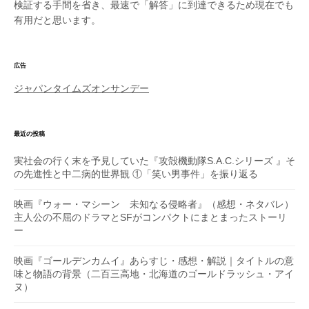
検証する手間を省き、最速で「解答」に到達できるため現在でも
有用だと思います。
広告
ジャパンタイムズオンサンデー
最近の投稿
実社会の行く末を予見していた『攻殻機動隊S.A.C.シリーズ 』そ
の先進性と中二病的世界観 ①「笑い男事件」を振り返る
映画『ウォー・マシーン 未知なる侵略者』（感想・ネタバレ）
主人公の不屈のドラマとSFがコンパクトにまとまったストーリ
ー
映画『ゴールデンカムイ』あらすじ・感想・解説｜タイトルの意
味と物語の背景（二百三高地・北海道のゴールドラッシュ・アイ
ヌ）