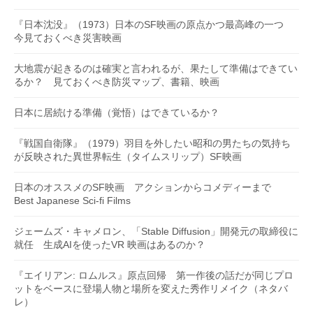
『日本沈没』（1973）日本のSF映画の原点かつ最高峰の一つ
今見ておくべき災害映画
大地震が起きるのは確実と言われるが、果たして準備はできてい
るか？ 見ておくべき防災マップ、書籍、映画
日本に居続ける準備（覚悟）はできているか？
『戦国自衛隊』（1979）羽目を外したい昭和の男たちの気持ち
が反映された異世界転生（タイムスリップ）SF映画
日本のオススメのSF映画 アクションからコメディーまで
Best Japanese Sci-fi Films
ジェームズ・キャメロン、「Stable Diffusion」開発元の取締役に
就任 生成AIを使ったVR 映画はあるのか？
『エイリアン: ロムルス』原点回帰 第一作後の話だが同じプロ
ットをベースに登場人物と場所を変えた秀作リメイク（ネタバ
レ）