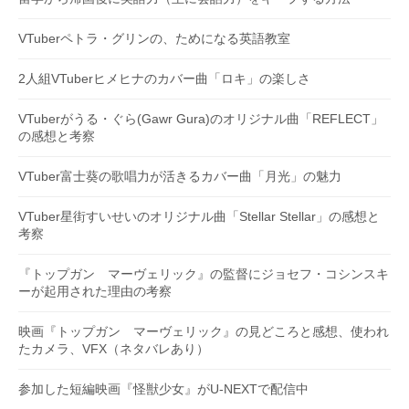
VTuberペトラ・グリンの、ためになる英語教室
2人組VTuberヒメヒナのカバー曲「ロキ」の楽しさ
VTuberがうる・ぐら(Gawr Gura)のオリジナル曲「REFLECT」
の感想と考察
VTuber富士葵の歌唱力が活きるカバー曲「月光」の魅力
VTuber星街すいせいのオリジナル曲「Stellar Stellar」の感想と
考察
『トップガン マーヴェリック』の監督にジョセフ・コシンスキ
ーが起用された理由の考察
映画『トップガン マーヴェリック』の見どころと感想、使われ
たカメラ、VFX（ネタバレあり）
参加した短編映画『怪獣少女』がU-NEXTで配信中