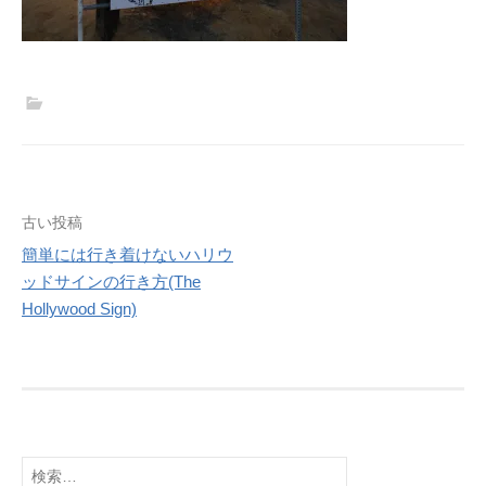
投
古い投稿
稿
簡単には行き着けないハリウ
ッドサインの行き方(The
ナ
Hollywood Sign)
ビ
ゲ
ー
シ
ョ
検
ン
索: