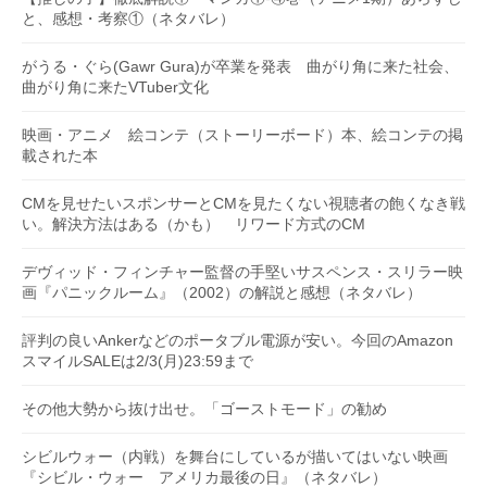
と、感想・考察①（ネタバレ）
がうる・ぐら(Gawr Gura)が卒業を発表 曲がり角に来た社会、
曲がり角に来たVTuber文化
映画・アニメ 絵コンテ（ストーリーボード）本、絵コンテの掲
載された本
CMを見せたいスポンサーとCMを見たくない視聴者の飽くなき戦
い。解決方法はある（かも） リワード方式のCM
デヴィッド・フィンチャー監督の手堅いサスペンス・スリラー映
画『パニックルーム』（2002）の解説と感想（ネタバレ）
評判の良いAnkerなどのポータブル電源が安い。今回のAmazon
スマイルSALEは2/3(月)23:59まで
その他大勢から抜け出せ。「ゴーストモード」の勧め
シビルウォー（内戦）を舞台にしているが描いてはいない映画
『シビル・ウォー アメリカ最後の日』（ネタバレ）