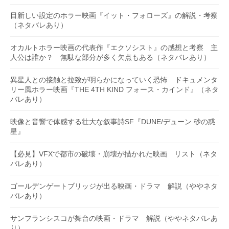
目新しい設定のホラー映画『イット・フォローズ』の解説・考察
（ネタバレあり）
オカルトホラー映画の代表作『エクソシスト』の感想と考察 主
人公は誰か？ 無駄な部分が多く欠点もある（ネタバレあり）
異星人との接触と拉致が明らかになっていく恐怖 ドキュメンタ
リー風ホラー映画『THE 4TH KIND フォース・カインド』（ネタ
バレあり）
映像と音響で体感する壮大な叙事詩SF『DUNE/デューン 砂の惑
星』
【必見】VFXで都市の破壊・崩壊が描かれた映画 リスト（ネタ
バレあり）
ゴールデンゲートブリッジが出る映画・ドラマ 解説（ややネタ
バレあり）
サンフランシスコが舞台の映画・ドラマ 解説（ややネタバレあ
り）