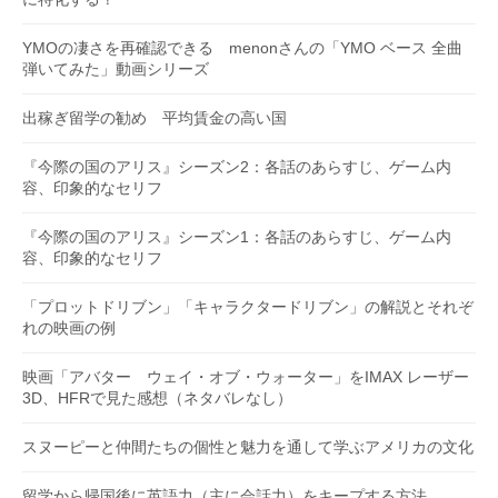
YMOの凄さを再確認できる menonさんの「YMO ベース 全曲
弾いてみた」動画シリーズ
出稼ぎ留学の勧め 平均賃金の高い国
『今際の国のアリス』シーズン2：各話のあらすじ、ゲーム内
容、印象的なセリフ
『今際の国のアリス』シーズン1：各話のあらすじ、ゲーム内
容、印象的なセリフ
「プロットドリブン」「キャラクタードリブン」の解説とそれぞ
れの映画の例
映画「アバター ウェイ・オブ・ウォーター」をIMAX レーザー
3D、HFRで見た感想（ネタバレなし）
スヌーピーと仲間たちの個性と魅力を通して学ぶアメリカの文化
留学から帰国後に英語力（主に会話力）をキープする方法