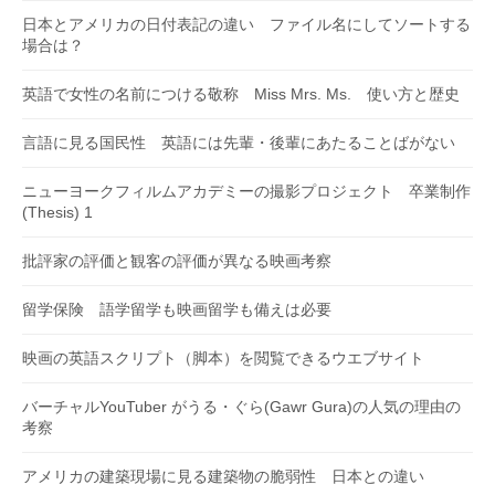
日本とアメリカの日付表記の違い ファイル名にしてソートする
場合は？
英語で女性の名前につける敬称 Miss Mrs. Ms. 使い方と歴史
言語に見る国民性 英語には先輩・後輩にあたることばがない
ニューヨークフィルムアカデミーの撮影プロジェクト 卒業制作
(Thesis) 1
批評家の評価と観客の評価が異なる映画考察
留学保険 語学留学も映画留学も備えは必要
映画の英語スクリプト（脚本）を閲覧できるウエブサイト
バーチャルYouTuber がうる・ぐら(Gawr Gura)の人気の理由の
考察
アメリカの建築現場に見る建築物の脆弱性 日本との違い