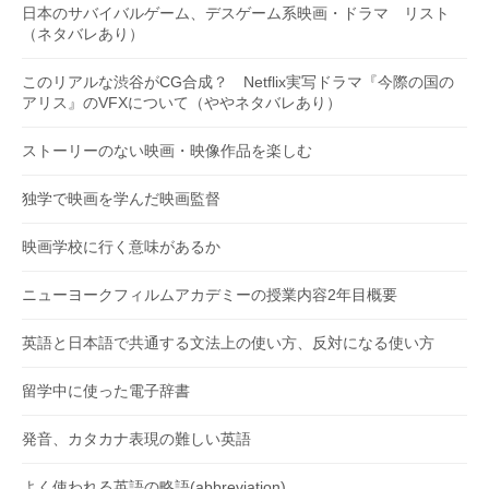
日本のサバイバルゲーム、デスゲーム系映画・ドラマ リスト
（ネタバレあり）
このリアルな渋谷がCG合成？ Netflix実写ドラマ『今際の国の
アリス』のVFXについて（ややネタバレあり）
ストーリーのない映画・映像作品を楽しむ
独学で映画を学んだ映画監督
映画学校に行く意味があるか
ニューヨークフィルムアカデミーの授業内容2年目概要
英語と日本語で共通する文法上の使い方、反対になる使い方
留学中に使った電子辞書
発音、カタカナ表現の難しい英語
よく使われる英語の略語(abbreviation)