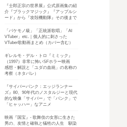
『士郎正宗の世界展』公式原画集の紹
介『ブラックマジック』『アップルシ
ード』から『攻殻機動隊』その後まで
「バケモノ級」「正統派歌唱」「AI
VTuber」etc.｜個人的に刺さった
VTuber歌動画まとめ（カバー含む）
ギレルモ・デル・トロ『ミミック』
（1997）非常に怖いSFホラー映画
感想・解説と「ユダの血統」の名称の
考察（ネタバレ）
『サイバーパンク：エッジランナー
ズ』80、90年代のノスタルジーと現代
的な映像「サイバー」で「パンク」で
「ヒャッハー」なアニメ
映画『国宝』- 歌舞伎の女形に生きた
男の、友情と確執と犠牲の人生 馴染