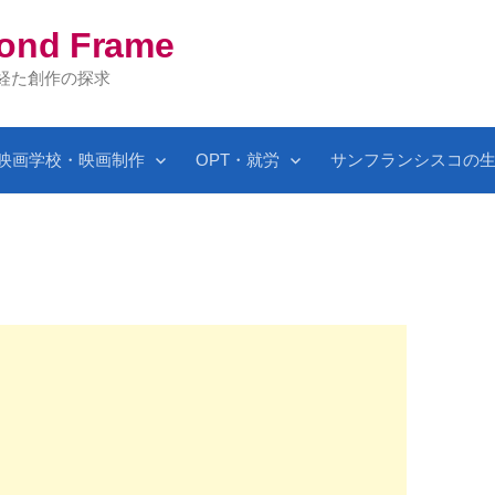
yond Frame
を経た創作の探求
映画学校・映画制作
OPT・就労
サンフランシスコの