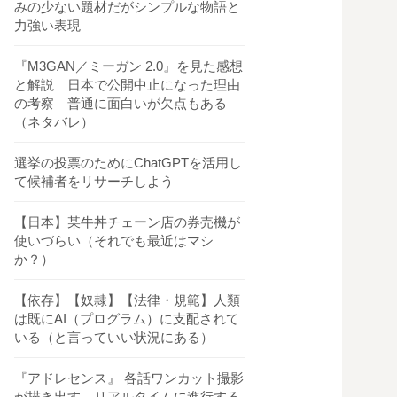
みの少ない題材だがシンプルな物語と
力強い表現
『M3GAN／ミーガン 2.0』を見た感想
と解説 日本で公開中止になった理由
の考察 普通に面白いが欠点もある
（ネタバレ）
選挙の投票のためにChatGPTを活用し
て候補者をリサーチしよう
【日本】某牛丼チェーン店の券売機が
使いづらい（それでも最近はマシ
か？）
【依存】【奴隷】【法律・規範】人類
は既にAI（プログラム）に支配されて
いる（と言っていい状況にある）
『アドレセンス』 各話ワンカット撮影
が描き出す、リアルタイムに進行する