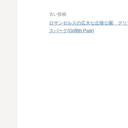
投
古い投稿
稿
ロサンゼルスの広大な丘陵公園 グリ
スパーク(Griffith Park)
ナ
ビ
ゲ
ー
シ
ョ
ン