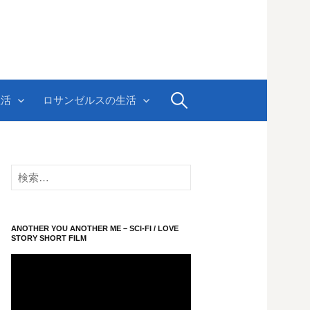
検
生活
ロサンゼルスの生活
索:
検
索:
ANOTHER YOU ANOTHER ME – SCI-FI / LOVE
STORY SHORT FILM
動
画
プ