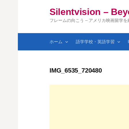
コ
Silentvision – Be
ン
テ
フレームの向こう – アメリカ映画留学
ン
ツ
ホーム
語学学校・英語学習
へ
ス
キ
ッ
IMG_6535_720480
プ