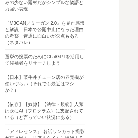
みの少ない題材だがシンプルな物語と
力強い表現
『M3GAN／ミーガン 2.0』を見た感想
と解説 日本で公開中止になった理由
の考察 普通に面白いが欠点もある
（ネタバレ）
選挙の投票のためにChatGPTを活用し
て候補者をリサーチしよう
【日本】某牛丼チェーン店の券売機が
使いづらい（それでも最近はマシ
か？）
【依存】【奴隷】【法律・規範】人類
は既にAI（プログラム）に支配されて
いる（と言っていい状況にある）
『アドレセンス』 各話ワンカット撮影
が描き出す、リアルタイムに進行する