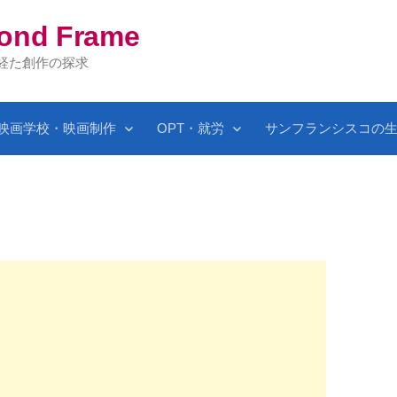
yond Frame
を経た創作の探求
映画学校・映画制作
OPT・就労
サンフランシスコの