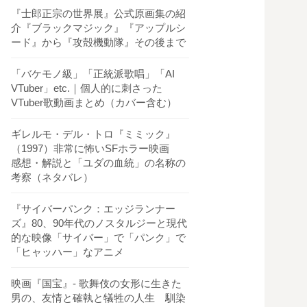
『士郎正宗の世界展』公式原画集の紹
介『ブラックマジック』『アップルシ
ード』から『攻殻機動隊』その後まで
「バケモノ級」「正統派歌唱」「AI
VTuber」etc.｜個人的に刺さった
VTuber歌動画まとめ（カバー含む）
ギレルモ・デル・トロ『ミミック』
（1997）非常に怖いSFホラー映画
感想・解説と「ユダの血統」の名称の
考察（ネタバレ）
『サイバーパンク：エッジランナー
ズ』80、90年代のノスタルジーと現代
的な映像「サイバー」で「パンク」で
「ヒャッハー」なアニメ
映画『国宝』- 歌舞伎の女形に生きた
男の、友情と確執と犠牲の人生 馴染