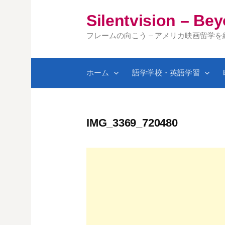
コ
Silentvision – Be
ン
テ
フレームの向こう – アメリカ映画留学
ン
ツ
ホーム
語学学校・英語学習
へ
ス
キ
ッ
IMG_3369_720480
プ