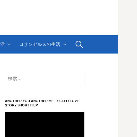
検
生活
ロサンゼルスの生活
索:
検
索:
ANOTHER YOU ANOTHER ME – SCI-FI / LOVE
STORY SHORT FILM
動
画
プ