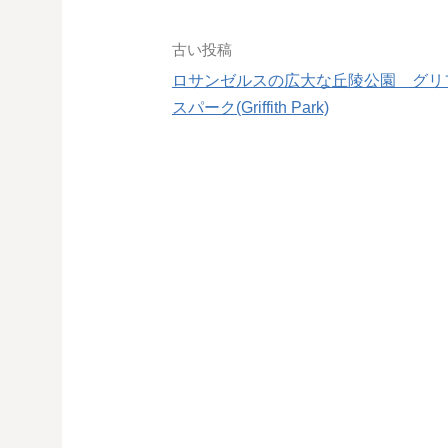
投
古い投稿
稿
ロサンゼルスの広大な丘陵公園 グリ
スパーク(Griffith Park)
ナ
ビ
ゲ
ー
シ
ョ
ン