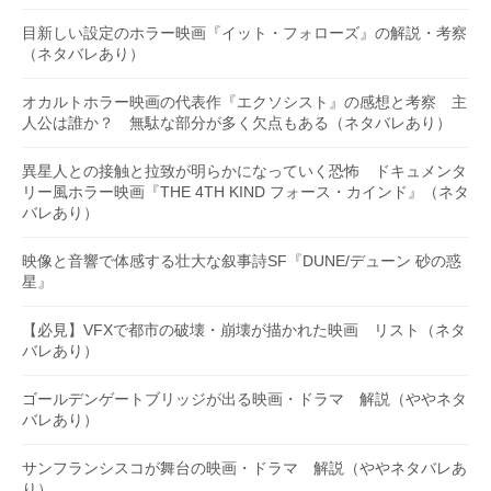
目新しい設定のホラー映画『イット・フォローズ』の解説・考察
（ネタバレあり）
オカルトホラー映画の代表作『エクソシスト』の感想と考察 主
人公は誰か？ 無駄な部分が多く欠点もある（ネタバレあり）
異星人との接触と拉致が明らかになっていく恐怖 ドキュメンタ
リー風ホラー映画『THE 4TH KIND フォース・カインド』（ネタ
バレあり）
映像と音響で体感する壮大な叙事詩SF『DUNE/デューン 砂の惑
星』
【必見】VFXで都市の破壊・崩壊が描かれた映画 リスト（ネタ
バレあり）
ゴールデンゲートブリッジが出る映画・ドラマ 解説（ややネタ
バレあり）
サンフランシスコが舞台の映画・ドラマ 解説（ややネタバレあ
り）