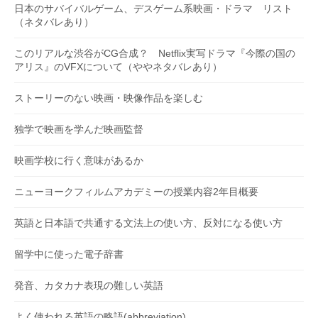
日本のサバイバルゲーム、デスゲーム系映画・ドラマ リスト
（ネタバレあり）
このリアルな渋谷がCG合成？ Netflix実写ドラマ『今際の国の
アリス』のVFXについて（ややネタバレあり）
ストーリーのない映画・映像作品を楽しむ
独学で映画を学んだ映画監督
映画学校に行く意味があるか
ニューヨークフィルムアカデミーの授業内容2年目概要
英語と日本語で共通する文法上の使い方、反対になる使い方
留学中に使った電子辞書
発音、カタカナ表現の難しい英語
よく使われる英語の略語(abbreviation)