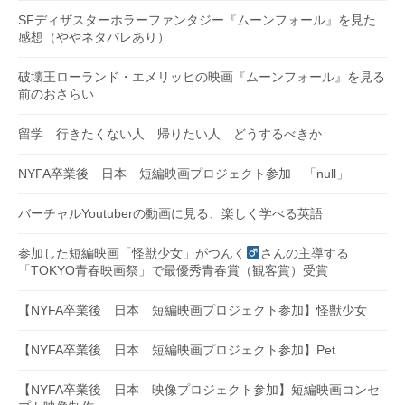
SFディザスターホラーファンタジー『ムーンフォール』を見た
感想（ややネタバレあり）
破壊王ローランド・エメリッヒの映画『ムーンフォール』を見る
前のおさらい
留学 行きたくない人 帰りたい人 どうするべきか
NYFA卒業後 日本 短編映画プロジェクト参加 「null」
バーチャルYoutuberの動画に見る、楽しく学べる英語
参加した短編映画「怪獣少女」がつんく
さんの主導する
「TOKYO青春映画祭」で最優秀青春賞（観客賞）受賞
【NYFA卒業後 日本 短編映画プロジェクト参加】怪獣少女
【NYFA卒業後 日本 短編映画プロジェクト参加】Pet
【NYFA卒業後 日本 映像プロジェクト参加】短編映画コンセ