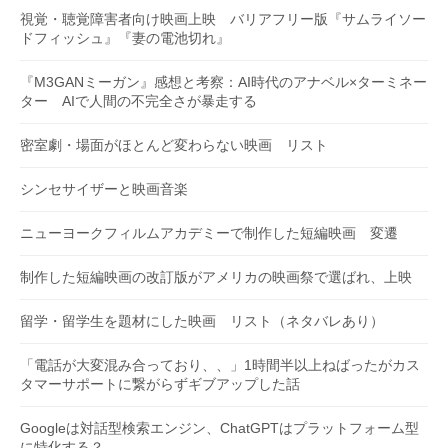
視覚・聴覚障害者向け映画上映 バリアフリー版『サムライソー
ドフィッシュ』『妻の電池切れ』
『M3GANミーガン』感想と考察：AI時代のアナベル×ターミネー
ター AIで人間の不完全さが暴走する
密室劇・場面がほとんど変わらない映画 リスト
シンセサイザーと映画音楽
ニューヨークフィルムアカデミーで制作した短編映画 変遷
制作した短編映画の改訂版がアメリカの映画祭で選ばれ、上映
留学・留学生を題材にした映画 リスト（ネタバレあり）
「電話が大変混み合っており、、」1時間半以上ねばったがカス
タマーサポートに繋がらずギブアップした話
Googleは対話型検索エンジン、ChatGPTはプラットフォーム型
に特化する？