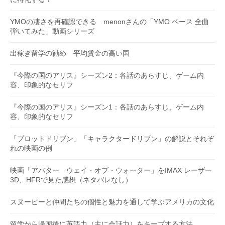
YMOの凄さを再確認できる menonさんの「YMO ベース 全曲
弾いてみた」動画シリーズ
出稼ぎ留学の勧め 平均賃金の高い国
『今際の国のアリス』シーズン2：各話のあらすじ、ゲーム内
容、印象的なセリフ
『今際の国のアリス』シーズン1：各話のあらすじ、ゲーム内
容、印象的なセリフ
「プロットドリブン」「キャラクタードリブン」の解説とそれぞ
れの映画の例
映画「アバター ウェイ・オブ・ウォーター」をIMAX レーザー
3D、HFRで見た感想（ネタバレなし）
スヌーピーと仲間たちの個性と魅力を通して学ぶアメリカの文化
留学から帰国後に英語力（主に会話力）をキープする方法