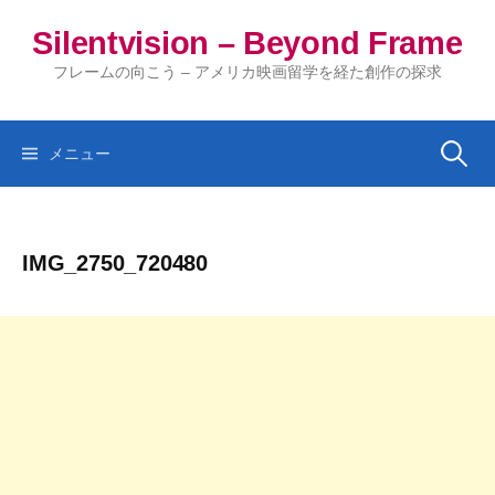
コ
Silentvision – Beyond Frame
ン
テ
フレームの向こう – アメリカ映画留学を経た創作の探求
ン
ツ
へ
検
メニュー
ス
キ
索:
ッ
IMG_2750_720480
プ