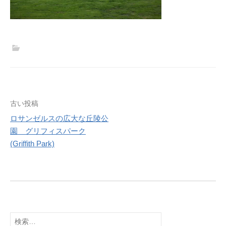
投
古い投稿
稿
ロサンゼルスの広大な丘陵公
園 グリフィスパーク
ナ
(Griffith Park)
ビ
ゲ
ー
シ
ョ
検
ン
索: