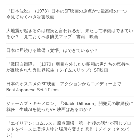
『日本沈没』（1973）日本のSF映画の原点かつ最高峰の一つ
今見ておくべき災害映画
大地震が起きるのは確実と言われるが、果たして準備はできてい
るか？ 見ておくべき防災マップ、書籍、映画
日本に居続ける準備（覚悟）はできているか？
『戦国自衛隊』（1979）羽目を外したい昭和の男たちの気持ち
が反映された異世界転生（タイムスリップ）SF映画
日本のオススメのSF映画 アクションからコメディーまで
Best Japanese Sci-fi Films
ジェームズ・キャメロン、「Stable Diffusion」開発元の取締役に
就任 生成AIを使ったVR 映画はあるのか？
『エイリアン: ロムルス』原点回帰 第一作後の話だが同じプロ
ットをベースに登場人物と場所を変えた秀作リメイク（ネタバ
レ）