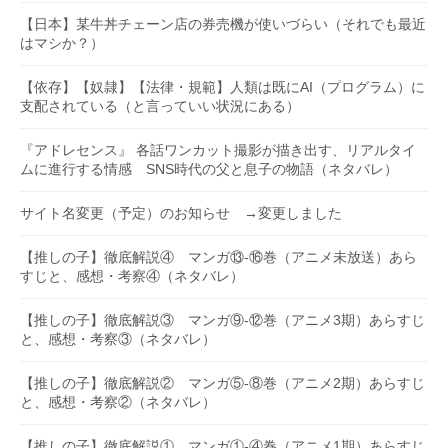
【日本】某牛丼チェーン店の券売機が使いづらい（それでも最近
はマシか？）
【依存】【奴隷】【法律・規範】人類は既にAI（プログラム）に
支配されている（と言っていい状況にある）
『アドレセンス』 各話ワンカット撮影が描き出す、リアルタイ
ムに進行する情感 SNS時代の父と息子の物語（ネタバレ）
サイト名変更（予定）のお知らせ →変更しました
【推しの子】徹底解説④ マンガ⑬-⑯巻（アニメ未放送）あら
すじと、感想・考察④（ネタバレ）
【推しの子】徹底解説③ マンガ⑨-⑫巻（アニメ3期）あらすじ
と、感想・考察③（ネタバレ）
【推しの子】徹底解説② マンガ⑤-⑧巻（アニメ2期）あらすじ
と、感想・考察②（ネタバレ）
【推しの子】徹底解説① マンガ①-④巻（アニメ1期）あらすじ