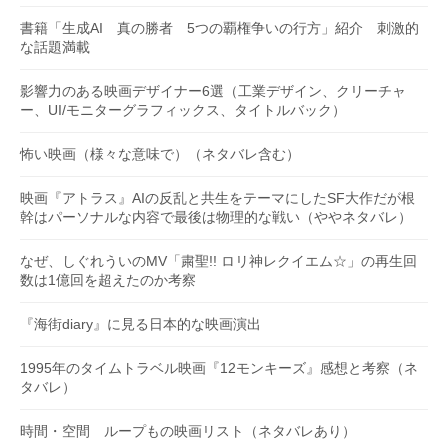
書籍「生成AI 真の勝者 5つの覇権争いの行方」紹介 刺激的
な話題満載
影響力のある映画デザイナー6選（工業デザイン、クリーチャ
ー、UI/モニターグラフィックス、タイトルバック）
怖い映画（様々な意味で）（ネタバレ含む）
映画『アトラス』AIの反乱と共生をテーマにしたSF大作だが根
幹はパーソナルな内容で最後は物理的な戦い（ややネタバレ）
なぜ、しぐれういのMV「粛聖!! ロリ神レクイエム☆」の再生回
数は1億回を超えたのか考察
『海街diary』に見る日本的な映画演出
1995年のタイムトラベル映画『12モンキーズ』感想と考察（ネ
タバレ）
時間・空間 ループもの映画リスト（ネタバレあり）