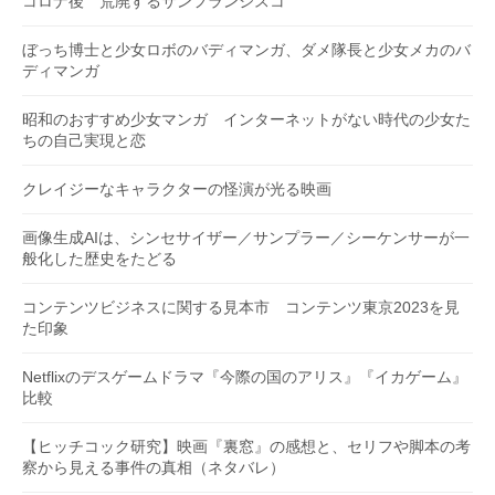
コロナ後 荒廃するサンフランシスコ
ぼっち博士と少女ロボのバディマンガ、ダメ隊長と少女メカのバ
ディマンガ
昭和のおすすめ少女マンガ インターネットがない時代の少女た
ちの自己実現と恋
クレイジーなキャラクターの怪演が光る映画
画像生成AIは、シンセサイザー／サンプラー／シーケンサーが一
般化した歴史をたどる
コンテンツビジネスに関する見本市 コンテンツ東京2023を見
た印象
Netflixのデスゲームドラマ『今際の国のアリス』『イカゲーム』
比較
【ヒッチコック研究】映画『裏窓』の感想と、セリフや脚本の考
察から見える事件の真相（ネタバレ）