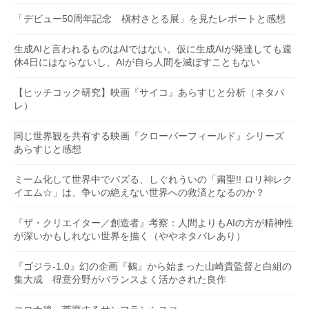
「デビュー50周年記念 槇村さとる展」を見たレポートと感想
生成AIと言われるものはAIではない。仮に生成AIが発達しても週
休4日にはならないし、AIが自ら人間を滅ぼすこともない
【ヒッチコック研究】映画『サイコ』あらすじと分析（ネタバ
レ）
同じ世界観を共有する映画『クローバーフィールド』シリーズ
あらすじと感想
ミーム化して世界中でバズる、しぐれういの「粛聖!! ロリ神レク
イエム☆」は、争いの絶えない世界への救済となるのか？
『ザ・クリエイター／創造者』考察：人間よりもAIの方が精神性
が深いかもしれない世界を描く（ややネタバレあり）
『ゴジラ-1.0』幻の企画『鵺』から始まった山崎貴監督と白組の
集大成 得意分野がバランスよく活かされた良作