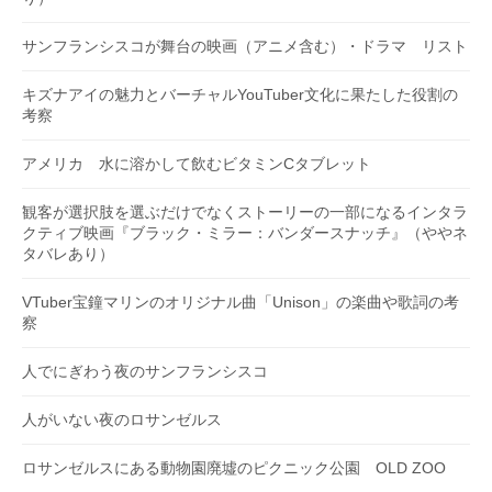
サンフランシスコが舞台の映画（アニメ含む）・ドラマ リスト
キズナアイの魅力とバーチャルYouTuber文化に果たした役割の
考察
アメリカ 水に溶かして飲むビタミンCタブレット
観客が選択肢を選ぶだけでなくストーリーの一部になるインタラ
クティブ映画『ブラック・ミラー：バンダースナッチ』（ややネ
タバレあり）
VTuber宝鐘マリンのオリジナル曲「Unison」の楽曲や歌詞の考
察
人でにぎわう夜のサンフランシスコ
人がいない夜のロサンゼルス
ロサンゼルスにある動物園廃墟のピクニック公園 OLD ZOO