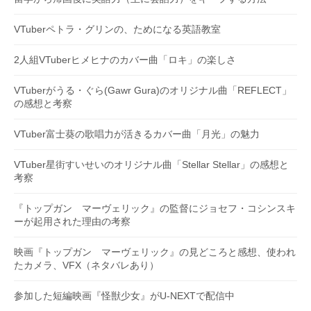
VTuberペトラ・グリンの、ためになる英語教室
2人組VTuberヒメヒナのカバー曲「ロキ」の楽しさ
VTuberがうる・ぐら(Gawr Gura)のオリジナル曲「REFLECT」
の感想と考察
VTuber富士葵の歌唱力が活きるカバー曲「月光」の魅力
VTuber星街すいせいのオリジナル曲「Stellar Stellar」の感想と
考察
『トップガン マーヴェリック』の監督にジョセフ・コシンスキ
ーが起用された理由の考察
映画『トップガン マーヴェリック』の見どころと感想、使われ
たカメラ、VFX（ネタバレあり）
参加した短編映画『怪獣少女』がU-NEXTで配信中