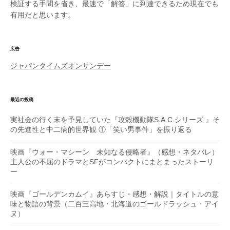
検証する手間を省き、最速で「解答」に到達できるため現在でも
有用だと思います。
広告
ジャパンタイムズオンサンデー
最近の投稿
実社会の行く末を予見していた『攻殻機動隊S.A.C.シリーズ 』そ
の先進性と中二病的世界観 ①「笑い男事件」を振り返る
映画『ウォー・マシーン 未知なる侵略者』（感想・ネタバレ）
主人公の不屈のドラマとSFがコンパクトにまとまったストーリ
ー
映画『ゴールデンカムイ』あらすじ・感想・解説｜タイトルの意
味と物語の背景（二百三高地・北海道のゴールドラッシュ・アイ
ヌ）