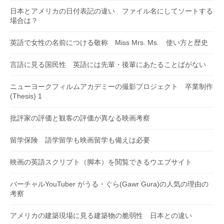
日本とアメリカの日付表記の違い ファイル名にしてソートする
場合は？
英語で女性の名前につける敬称 Miss Mrs. Ms. 使い方と歴史
言語に見る国民性 英語には先輩・後輩にあたることばがない
ニューヨークフィルムアカデミーの撮影プロジェクト 卒業制作
(Thesis) 1
批評家の評価と観客の評価が異なる映画考察
留学保険 語学留学も映画留学も備えは必要
映画の英語スクリプト（脚本）を閲覧できるウエブサイト
バーチャルYouTuber がうる・ぐら(Gawr Gura)の人気の理由の
考察
アメリカの建築現場に見る建築物の脆弱性 日本との違い