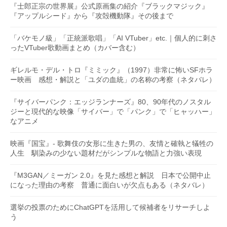
『士郎正宗の世界展』公式原画集の紹介『ブラックマジック』
『アップルシード』から『攻殻機動隊』その後まで
「バケモノ級」「正統派歌唱」「AI VTuber」etc.｜個人的に刺さ
ったVTuber歌動画まとめ（カバー含む）
ギレルモ・デル・トロ『ミミック』（1997）非常に怖いSFホラ
ー映画 感想・解説と「ユダの血統」の名称の考察（ネタバレ）
『サイバーパンク：エッジランナーズ』80、90年代のノスタル
ジーと現代的な映像「サイバー」で「パンク」で「ヒャッハー」
なアニメ
映画『国宝』- 歌舞伎の女形に生きた男の、友情と確執と犠牲の
人生 馴染みの少ない題材だがシンプルな物語と力強い表現
『M3GAN／ミーガン 2.0』を見た感想と解説 日本で公開中止
になった理由の考察 普通に面白いが欠点もある（ネタバレ）
選挙の投票のためにChatGPTを活用して候補者をリサーチしよ
う