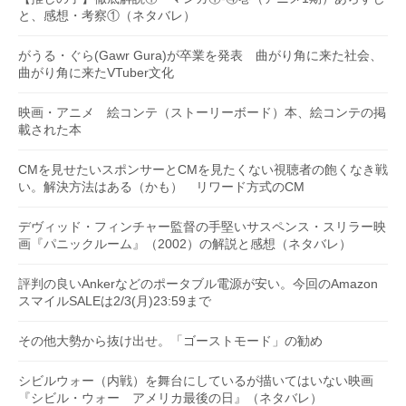
と、感想・考察①（ネタバレ）
がうる・ぐら(Gawr Gura)が卒業を発表 曲がり角に来た社会、
曲がり角に来たVTuber文化
映画・アニメ 絵コンテ（ストーリーボード）本、絵コンテの掲
載された本
CMを見せたいスポンサーとCMを見たくない視聴者の飽くなき戦
い。解決方法はある（かも） リワード方式のCM
デヴィッド・フィンチャー監督の手堅いサスペンス・スリラー映
画『パニックルーム』（2002）の解説と感想（ネタバレ）
評判の良いAnkerなどのポータブル電源が安い。今回のAmazon
スマイルSALEは2/3(月)23:59まで
その他大勢から抜け出せ。「ゴーストモード」の勧め
シビルウォー（内戦）を舞台にしているが描いてはいない映画
『シビル・ウォー アメリカ最後の日』（ネタバレ）